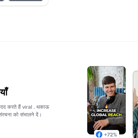
याँ
मदद करते हैं viral . थकाऊ
ंरचना को संभालने दें।