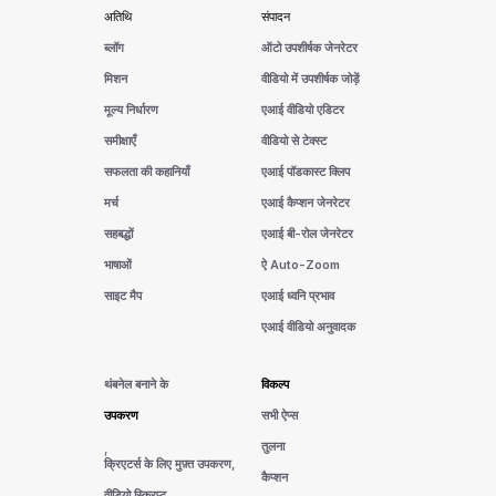
अतिथि
संपादन
ब्लॉग
ऑटो उपशीर्षक जेनरेटर
मिशन
वीडियो में उपशीर्षक जोड़ें
मूल्य निर्धारण
एआई वीडियो एडिटर
समीक्षाएँ
वीडियो से टेक्स्ट
सफलता की कहानियाँ
एआई पॉडकास्ट क्लिप
मर्च
एआई कैप्शन जेनरेटर
सहबद्धों
एआई बी-रोल जेनरेटर
भाषाओं
ऐ Auto-Zoom
साइट मैप
एआई ध्वनि प्रभाव
एआई वीडियो अनुवादक
थंबनेल बनाने के
विकल्प
उपकरण
सभी ऐप्स
तुलना
,
क्रिएटर्स के लिए मुफ़्त उपकरण,
कैप्शन
वीडियो स्क्रिप्ट,