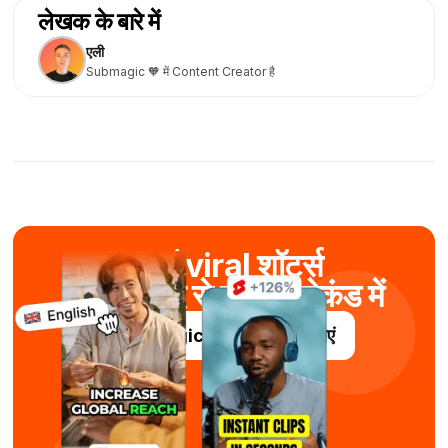
लेखक के बारे में
एली
Submagic 🧡 में Content Creator है
बनाएं viral शॉर्ट्स
AI की मदद से कुछ ही सेकंड में
Submagic को निःशुल्क आज़माएं