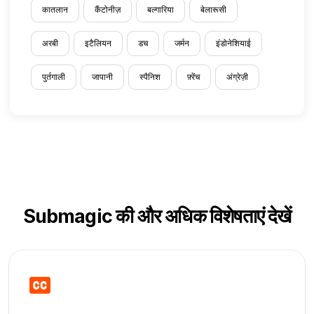
कातलान
कैंटोनीज़
बल्गारिया
बेलारूसी
अरबी
इटैलियन
डच
जर्मन
इंडोनेशियाई
पुर्तगाली
जापानी
स्पैनिश
फ़्रेंच
अंग्रेज़ी
Submagic की और अधिक विशेषताएं देखें