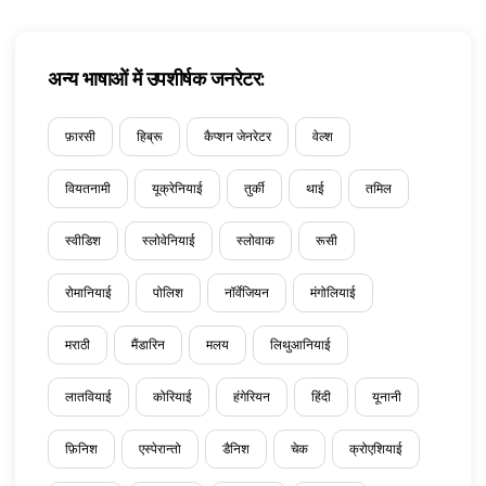
अन्य भाषाओं में उपशीर्षक जनरेटर:
फ़ारसी
हिब्रू
कैप्शन जेनरेटर
वेल्श
वियतनामी
यूक्रेनियाई
तुर्की
थाई
तमिल
स्वीडिश
स्लोवेनियाई
स्लोवाक
रूसी
रोमानियाई
पोलिश
नॉर्वेजियन
मंगोलियाई
मराठी
मैंडारिन
मलय
लिथुआनियाई
लातवियाई
कोरियाई
हंगेरियन
हिंदी
यूनानी
फ़िनिश
एस्पेरान्तो
डैनिश
चेक
क्रोएशियाई