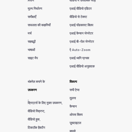
मिशन
वीडियो में उपशीर्षक जोड़ें
मूल्य निर्धारण
एआई वीडियो एडिटर
समीक्षाएँ
वीडियो से टेक्स्ट
सफलता की कहानियाँ
एआई पॉडकास्ट क्लिप
मर्च
एआई कैप्शन जेनरेटर
सहबद्धों
एआई बी-रोल जेनरेटर
भाषाओं
ऐ Auto-Zoom
साइट मैप
एआई ध्वनि प्रभाव
एआई वीडियो अनुवादक
थंबनेल बनाने के
विकल्प
उपकरण
सभी ऐप्स
तुलना
,
क्रिएटर्स के लिए मुफ़्त उपकरण,
कैप्शन
वीडियो स्क्रिप्ट,
ओपस क्लिप
वीडियो हुक,
ज़ुबटाइटल
टिकटॉक हैशटैग
क्यूसो