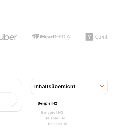
Inhaltsübersicht
Beispiel H2
Beispiel H3
Beispiel H4
Beispiel H5