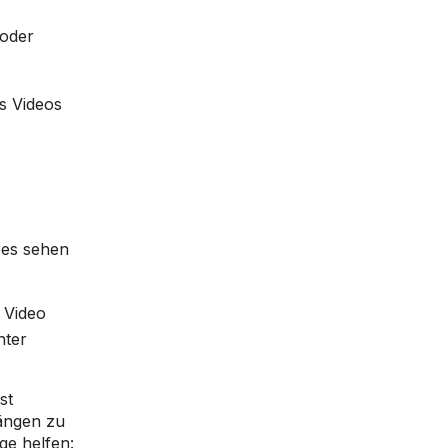
 oder
s Videos
 es sehen
s Video
nter
st
ängen zu
e helfen: