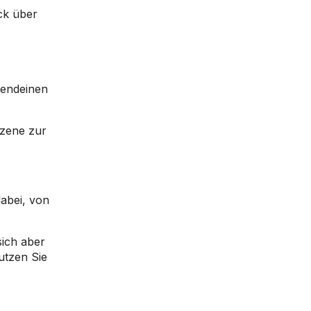
ck über
gendeinen
szene zur
dabei, von
sich aber
utzen Sie