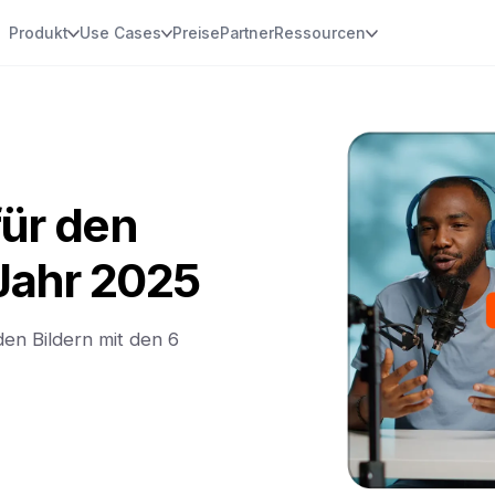
Produkt
Use Cases
Preise
Partner
Ressourcen
für den
Jahr 2025
n Bildern mit den 6