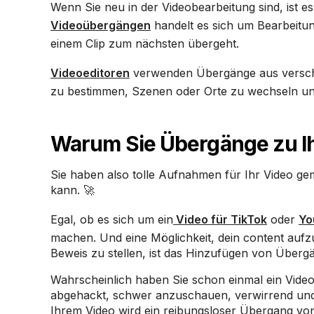
Wenn Sie neu in der Videobearbeitung sind, ist e
Videoübergängen
handelt es sich um Bearbeitun
einem Clip zum nächsten übergeht.
Videoeditoren
verwenden Übergänge aus verschi
zu bestimmen, Szenen oder Orte zu wechseln un
Warum Sie Übergänge zu Ih
Sie haben also tolle Aufnahmen für Ihr Video gem
kann. 🚀
Egal, ob es sich um ein
Video für TikTok
oder
Yo
machen. Und eine Möglichkeit, dein content aufz
Beweis zu stellen, ist das Hinzufügen von Überg
Wahrscheinlich haben Sie schon einmal ein Vide
abgehackt, schwer anzuschauen, verwirrend und
Ihrem Video wird ein reibungsloser Übergang v