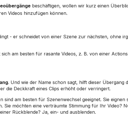
deoübergänge
beschäftigen, wollen wir kurz einen Überbli
hren Videos hinzufügen können.
ingt - er schneidet von einer Szene zur nächsten, ohne ir
 sich am besten für rasante Videos, z. B. von einer Action
ang
. Und wie der Name schon sagt, hilft dieser Übergang 
 die Deckkraft eines Clips erhöht oder verringert.
 sind am besten für Szenenwechsel geeignet. Sie eignen 
. Sie möchten eine verträumte Stimmung für Ihr Video? N
einer Rückblende? Ja, ein- und ausblenden.