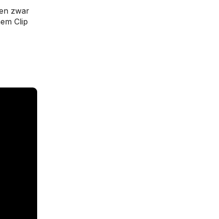
ben zwar
nem Clip