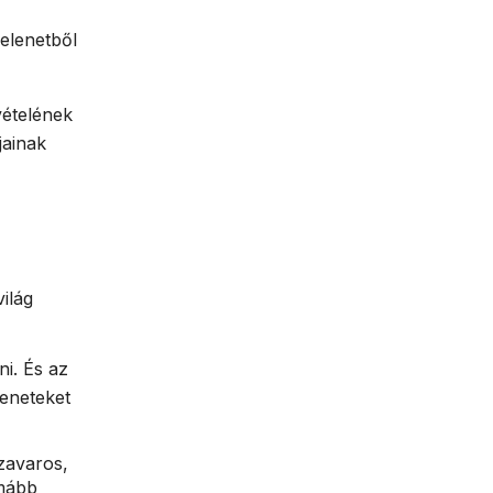
elenetből
vételének
jainak
ilág
ni. És az
meneteket
zavaros,
imább