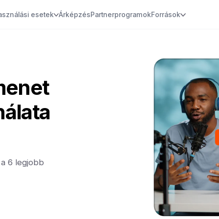
asználási esetek
Árképzés
Partnerprogramok
Források
menet
álata
 a 6 legjobb