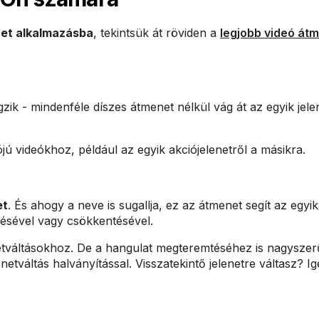
et alkalmazásba
, tekintsük át röviden a
legjobb videó át
ik - mindenféle díszes átmenet nélkül vág át az egyik jele
ú videókhoz, például az egyik akciójelenetről a másikra.
et
. És ahogy a neve is sugallja, ez az átmenet segít az egyik
elésével vagy csökkentésével.
netváltásokhoz. De a hangulat megteremtéséhez is nagyszer
tváltás halványítással. Visszatekintő jelenetre váltasz? Ig