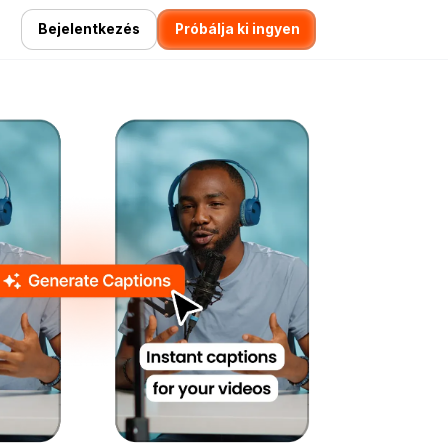
Bejelentkezés
Próbálja ki ingyen