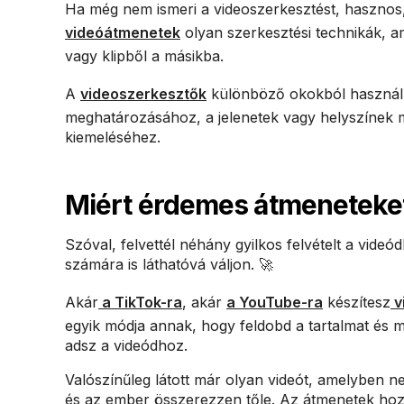
Ha még nem ismeri a videoszerkesztést, hasznos
videóátmenetek
olyan szerkesztési technikák, a
vagy klipből a másikba.
A
videoszerkesztők
különböző okokból használn
meghatározásához, a jelenetek vagy helyszínek m
kiemeléséhez.
Miért érdemes átmeneteket
Szóval, felvettél néhány gyilkos felvételt a vide
számára is láthatóvá váljon. 🚀
Akár
a TikTok-ra
, akár
a YouTube-ra
készítesz
v
egyik módja annak, hogy feldobd a tartalmat és 
adsz a videódhoz.
Valószínűleg látott már olyan videót, amelyben 
és az ember összerezzen tőle. Az átmenetek hozzá