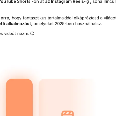
YouTube Shorts
-on át
az Instagram Reels
-ig , soha nincs
 arra, hogy fantasztikus tartalmaiddal elkápráztasd a világo
ető alkalmazást
, amelyeket 2025-ben használhatsz.
 videót nézni. 😉