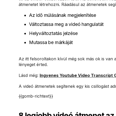
átmenetet létrehozni. Ráadásul az átmenetek segí
Az idő múlásának megjelenítése
Változtassa meg a videó hangulatát
Helyváltoztatás jelzése
Mutassa be márkáját
Az itt felsoroltakon kívül még sok más ok is van 
lényeget érted.
Lásd még:
Ingyenes Youtube Video Transcript 
A videó átmenetek segítenek egy kis csillogást a
{{gomb-richtext}}
8 legjobb videó átmenet a