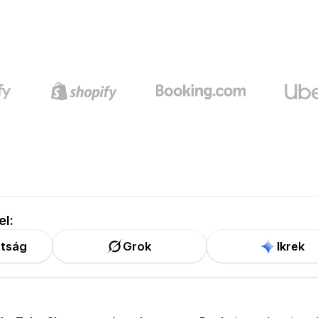
el:
tság
Grok
Ikrek