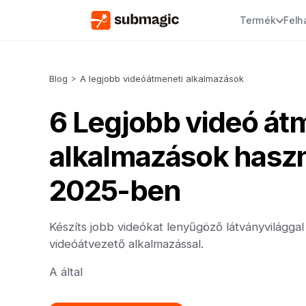
Termék
Felh
Blog
>
A legjobb videóátmeneti alkalmazások
6 Legjobb videó át
alkalmazások haszn
2025-ben
Készíts jobb videókat lenyűgöző látványvilággal
videóátvezető alkalmazással.
A által