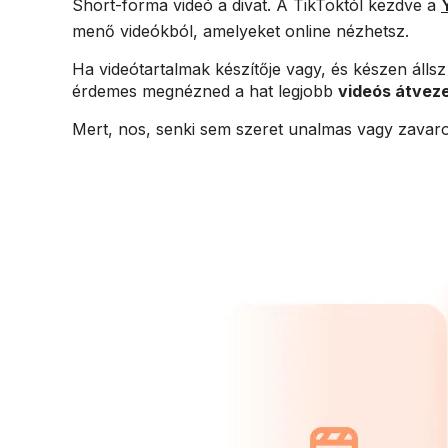
Short-forma videó a divat. A TikToktól kezdve a
menő videókból, amelyeket online nézhetsz.
Ha videótartalmak készítője vagy, és készen állsz
érdemes megnézned a hat legjobb
videós átvez
Mert, nos, senki sem szeret unalmas vagy zavaros