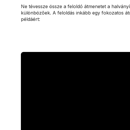
Ne tévessze össze a feloldó átmenetet a halván
különbözőek. A feloldás inkább egy fokozatos át
példáért: