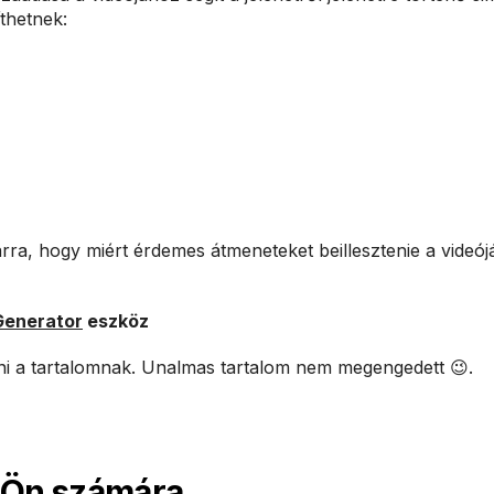
thetnek:
arra, hogy miért érdemes átmeneteket beillesztenie a videój
Generator
eszköz‍
dni a tartalomnak. Unalmas tartalom nem megengedett 😉.
z Ön számára