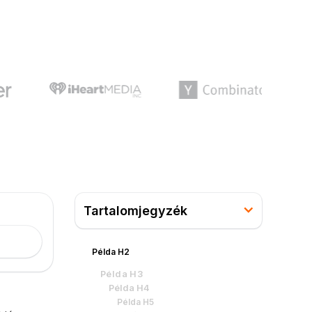
Tartalomjegyzék
Példa H2
Példa H3
Példa H4
Példa H5