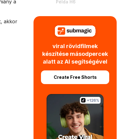
 hiány a
Példa H6
t, akkor
viral rövidfilmek
készítése másodpercek
alatt az AI segítségével
Create Free Shorts