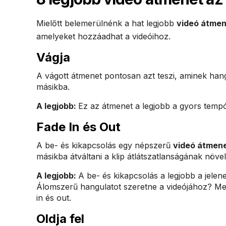
Mielőtt belemerülnénk a hat legjobb
videó átmen
amelyeket hozzáadhat a videóihoz.
Vágja
A vágott átmenet pontosan azt teszi, aminek hangz
másikba.
A legjobb:
Ez az átmenet a legjobb a gyors tempój
Fade In és Out
A be- és kikapcsolás egy népszerű
videó átmen
másikba átváltani a klip átlátszatlanságának növ
A legjobb:
A be- és kikapcsolás a legjobb a jele
Álomszerű hangulatot szeretne a videójához? Mene
in és out.
Oldja fel