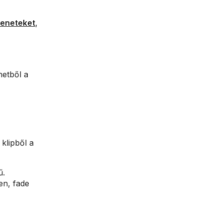
meneteket
,
netből a
 klipből a
ű.
en, fade