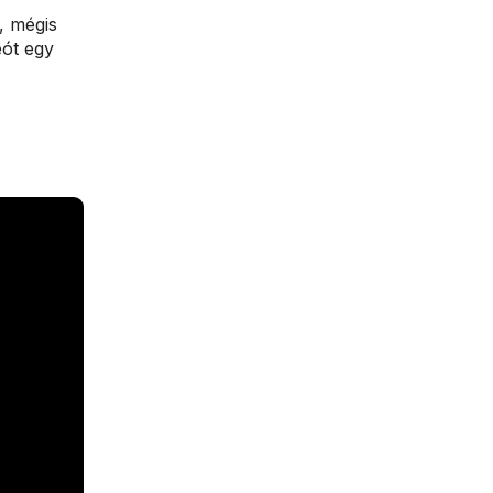
, mégis
eót egy