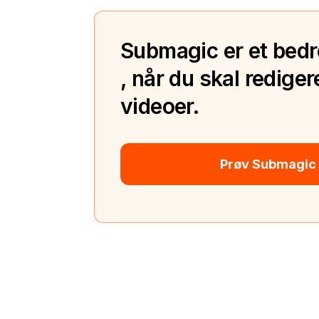
Submagic er et bedre 
, når du skal rediger
videoer.
Prøv Submagic 