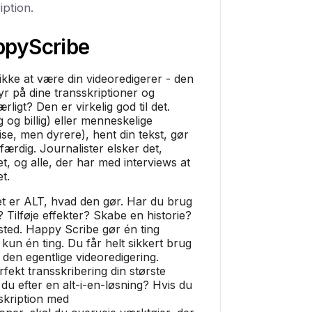
iption.
ppyScribe
kke at være din videoredigerer - den
yr på dine transskriptioner og
rligt? Den er virkelig god til det.
 og billig) eller menneskelige
se, men dyrere), hent din tekst, gør
ærdig. Journalister elsker det,
et, og alle, der har med interviews at
t.
t er ALT, hvad den gør. Har du brug
? Tilføje effekter? Skabe en historie?
 sted. Happy Scribe gør én ting
kun én ting. Du får helt sikkert brug
l den egentlige videoredigering.
fekt transskribering din største
 du efter en alt-i-en-løsning? Hvis du
sskription med