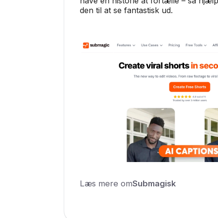
have en historie at fortælle – så hjælp
den til at se fantastisk ud.
Læs mere om
Submagisk