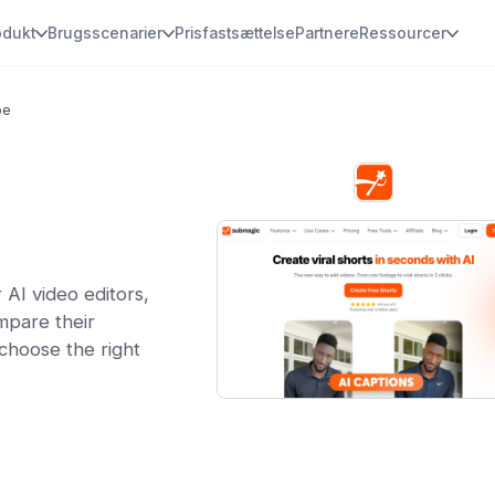
odukt
Brugsscenarier
Prisfastsættelse
Partnere
Ressourcer
be
AI video editors,
mpare their
 choose the right