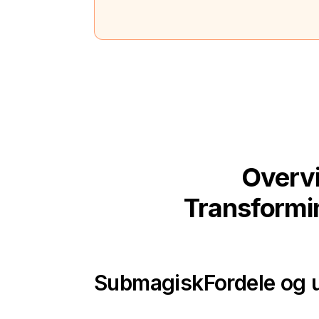
Overvi
Transformin
Submagisk
Fordele og 