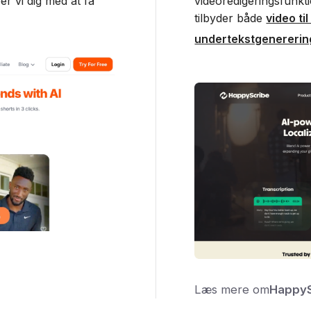
er vi dig med at få
videoredigeringsfunkti
tilbyder både
video ti
undertekstgenererin
Læs mere om
HappyS