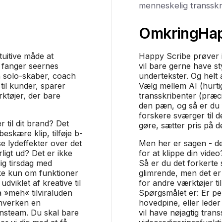
menneskelig transskr
Omkring
Ha
tuitive måde at
Happy Scribe prøver i
r fanger seernes
vil bare gerne have st
solo-skaber, coach
undertekster. Og helt æ
til kunder, sparer
Vælg mellem AI (hurtig
ktøjer, der bare
transskribenter (præci
den pæn, og så er du f
forskere sværger til d
er til dit brand? Det
gøre, sætter pris på de
eskære klip, tilføje b-
e lydeffekter over det
Men her er sagen - de
urligt ud? Det er ikke
for at klippe din video
lig tirsdag med
Så er du det forkerte
ke kun om funktioner
glimrende, men det er 
dviklet af kreative til
for andre værktøjer ti
fra »meh« tilviraluden
Spørgsmålet er: Er per
hverken en
hovedpine, eller leder
onsteam. Du skal bare
vil have nøjagtig tran