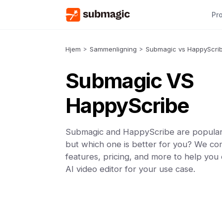
Pr
Hjem
>
Sammenligning
>
Submagic vs HappyScri
Submagic VS
HappyScribe
Submagic and HappyScribe are popular 
but which one is better for you? We co
features, pricing, and more to help you
AI video editor for your use case.