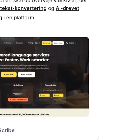
oner, skal du overveje værktøjer, der
l tekst-konvertering
og
AI-drevet
g
i én platform.
cribe