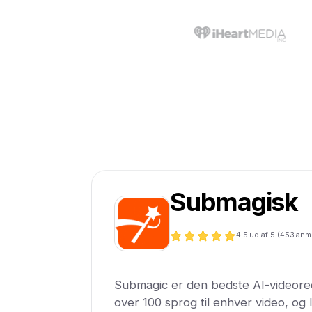
Submagisk
4.5
ud af 5 (
453
anm
Submagic er den bedste AI-videoredig
over 100 sprog til enhver video, og l