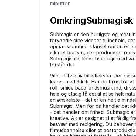
minutter.
Omkring
Submagisk
Submagic er den hurtigste og mest in
forvandle dine videoer til indhold, de
opmærksomhed. Uanset om du er en 
eller et bureau, der producerer reels 
Submagic dig timer hver uge med vær
forstår det.
Vil du tilføje 🔥 billedtekster, der pass
klares med 3 klik. Har du brug for at b
roll, smide baggrundsmusik ind, dryss
hele og stadig få det til at se helt nat
en ønskeliste – det er en helt alminde
Submagic. Men for os handler det ik
– det handler om frihed. Submagic er u
kreative. Alt er designet til at få dig 
besvær med redigering. Du behøver 
filmuddannelse eller et postprodukti