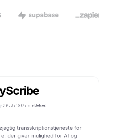
yScribe
3.9
ud af 5 (
7
anmeldelser)
agtig transskriptionstjeneste for
re, der giver mulighed for AI og