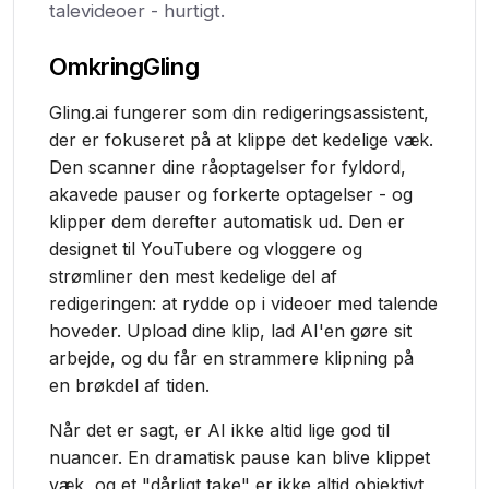
talevideoer - hurtigt.
Omkring
Gling
Gling.ai fungerer som din redigeringsassistent,
der er fokuseret på at klippe det kedelige væk.
Den scanner dine råoptagelser for fyldord,
akavede pauser og forkerte optagelser - og
klipper dem derefter automatisk ud. Den er
designet til YouTubere og vloggere og
strømliner den mest kedelige del af
redigeringen: at rydde op i videoer med talende
hoveder. Upload dine klip, lad AI'en gøre sit
arbejde, og du får en strammere klipning på
en brøkdel af tiden.
Når det er sagt, er AI ikke altid lige god til
nuancer. En dramatisk pause kan blive klippet
væk, og et "dårligt take" er ikke altid objektivt