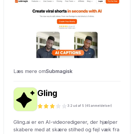
Læs mere om
Submagisk
Gling
3.2
ud af 5 (
45
anmeldelser)
Gling.ai er en AI-videoredigerer, der hjælper
skabere med at skære stilhed og fejl væk fra