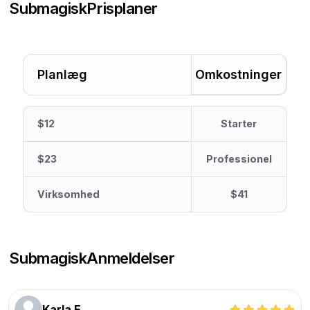
Submagisk
Prisplaner
Planlæg
Omkostninger
$12
Starter
$23
Professionel
Virksomhed
$41
Submagisk
Anmeldelser
Karla E.