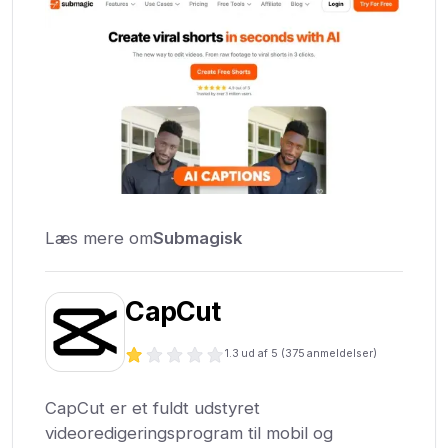
Læs mere om
Submagisk
CapCut
1.3
ud af 5 (
375
anmeldelser)
CapCut er et fuldt udstyret
videoredigeringsprogram til mobil og