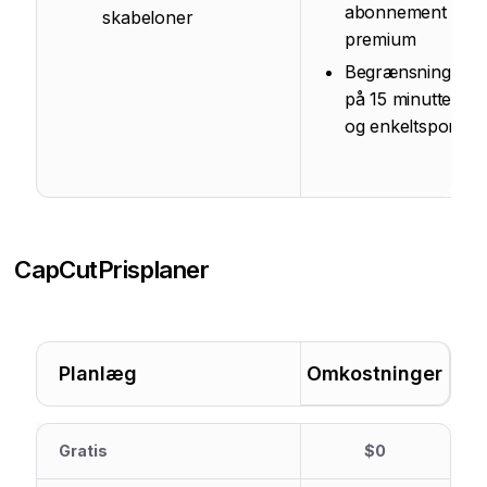
abonnement til
skabeloner
premium
Begrænsning
på 15 minutter
og enkeltspor
CapCut
Prisplaner
Planlæg
Omkostninger
Gratis
$0