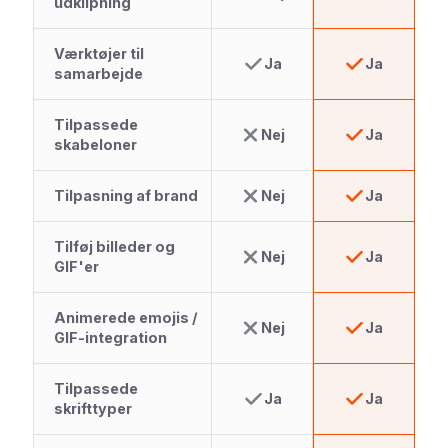
udklipning
Værktøjer til
Ja
Ja
samarbejde
Tilpassede
Nej
Ja
skabeloner
Tilpasning af brand
Nej
Ja
Tilføj billeder og
Nej
Ja
GIF'er
Animerede emojis /
Nej
Ja
GIF-integration
Tilpassede
Ja
Ja
skrifttyper