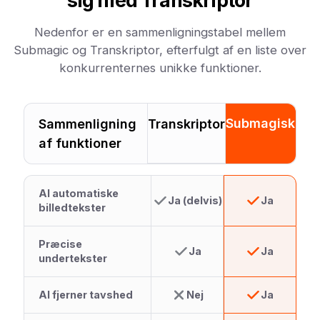
sig med Transkriptor
Nedenfor er en sammenligningstabel mellem
Submagic og Transkriptor, efterfulgt af en liste over
konkurrenternes unikke funktioner.
Submagisk
Sammenligning
Transkriptor
af funktioner
AI automatiske
Ja (delvis)
Ja
billedtekster
Præcise
Ja
Ja
undertekster
AI fjerner tavshed
Nej
Ja