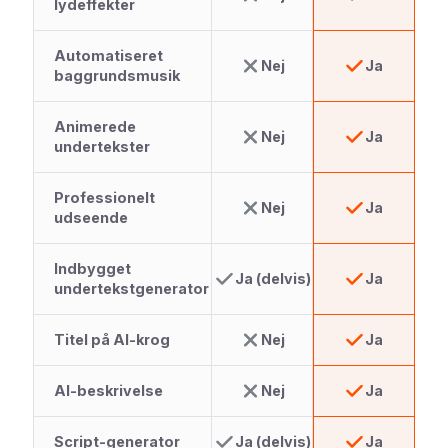
lydeffekter
Automatiseret
Nej
Ja
baggrundsmusik
Animerede
Nej
Ja
undertekster
Professionelt
Nej
Ja
udseende
Indbygget
Ja (delvis)
Ja
undertekstgenerator
Titel på AI-krog
Nej
Ja
AI-beskrivelse
Nej
Ja
Script-generator
Ja (delvis)
Ja