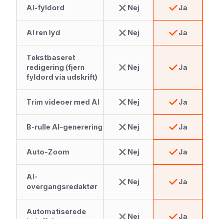
AI-fyldord
Nej
Ja
AI ren lyd
Nej
Ja
Tekstbaseret
redigering (fjern
Nej
Ja
fyldord via udskrift)
Trim videoer med AI
Nej
Ja
B-rulle AI-generering
Nej
Ja
Auto-Zoom
Nej
Ja
AI-
Nej
Ja
overgangsredaktør
Automatiserede
Nej
Ja