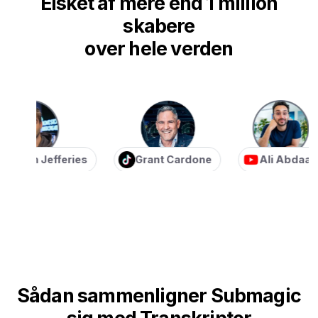
Elsket af mere end 1 million
skabere
over hele verden
ian Jefferies
Grant Cardone
Ali Abdaal
Sådan sammenligner Submagic