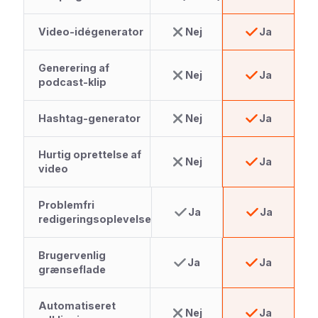
Video-idégenerator
Nej
Ja
Generering af
Nej
Ja
podcast-klip
Hashtag-generator
Nej
Ja
Hurtig oprettelse af
Nej
Ja
video
Problemfri
Ja
Ja
redigeringsoplevelse
Brugervenlig
Ja
Ja
grænseflade
Automatiseret
Nej
Ja