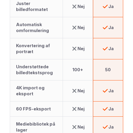
Juster
Nej
Ja
billedformatet
Automatisk
Nej
Ja
omformulering
Konvertering af
Nej
Ja
portræt
Understøttede
100+
50
billedtekstsprog
4K import og
Nej
Ja
eksport
60 FPS-eksport
Nej
Ja
Mediebibliotek på
Nej
Ja
lager