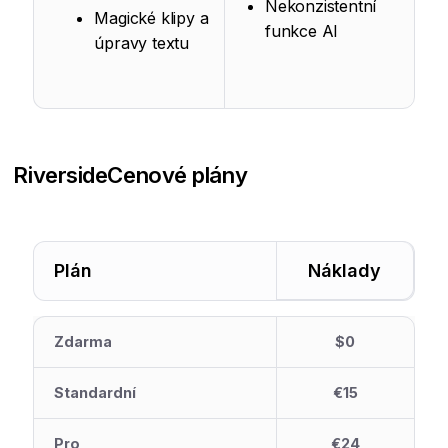
Nekonzistentní
Magické klipy a
funkce AI
úpravy textu
Riverside
Cenové plány
Plán
Náklady
Zdarma
$0
Standardní
€15
Pro
€24