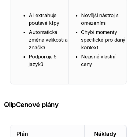
AI extrahuje
Novější nástroj s
poutavé klipy
omezeními
Automatická
Chybí momenty
změna velikosti a
specifické pro daný
značka
kontext
Podporuje 5
Nejasné vlastní
jazyků
ceny
Qlip
Cenové plány
Plán
Náklady