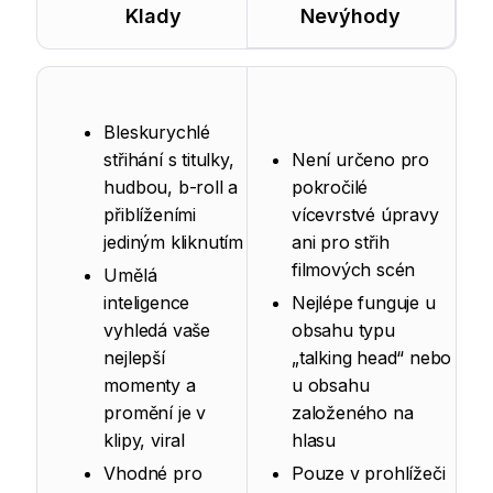
Klady
Nevýhody
Bleskurychlé
střihání s titulky,
Není určeno pro
hudbou, b-roll a
pokročilé
přiblíženími
vícevrstvé úpravy
jediným kliknutím
ani pro střih
filmových scén
Umělá
inteligence
Nejlépe funguje u
vyhledá vaše
obsahu typu
nejlepší
„talking head“ nebo
momenty a
u obsahu
promění je v
založeného na
klipy, viral
hlasu
Vhodné pro
Pouze v prohlížeči