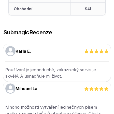
Obchodní
$41
Submagic
Recenze
Karla E.
Používání je jednoduché, zákaznický servis je
skvělý. A usnadňuje mi život.
Mihcael La
Mnoho možností vytváření jedinečných písem
podle známých tvůrců obsahu je úžasné. Chat s