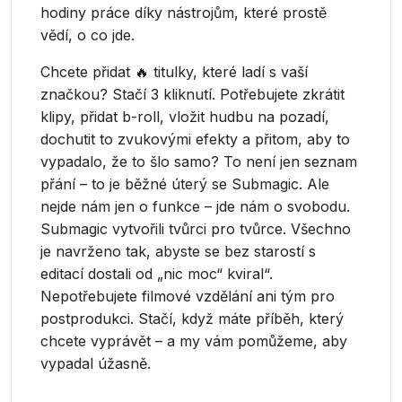
hodiny práce díky nástrojům, které prostě
vědí, o co jde.
Chcete přidat 🔥 titulky, které ladí s vaší
značkou? Stačí 3 kliknutí. Potřebujete zkrátit
klipy, přidat b-roll, vložit hudbu na pozadí,
dochutit to zvukovými efekty a přitom, aby to
vypadalo, že to šlo samo? To není jen seznam
přání – to je běžné úterý se Submagic. Ale
nejde nám jen o funkce – jde nám o svobodu.
Submagic vytvořili tvůrci pro tvůrce. Všechno
je navrženo tak, abyste se bez starostí s
editací dostali od „nic moc“ kviral“.
Nepotřebujete filmové vzdělání ani tým pro
postprodukci. Stačí, když máte příběh, který
chcete vyprávět – a my vám pomůžeme, aby
vypadal úžasně.