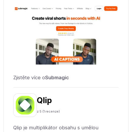
Zjistěte více o
Submagic
Qlip
z 5 (
1
recenze)
Qlip je multiplikátor obsahu s umělou