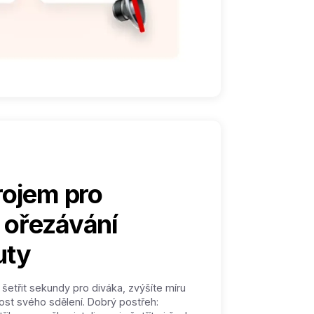
rojem pro
 ořezávání
uty
etřit sekundy pro diváka, zvýšíte míru
ost svého sdělení. Dobrý postřeh: