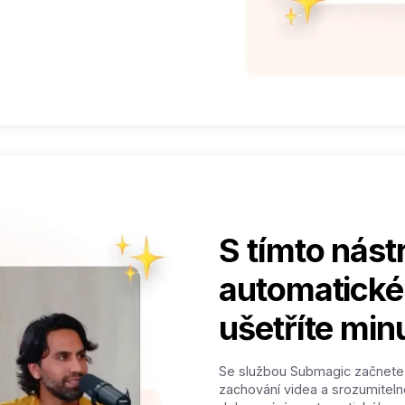
S tímto nást
automatické
ušetříte min
Se službou Submagic začnete š
zachování videa a srozumiteln