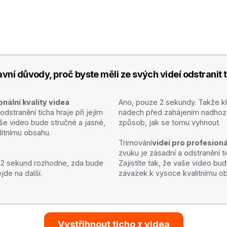
avní důvody, proč byste měli ze svých videí odstranit 
nální kvality videa
Ano, pouze 2 sekundy. Takže kle
odstranění ticha hraje při jejím
nádech před zahájením nadhozu j
vaše video bude stručné a jasné,
způsob, jak se tomu vyhnout.
itnímu obsahu.
Trimování
videí pro profesioná
zvuku je zásadní a odstranění ti
m 2 sekund rozhodne, zda bude
Zajistíte tak, že vaše video bu
jde na další.
závazek k vysoce kvalitnímu o
Vystřihnout ticho z videa