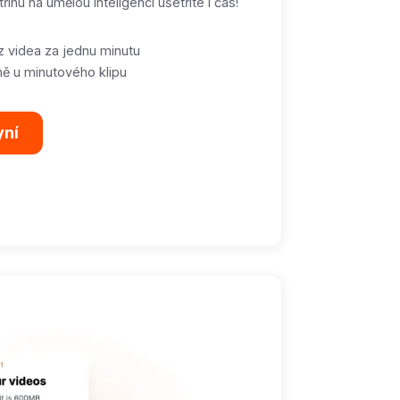
hu na umělou inteligenci ušetříte i čas!
z videa za jednu minutu
ě u minutového klipu
yní