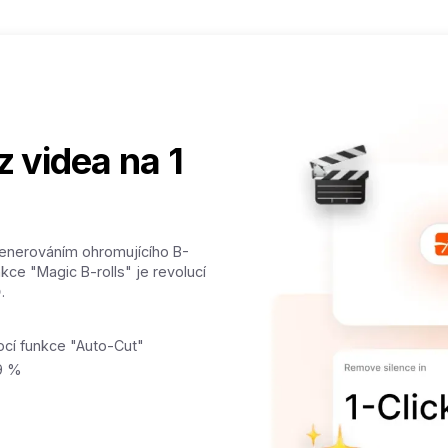
z videa na 1
enerováním ohromujícího B-
nkce "Magic B-rolls" je revolucí
.
ocí funkce "Auto-Cut"
99 %