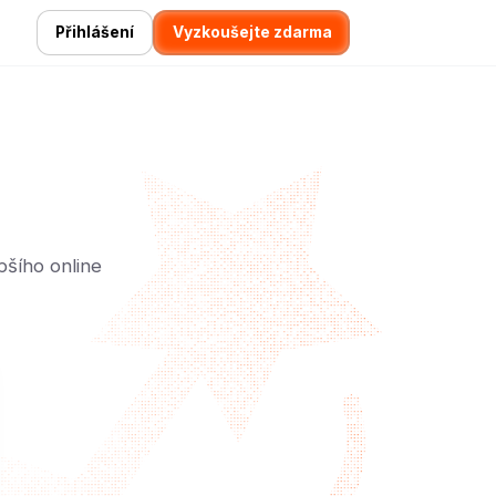
Přihlášení
Vyzkoušejte zdarma
pšího online