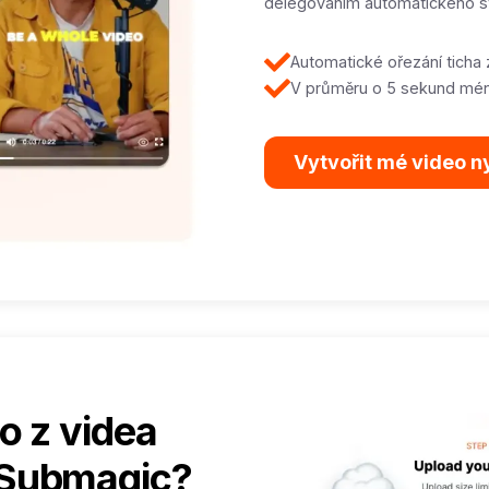
delegováním automatického stři
Automatické ořezání ticha 
V průměru o 5 sekund mén
Vytvořit mé video n
ho z videa
 Submagic?