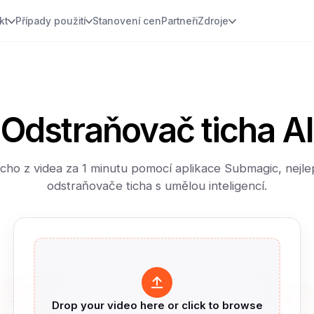
kt
Případy použití
Stanovení cen
Partneři
Zdroje
Odstraňovač ticha AI
icho z videa za 1 minutu pomocí aplikace Submagic, nejle
odstraňovače ticha s umělou inteligencí.