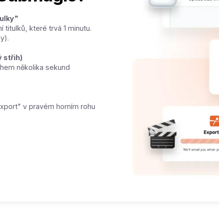
tulky"
titulků, které trvá 1 minutu.
y).
 střih)
během několika sekund
Export" v pravém horním rohu