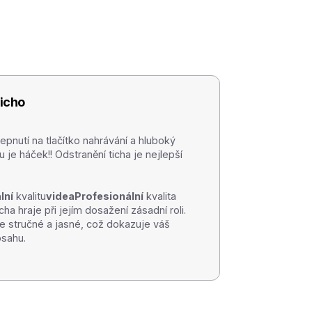
ticho
pnutí na tlačítko nahrávání a hluboký
e háček!! Odstranění ticha je nejlepší
lní
kvalitu
videaProfesionální
kvalita
cha hraje při jejím dosažení zásadní roli.
de stručné a jasné, což dokazuje váš
bsahu.