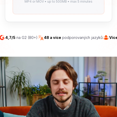
4,7/5
na G2 (80+)
48 a více
podporovaných jazyků
Víc