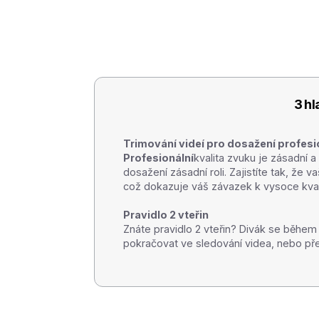
3 hl
Trimování videí pro dosažení profesio
‍Profesionální
kvalita zvuku je zásadní a 
dosažení zásadní roli. Zajistíte tak, že 
což dokazuje váš závazek k vysoce kval
Pravidlo 2 vteřin
Znáte pravidlo 2 vteřin? Divák se běhe
pokračovat ve sledování videa, nebo pře