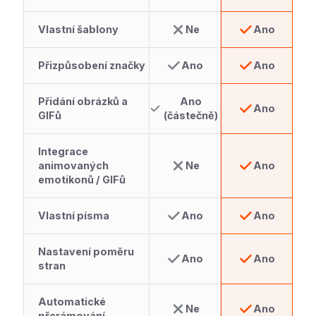
Vlastní šablony
Ne
Ano
Přizpůsobení značky
Ano
Ano
Přidání obrázků a
Ano
Ano
GIFů
(částečně)
Integrace
animovaných
Ne
Ano
emotikonů / GIFů
Vlastní písma
Ano
Ano
Nastavení poměru
Ano
Ano
stran
Automatické
Ne
Ano
přerámování