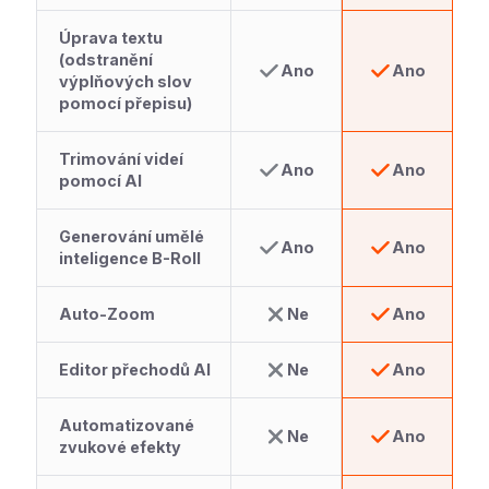
Úprava textu
(odstranění
Ano
Ano
výplňových slov
pomocí přepisu)
Trimování videí
Ano
Ano
pomocí AI
Generování umělé
Ano
Ano
inteligence B-Roll
Auto-Zoom
Ne
Ano
Editor přechodů AI
Ne
Ano
Automatizované
Ne
Ano
zvukové efekty