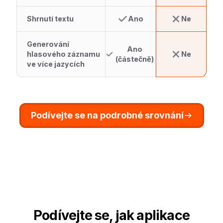
Shrnutí textu
Ano
Ne
Generování
Ano
hlasového záznamu
Ne
(částečně)
ve více jazycích
Podívejte se na podrobné srovnání
Podívejte se, jak aplikace