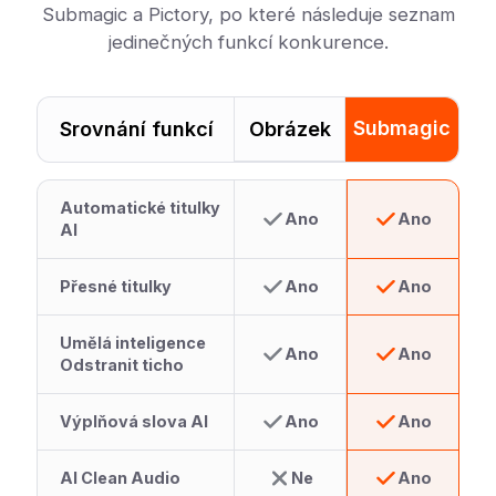
Submagic a Pictory, po které následuje seznam
jedinečných funkcí konkurence.
Submagic
Srovnání funkcí
Obrázek
Automatické titulky
Ano
Ano
AI
Přesné titulky
Ano
Ano
Umělá inteligence
Ano
Ano
Odstranit ticho
Výplňová slova AI
Ano
Ano
AI Clean Audio
Ne
Ano