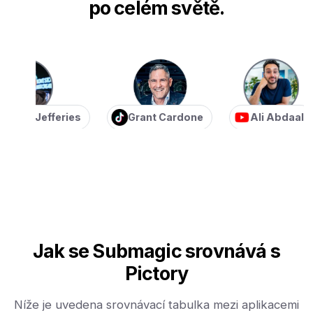
po celém světě.
an Jefferies
Grant Cardone
Ali Abdaal
Jak se Submagic srovnává s
Pictory
Níže je uvedena srovnávací tabulka mezi aplikacemi