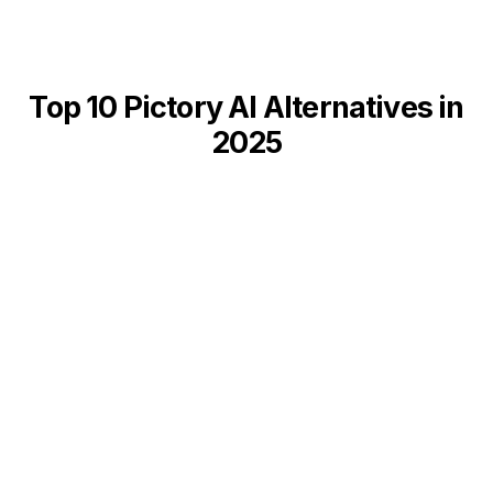
Top 10 Pictory AI Alternatives in
2025
VEED.io
Popis
Invideo AI
Steve.ai
Lumen5
Fliki