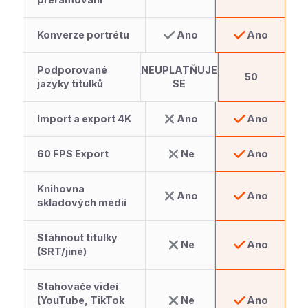
Konverze portrétu
Ano
Ano
Podporované
NEUPLATŇUJE
50
jazyky titulků
SE
Import a export 4K
Ano
Ano
60 FPS Export
Ne
Ano
Knihovna
Ano
Ano
skladových médií
Stáhnout titulky
Ne
Ano
(SRT/jiné)
Stahovače videí
(YouTube, TikTok
Ne
Ano