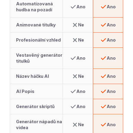
Automatizovaná
Ano
Ano
hudba na pozadí
Animované titulky
Ne
Ano
Profesionální vzhled
Ne
Ano
Vestavěný generátor
Ano
Ano
titulků
Název háčku AI
Ne
Ano
AI Popis
Ano
Ano
Generátor skriptů
Ano
Ano
Generátor nápadů na
Ne
Ano
videa