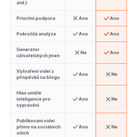
atd.)
Prioritní podpora
Ano
Ano
Pokročilá analýza
Ano
Ano
Generátor
Ne
Ano
uživatelských jmen
Vytváření videí z
Ano
Ne
příspěvků na blogu
Hlas umělé
inteligence pro
Ano
Ne
vyprávění
Publikování videí
přímo na sociálních
Ano
Ne
sítích