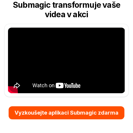
Submagic transformuje vaše
videa v akci
Vyzkoušejte aplikaci Submagic zdarma