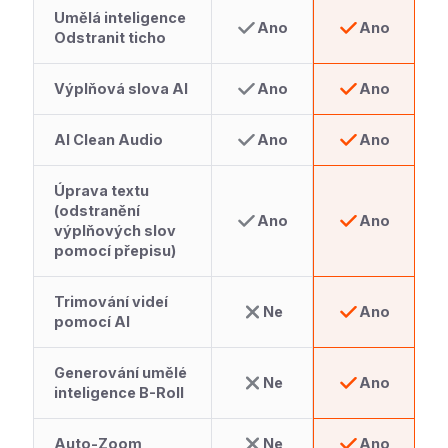
Umělá inteligence
Ano
Ano
Odstranit ticho
Výplňová slova AI
Ano
Ano
AI Clean Audio
Ano
Ano
Úprava textu
(odstranění
Ano
Ano
výplňových slov
pomocí přepisu)
Trimování videí
Ne
Ano
pomocí AI
Generování umělé
Ne
Ano
inteligence B-Roll
Auto-Zoom
Ne
Ano