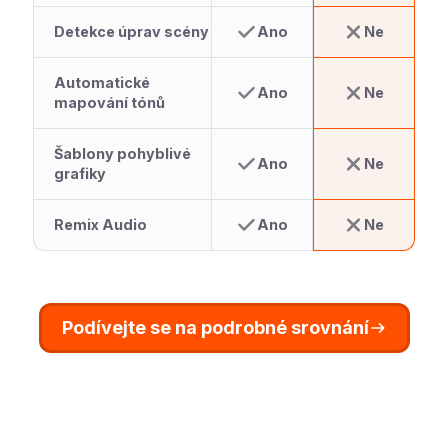
Detekce úprav scény
Ano
Ne
Automatické
Ano
Ne
mapování tónů
Šablony pohyblivé
Ano
Ne
grafiky
Remix Audio
Ano
Ne
Podívejte se na podrobné srovnání