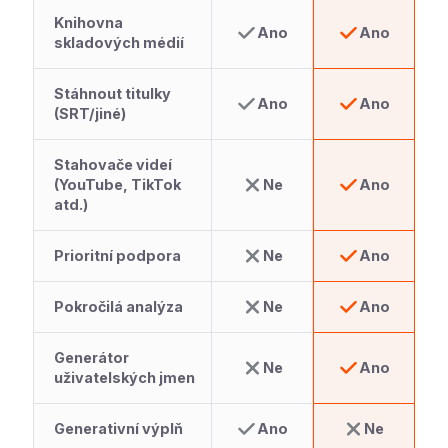
Knihovna
Ano
Ano
skladových médií
Stáhnout titulky
Ano
Ano
(SRT/jiné)
Stahovače videí
(YouTube, TikTok
Ne
Ano
atd.)
Prioritní podpora
Ne
Ano
Pokročilá analýza
Ne
Ano
Generátor
Ne
Ano
uživatelských jmen
Generativní výplň
Ano
Ne