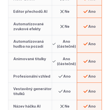
Editor přechodů AI
Ne
Ano
Automatizované
Ne
Ano
zvukové efekty
Automatizovaná
Ano
Ano
hudba na pozadí
(částečně)
Animované titulky
Ano
Ano
(částečně)
Profesionální vzhled
Ano
Ano
Vestavěný generátor
Ano
Ano
titulků
Název háčku AI
Ne
Ano