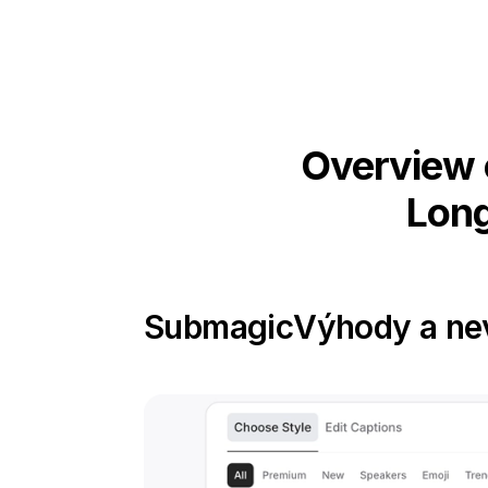
Overview 
Long
Submagic
Výhody a n