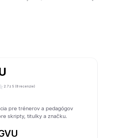
U
2.7
z 5 (
8
recenzie)
ácia pre trénerov a pedagógov
e skripty, titulky a značku.
IGVU