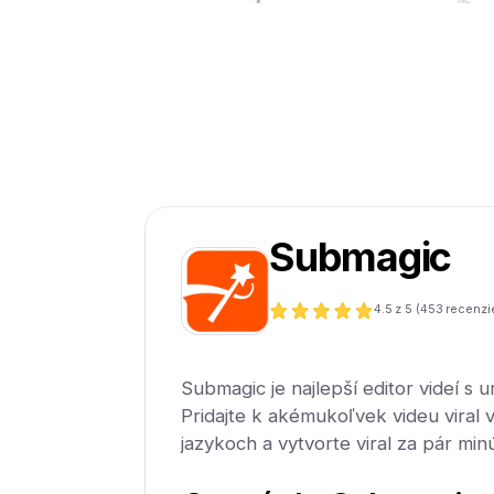
Submagic
4.5
z 5 (
453
recenzi
Submagic je najlepší editor videí s u
Pridajte k akémukoľvek videu viral 
jazykoch a vytvorte viral za pár minú