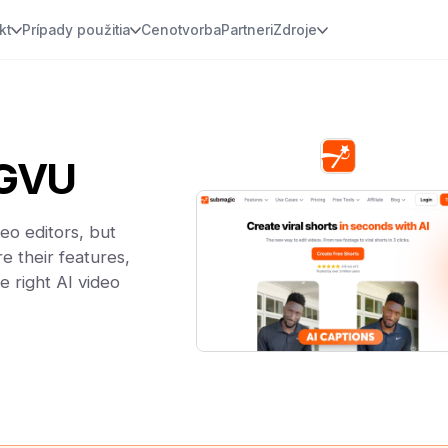
kt
Prípady použitia
Cenotvorba
Partneri
Zdroje
IGVU
o editors, but
e their features,
e right AI video