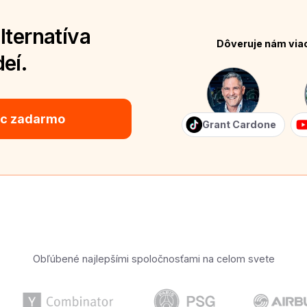
lternatíva
Dôveruje nám via
eí.
ic zadarmo
Grant Cardone
Obľúbené najlepšími spoločnosťami na celom svete