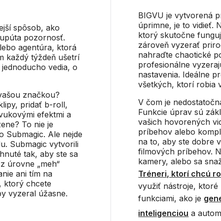
BIGVU je vytvorená pr
úprimne, je to vidieť.
nejší spôsob, ako
ktorý skutočne funguj
 upúta pozornosť.
zároveň vyzerať prirod
lebo agentúra, ktorá
nahraďte chaotické po
m každý týždeň ušetrí
profesionálne vyzera
 jednoducho vedia, o
nastavenia. Ideálne p
všetkých, ktorí robia
 s vašou značkou?
V čom je nedostatočná?
lipy, pridať b-roll,
Funkcie úprav sú zákl
zvukovými efektmi a
vašich hovorených vid
zene? To nie je
príbehov alebo kompl
so Submagic. Ale nejde
na to, aby ste dobre 
u. Submagic vytvorili
filmových príbehov. N
hnuté tak, aby ste sa
kamery, alebo sa sna
li z úrovne „meh“
anie ani tím na
Tréneri, ktorí chcú r
, ktorý chcete
využiť nástroje, ktor
y vyzeral úžasne.
funkciami, ako je
gen
inteligenciou
a autom