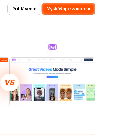
Prihlásenie
Vyskúšajte zadarmo
VS