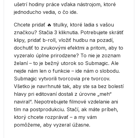
ušetrí hodiny práce vďaka nástrojom, ktoré
jednoducho vedia, o čo ide.
Chcete pridať 🔥 titulky, ktoré ladia s vašou
značkou? Stačia 3 kliknutia. Potrebujete skrátiť
klipy, pridať b-roll, vložiť hudbu na pozadí,
dochutiť to zvukovými efektmi a pritom, aby to
vyzeralo úplne prirodzene? To nie je zoznam
želaní – to je bežný utorok so Submagic. Ale
nejde nám len o funkcie – ide nám o slobodu.
Submagic vytvorili tvorcovia pre tvorcov.
Všetko je navrhnuté tak, aby ste sa bez bolestí
hlavy pri editovaní dostali z úrovne „meh“
naviral“. Nepotrebujete filmové vzdelanie ani
tím na postprodukciu. Stačí, ak máte príbeh,
ktorý chcete rozprávať – a my vám
pomôžeme, aby vyzeral úžasne.