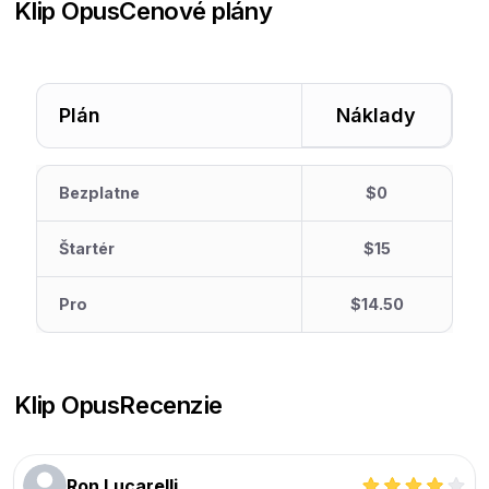
Klip Opus
Cenové plány
Plán
Náklady
Bezplatne
$0
Štartér
$15
Pro
$14.50
Klip Opus
Recenzie
Ron Lucarelli