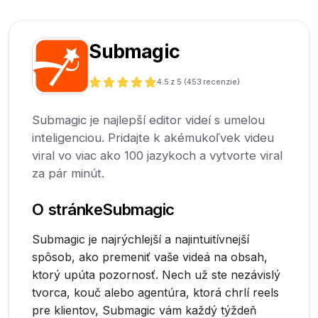
Submagic
4.5
z 5 (
453
recenzie)
Submagic je najlepší editor videí s umelou
inteligenciou. Pridajte k akémukoľvek videu
viral vo viac ako 100 jazykoch a vytvorte viral
za pár minút.
O stránke
Submagic
Submagic je najrýchlejší a najintuitívnejší
spôsob, ako premeniť vaše videá na obsah,
ktorý upúta pozornosť. Nech už ste nezávislý
tvorca, kouč alebo agentúra, ktorá chrlí reels
pre klientov, Submagic vám každý týždeň