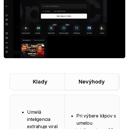
Klady
Nevýhody
Umelá
Pri výbere klipov s
inteligencia
umelou
extrahuje viral