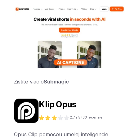
Zistite viac o
Submagic
Klip Opus
2.7
z 5 (
33
recenzie)
Opus Clip pomocou umelej inteligencie