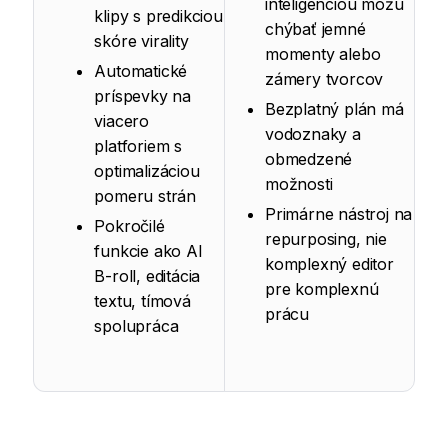
inteligenciou môžu
klipy s predikciou
chýbať jemné
skóre virality
momenty alebo
Automatické
zámery tvorcov
príspevky na
Bezplatný plán má
viacero
vodoznaky a
platforiem s
obmedzené
optimalizáciou
možnosti
pomeru strán
Primárne nástroj na
Pokročilé
repurposing, nie
funkcie ako AI
komplexný editor
B-roll, editácia
pre komplexnú
textu, tímová
prácu
spolupráca