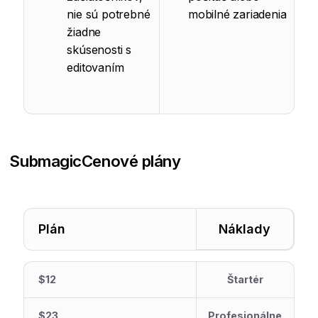
nie sú potrebné
mobilné zariadenia
žiadne
skúsenosti s
editovaním
Submagic
Cenové plány
Plán
Náklady
$12
Štartér
$23
Profesionálne