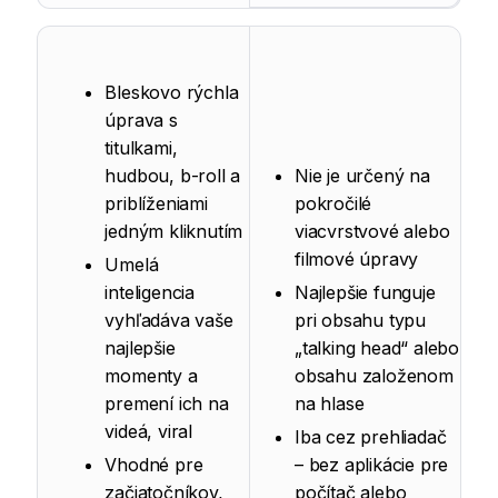
Bleskovo rýchla
úprava s
titulkami,
hudbou, b-roll a
Nie je určený na
priblíženiami
pokročilé
jedným kliknutím
viacvrstvové alebo
filmové úpravy
Umelá
inteligencia
Najlepšie funguje
vyhľadáva vaše
pri obsahu typu
najlepšie
„talking head“ alebo
momenty a
obsahu založenom
premení ich na
na hlase
videá, viral
Iba cez prehliadač
Vhodné pre
– bez aplikácie pre
začiatočníkov,
počítač alebo