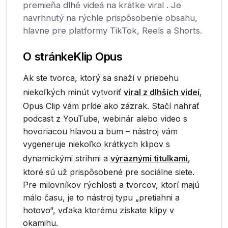
premieňa dlhé videá na krátke viral . Je
navrhnutý na rýchle prispôsobenie obsahu,
hlavne pre platformy TikTok, Reels a Shorts.
O stránke
Klip Opus
Ak ste tvorca, ktorý sa snaží v priebehu
niekoľkých minút vytvoriť
viral z dlhších videí
,
Opus Clip vám príde ako zázrak. Stačí nahrať
podcast z YouTube, webinár alebo video s
hovoriacou hlavou a bum – nástroj vám
vygeneruje niekoľko krátkych klipov s
dynamickými strihmi a
výraznými titulkami
,
ktoré sú už prispôsobené pre sociálne siete.
Pre milovníkov rýchlosti a tvorcov, ktorí majú
málo času, je to nástroj typu „pretiahni a
hotovo“, vďaka ktorému získate klipy v
okamihu.