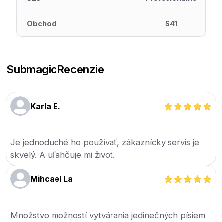
Obchod
$41
Submagic
Recenzie
Karla E.
Je jednoduché ho používať, zákaznícky servis je
skvelý. A uľahčuje mi život.
Mihcael La
Množstvo možností vytvárania jedinečných písiem