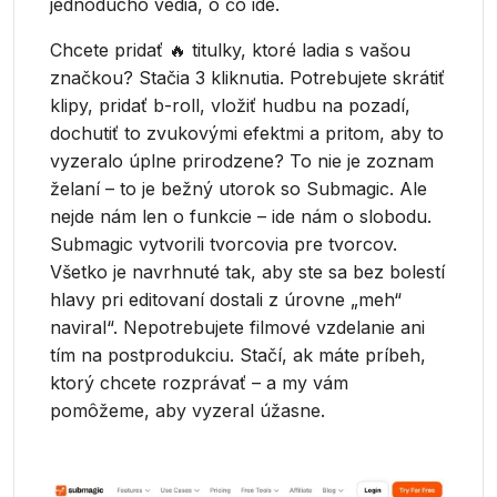
jednoducho vedia, o čo ide.
Chcete pridať 🔥 titulky, ktoré ladia s vašou
značkou? Stačia 3 kliknutia. Potrebujete skrátiť
klipy, pridať b-roll, vložiť hudbu na pozadí,
dochutiť to zvukovými efektmi a pritom, aby to
vyzeralo úplne prirodzene? To nie je zoznam
želaní – to je bežný utorok so Submagic. Ale
nejde nám len o funkcie – ide nám o slobodu.
Submagic vytvorili tvorcovia pre tvorcov.
Všetko je navrhnuté tak, aby ste sa bez bolestí
hlavy pri editovaní dostali z úrovne „meh“
naviral“. Nepotrebujete filmové vzdelanie ani
tím na postprodukciu. Stačí, ak máte príbeh,
ktorý chcete rozprávať – a my vám
pomôžeme, aby vyzeral úžasne.