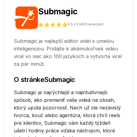
Submagic
4.5
z 5 (
453
recenzie)
Submagic je najlepší editor videí s umelou
inteligenciou. Pridajte k akémukoľvek videu
viral vo viac ako 100 jazykoch a vytvorte viral
za pár minút.
O stránke
Submagic
Submagic je najrýchlejší a najintuitívnejší
spôsob, ako premeniť vaše videá na obsah,
ktorý upúta pozornosť. Nech už ste nezávislý
tvorca, kouč alebo agentúra, ktorá chrlí reels
pre klientov, Submagic vám každý týždeň
ušetrí hodiny práce vďaka nástrojom, ktoré