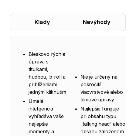
Klady
Nevýhody
Bleskovo rýchla
úprava s
titulkami,
hudbou, b-roll a
Nie je určený na
priblíženiami
pokročilé
jedným kliknutím
viacvrstvové alebo
filmové úpravy
Umelá
inteligencia
Najlepšie funguje
vyhľadáva vaše
pri obsahu typu
najlepšie
„talking head“ alebo
momenty a
obsahu založenom