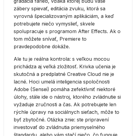
gradácia farieb, vďaka ktorej budú vaše
zábery spievať, editácia zvuku, ktorá sa
vyrovná špecializovaným aplikáciám, a keď
potrebujete niečo vymyslieť, skvele
spolupracuje s programom After Effects. Ak o
tom môžete snívať, Premiere to
pravdepodobne dokáže.
Ale tu je reálna kontrola: s veľkou mocou
prichádza aj veľká zložitosť. Krivka učenia je
skutočná a predplatné Creative Cloud nie je
lacné. Hoci umelá inteligencia spoločnosti
Adobe (Sensei) pomáha zefektívniť niektoré
úlohy, stále ide o nástroj, ktorého zvládnutie si
vyžaduje zručnosti a čas. Ak potrebujete len
rýchle úpravy na sociálnych sieťach, môže to
byť zbytočné. Otázka znie: ste pripravení
investovať do zvládnutia priemyselného
štandardu, alebo vám stačí niečo, čo funguje