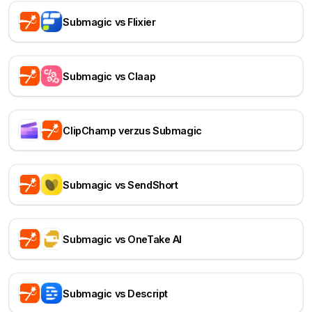
Submagic vs Flixier
Submagic vs Claap
ClipChamp verzus Submagic
Submagic vs SendShort
Submagic vs OneTake AI
Submagic vs Descript