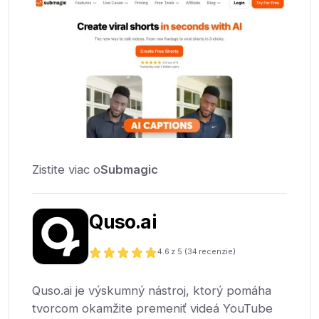
Zistite viac o
Submagic
Quso.ai
4.6
z 5 (
34
recenzie)
Quso.ai je výskumný nástroj, ktorý pomáha
tvorcom okamžite premeniť videá YouTube