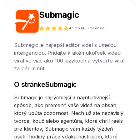
Submagic
4.5
z 5 (
453
recenzie)
Submagic je najlepší editor videí s umelou
inteligenciou. Pridajte k akémukoľvek videu
viral vo viac ako 100 jazykoch a vytvorte viral
za pár minút.
O stránke
Submagic
Submagic je najrýchlejší a najintuitívnejší
spôsob, ako premeniť vaše videá na obsah,
ktorý upúta pozornosť. Nech už ste nezávislý
tvorca, kouč alebo agentúra, ktorá chrlí reels
pre klientov, Submagic vám každý týždeň
ušetrí hodiny práce vďaka nástrojom, ktoré