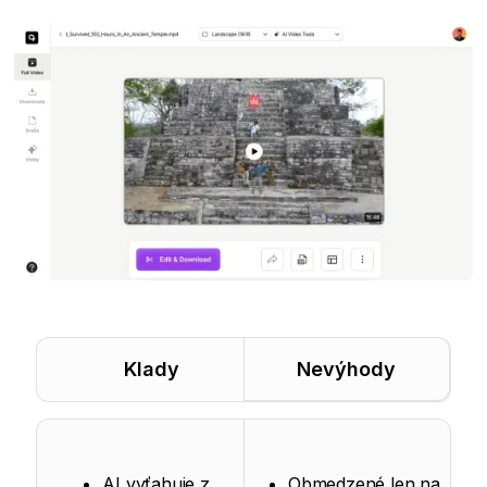
Klady
Nevýhody
AI vyťahuje z
Obmedzené len na