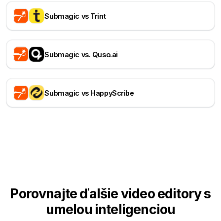
Submagic vs Trint
Submagic vs. Quso.ai
Submagic vs HappyScribe
Porovnajte ďalšie video editory s
umelou inteligenciou