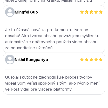
videí z dlhej formy na krátku. Milujem ich víziu
Mingfei Guo
Je to úžasná inovácia pre komunitu tvorcov
obsahu! Ako tvorca obsahu považujem myšlienku
automatizácie opätovného použitia video obsahu
za neuveriteľne užitočnú
Nikhil Rangpariya
Quso.ai skutočne zjednodušuje proces tvorby
videa! Som veľmi spokojný s tým, ako rýchlo mení
veľkosť videí pre viaceré platformy