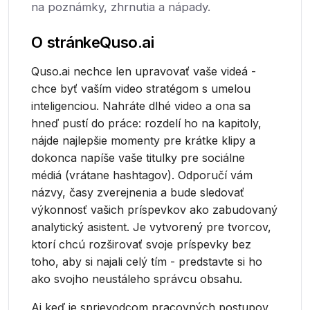
na poznámky, zhrnutia a nápady.
O stránke
Quso.ai
Quso.ai nechce len upravovať vaše videá -
chce byť vaším video stratégom s umelou
inteligenciou. Nahráte dlhé video a ona sa
hneď pustí do práce: rozdelí ho na kapitoly,
nájde najlepšie momenty pre krátke klipy a
dokonca napíše vaše titulky pre sociálne
médiá (vrátane hashtagov). Odporučí vám
názvy, časy zverejnenia a bude sledovať
výkonnosť vašich príspevkov ako zabudovaný
analytický asistent. Je vytvorený pre tvorcov,
ktorí chcú rozširovať svoje príspevky bez
toho, aby si najali celý tím - predstavte si ho
ako svojho neustáleho správcu obsahu.
Aj keď je sprievodcom pracovných postupov,