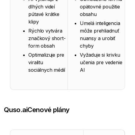
dlhých videí
opätovné použitie
pútavé krátke
obsahu
klipy
Umelá inteligencia
Rýchlo vytvára
môže prehliadnuť
značkový short-
nuansy a urobiť
form obsah
chyby
Optimalizuje pre
Vyžaduje si krivku
viralitu
učenia pre vedenie
sociálnych médií
AI
Quso.ai
Cenové plány