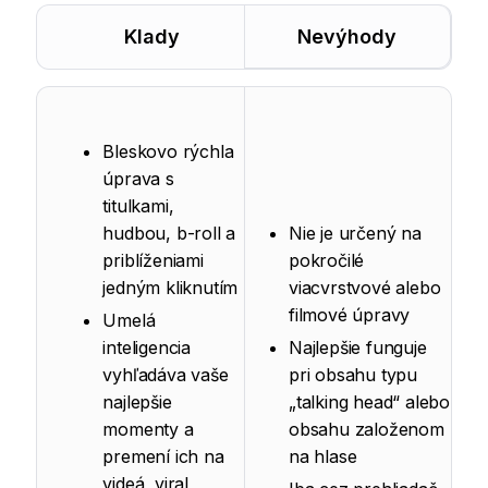
Klady
Nevýhody
Bleskovo rýchla
úprava s
titulkami,
hudbou, b-roll a
Nie je určený na
priblíženiami
pokročilé
jedným kliknutím
viacvrstvové alebo
filmové úpravy
Umelá
inteligencia
Najlepšie funguje
vyhľadáva vaše
pri obsahu typu
najlepšie
„talking head“ alebo
momenty a
obsahu založenom
premení ich na
na hlase
videá, viral