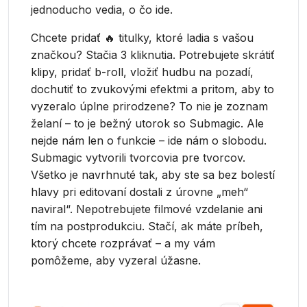
jednoducho vedia, o čo ide.
Chcete pridať 🔥 titulky, ktoré ladia s vašou
značkou? Stačia 3 kliknutia. Potrebujete skrátiť
klipy, pridať b-roll, vložiť hudbu na pozadí,
dochutiť to zvukovými efektmi a pritom, aby to
vyzeralo úplne prirodzene? To nie je zoznam
želaní – to je bežný utorok so Submagic. Ale
nejde nám len o funkcie – ide nám o slobodu.
Submagic vytvorili tvorcovia pre tvorcov.
Všetko je navrhnuté tak, aby ste sa bez bolestí
hlavy pri editovaní dostali z úrovne „meh“
naviral“. Nepotrebujete filmové vzdelanie ani
tím na postprodukciu. Stačí, ak máte príbeh,
ktorý chcete rozprávať – a my vám
pomôžeme, aby vyzeral úžasne.