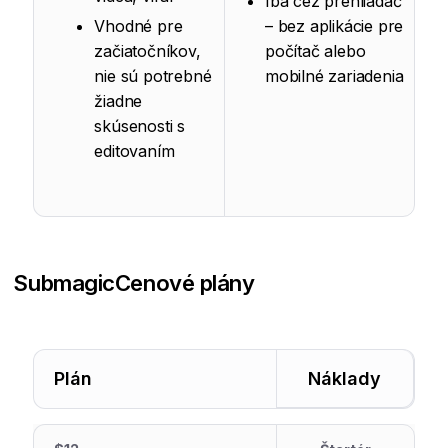
Iba cez prehliadač
Vhodné pre
– bez aplikácie pre
začiatočníkov,
počítač alebo
nie sú potrebné
mobilné zariadenia
žiadne
skúsenosti s
editovaním
Submagic
Cenové plány
Plán
Náklady