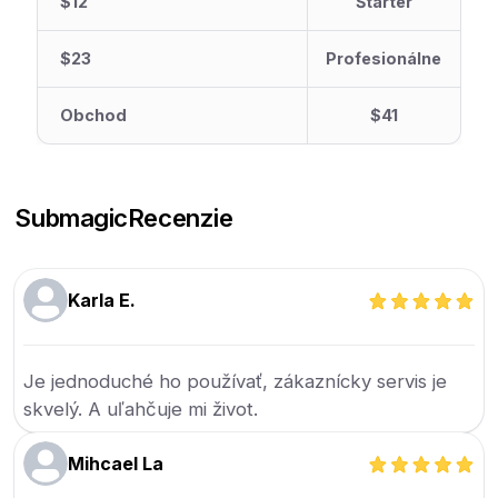
$12
Štartér
$23
Profesionálne
Obchod
$41
Submagic
Recenzie
Karla E.
Je jednoduché ho používať, zákaznícky servis je
skvelý. A uľahčuje mi život.
Mihcael La