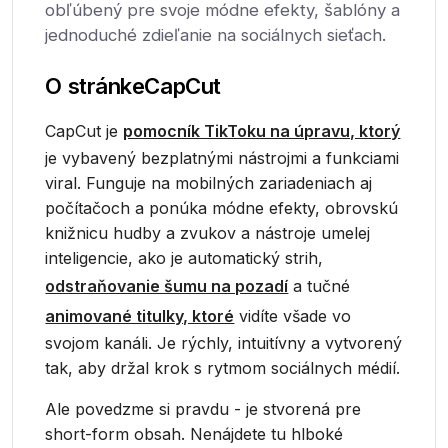
obľúbený pre svoje módne efekty, šablóny a
jednoduché zdieľanie na sociálnych sieťach.
O stránke
CapCut
CapCut je
pomocník TikToku na úpravu, ktorý
je vybavený bezplatnými nástrojmi a funkciami
viral. Funguje na mobilných zariadeniach aj
počítačoch a ponúka módne efekty, obrovskú
knižnicu hudby a zvukov a nástroje umelej
inteligencie, ako je automatický strih,
odstraňovanie šumu na pozadí
a tučné
animované titulky, ktoré
vidíte všade vo
svojom kanáli. Je rýchly, intuitívny a vytvorený
tak, aby držal krok s rytmom sociálnych médií.
Ale povedzme si pravdu - je stvorená pre
short-form obsah. Nenájdete tu hlboké