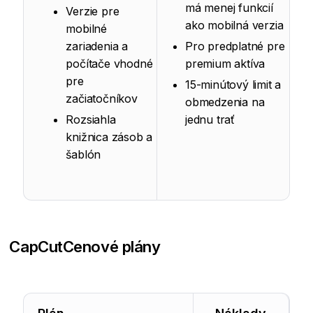
má menej funkcií
Verzie pre
ako mobilná verzia
mobilné
zariadenia a
Pro predplatné pre
počítače vhodné
premium aktíva
pre
15-minútový limit a
začiatočníkov
obmedzenia na
Rozsiahla
jednu trať
knižnica zásob a
šablón
CapCut
Cenové plány