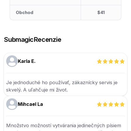
Obchod
$41
Submagic
Recenzie
Karla E.
Je jednoduché ho používať, zákaznícky servis je
skvelý. A uľahčuje mi život.
Mihcael La
Množstvo možností vytvárania jedinečných písiem