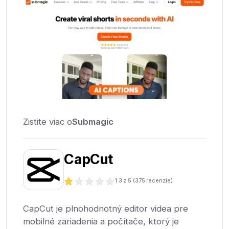
Zistite viac o
Submagic
CapCut
1.3
z 5 (
375
recenzie)
CapCut je plnohodnotný editor videa pre
mobilné zariadenia a počítače, ktorý je