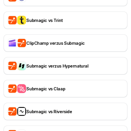
Submagic vs Trint
ClipChamp verzus Submagic
Submagic verzus Hypernatural
Submagic vs Claap
Submagic vs Riverside