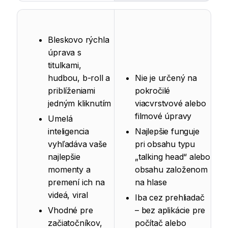
Bleskovo rýchla
úprava s
titulkami,
hudbou, b-roll a
Nie je určený na
priblíženiami
pokročilé
jedným kliknutím
viacvrstvové alebo
filmové úpravy
Umelá
inteligencia
Najlepšie funguje
vyhľadáva vaše
pri obsahu typu
najlepšie
„talking head“ alebo
momenty a
obsahu založenom
premení ich na
na hlase
videá, viral
Iba cez prehliadač
Vhodné pre
– bez aplikácie pre
začiatočníkov,
počítač alebo