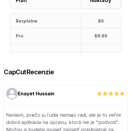
Plán
Náklady
Bezplatne
$0
Pro
$9.99
CapCut
Recenzie
Enayet Hussain
Neviem, prečo ju ľudia nemajú radi, ale je to veľmi
dobrá aplikácia na úpravu, ktorá nie je "podvod".
Možno si budete musieť zaplatiť predplatné za