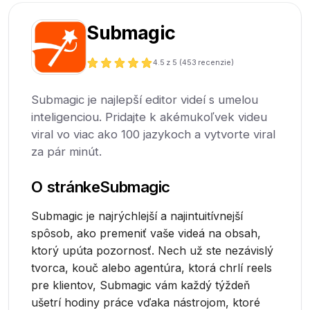
Submagic
4.5
z 5 (
453
recenzie)
Submagic je najlepší editor videí s umelou
inteligenciou. Pridajte k akémukoľvek videu
viral vo viac ako 100 jazykoch a vytvorte viral
za pár minút.
O stránke
Submagic
Submagic je najrýchlejší a najintuitívnejší
spôsob, ako premeniť vaše videá na obsah,
ktorý upúta pozornosť. Nech už ste nezávislý
tvorca, kouč alebo agentúra, ktorá chrlí reels
pre klientov, Submagic vám každý týždeň
ušetrí hodiny práce vďaka nástrojom, ktoré