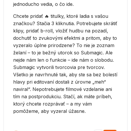
jednoducho vedia, o čo ide.
Chcete pridať 🔥 titulky, ktoré ladia s vašou
značkou? Stačia 3 kliknutia. Potrebujete skrátiť
klipy, pridať b-roll, vložiť hudbu na pozadí,
dochutiť to zvukovými efektmi a pritom, aby to
vyzeralo úplne prirodzene? To nie je zoznam
želaní – to je bežný utorok so Submagic. Ale
nejde nám len o funkcie – ide nám o slobodu.
Submagic vytvorili tvorcovia pre tvorcov.
Všetko je navrhnuté tak, aby ste sa bez bolestí
hlavy pri editovaní dostali z úrovne „meh“
naviral“. Nepotrebujete filmové vzdelanie ani
tím na postprodukciu. Stačí, ak máte príbeh,
ktorý chcete rozprávať – a my vám
pomôžeme, aby vyzeral úžasne.