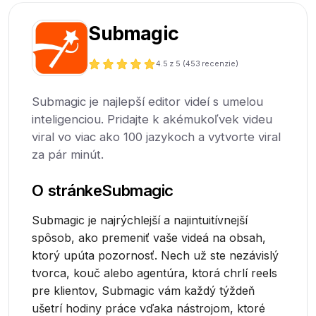
Submagic
4.5
z 5 (
453
recenzie)
Submagic je najlepší editor videí s umelou
inteligenciou. Pridajte k akémukoľvek videu
viral vo viac ako 100 jazykoch a vytvorte viral
za pár minút.
O stránke
Submagic
Submagic je najrýchlejší a najintuitívnejší
spôsob, ako premeniť vaše videá na obsah,
ktorý upúta pozornosť. Nech už ste nezávislý
tvorca, kouč alebo agentúra, ktorá chrlí reels
pre klientov, Submagic vám každý týždeň
ušetrí hodiny práce vďaka nástrojom, ktoré