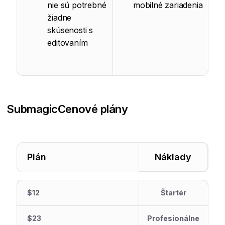
nie sú potrebné
mobilné zariadenia
žiadne
skúsenosti s
editovaním
Submagic
Cenové plány
Plán
Náklady
$12
Štartér
$23
Profesionálne