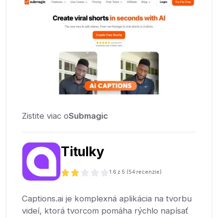
Zistite viac o
Submagic
Titulky
1.6
z 5 (
54
recenzie)
Captions.ai je komplexná aplikácia na tvorbu
videí, ktorá tvorcom pomáha rýchlo napísať