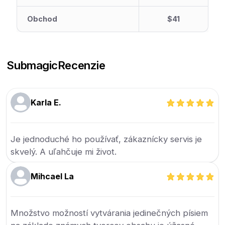
Obchod
$41
Submagic
Recenzie
Karla E.
Je jednoduché ho používať, zákaznícky servis je
skvelý. A uľahčuje mi život.
Mihcael La
Množstvo možností vytvárania jedinečných písiem