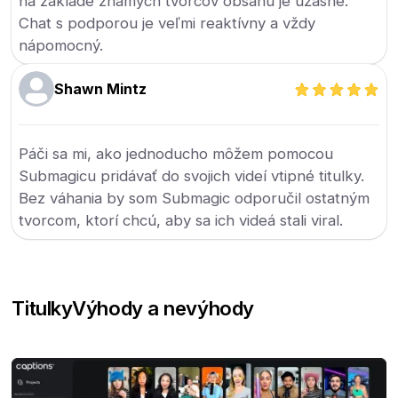
na základe známych tvorcov obsahu je úžasné.
Chat s podporou je veľmi reaktívny a vždy
nápomocný.
Shawn Mintz
Páči sa mi, ako jednoducho môžem pomocou
Submagicu pridávať do svojich videí vtipné titulky.
Bez váhania by som Submagic odporučil ostatným
tvorcom, ktorí chcú, aby sa ich videá stali viral.
Titulky
Výhody a nevýhody