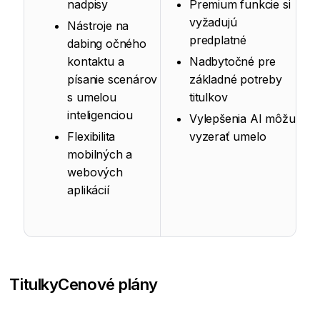
nadpisy
Premium funkcie si
vyžadujú
Nástroje na
predplatné
dabing očného
kontaktu a
Nadbytočné pre
písanie scenárov
základné potreby
s umelou
titulkov
inteligenciou
Vylepšenia AI môžu
Flexibilita
vyzerať umelo
mobilných a
webových
aplikácií
Titulky
Cenové plány