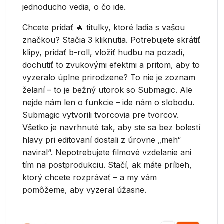
jednoducho vedia, o čo ide.
Chcete pridať 🔥 titulky, ktoré ladia s vašou
značkou? Stačia 3 kliknutia. Potrebujete skrátiť
klipy, pridať b-roll, vložiť hudbu na pozadí,
dochutiť to zvukovými efektmi a pritom, aby to
vyzeralo úplne prirodzene? To nie je zoznam
želaní – to je bežný utorok so Submagic. Ale
nejde nám len o funkcie – ide nám o slobodu.
Submagic vytvorili tvorcovia pre tvorcov.
Všetko je navrhnuté tak, aby ste sa bez bolestí
hlavy pri editovaní dostali z úrovne „meh“
naviral“. Nepotrebujete filmové vzdelanie ani
tím na postprodukciu. Stačí, ak máte príbeh,
ktorý chcete rozprávať – a my vám
pomôžeme, aby vyzeral úžasne.