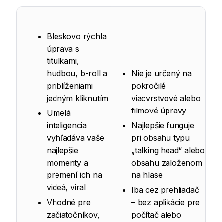
Bleskovo rýchla
úprava s
titulkami,
hudbou, b-roll a
Nie je určený na
priblíženiami
pokročilé
jedným kliknutím
viacvrstvové alebo
filmové úpravy
Umelá
inteligencia
Najlepšie funguje
vyhľadáva vaše
pri obsahu typu
najlepšie
„talking head“ alebo
momenty a
obsahu založenom
premení ich na
na hlase
videá, viral
Iba cez prehliadač
Vhodné pre
– bez aplikácie pre
začiatočníkov,
počítač alebo