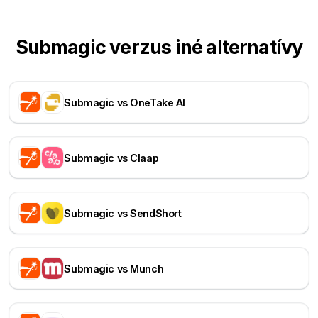
Submagic verzus iné alternatívy
Submagic vs OneTake AI
Submagic vs Claap
Submagic vs SendShort
Submagic vs Munch