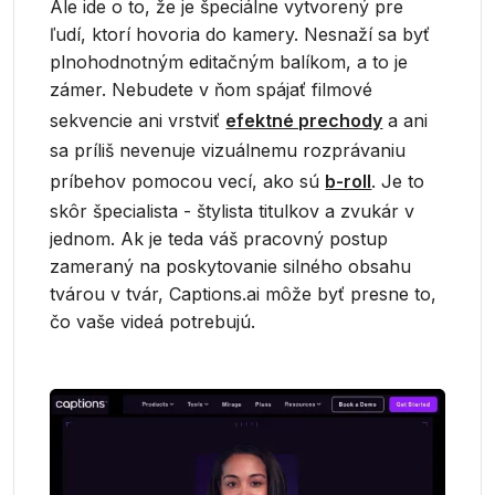
Ale ide o to, že je špeciálne vytvorený pre
ľudí, ktorí hovoria do kamery. Nesnaží sa byť
plnohodnotným editačným balíkom, a to je
zámer. Nebudete v ňom spájať filmové
sekvencie ani vrstviť
efektné prechody
a ani
sa príliš nevenuje vizuálnemu rozprávaniu
príbehov pomocou vecí, ako sú
b-roll
. Je to
skôr špecialista - štylista titulkov a zvukár v
jednom. Ak je teda váš pracovný postup
zameraný na poskytovanie silného obsahu
tvárou v tvár, Captions.ai môže byť presne to,
čo vaše videá potrebujú.