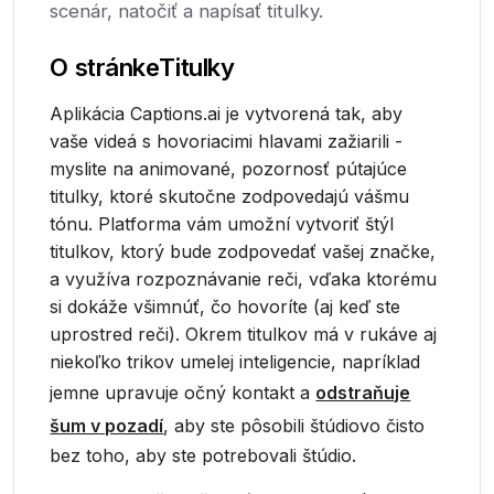
scenár, natočiť a napísať titulky.
O stránke
Titulky
Aplikácia Captions.ai je vytvorená tak, aby
vaše videá s hovoriacimi hlavami zažiarili -
myslite na animované, pozornosť pútajúce
titulky, ktoré skutočne zodpovedajú vášmu
tónu. Platforma vám umožní vytvoriť štýl
titulkov, ktorý bude zodpovedať vašej značke,
a využíva rozpoznávanie reči, vďaka ktorému
si dokáže všimnúť, čo hovoríte (aj keď ste
uprostred reči). Okrem titulkov má v rukáve aj
niekoľko trikov umelej inteligencie, napríklad
jemne upravuje očný kontakt a
odstraňuje
šum v pozadí
, aby ste pôsobili štúdiovo čisto
bez toho, aby ste potrebovali štúdio.