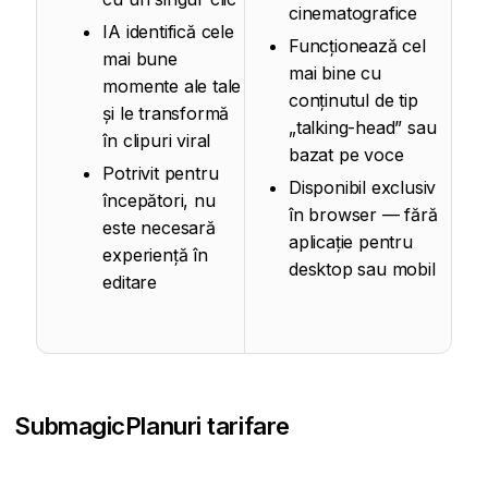
cinematografice
IA identifică cele
Funcționează cel
mai bune
mai bine cu
momente ale tale
conținutul de tip
și le transformă
„talking-head” sau
în clipuri viral
bazat pe voce
Potrivit pentru
Disponibil exclusiv
începători, nu
în browser — fără
este necesară
aplicație pentru
experiență în
desktop sau mobil
editare
Submagic
Planuri tarifare