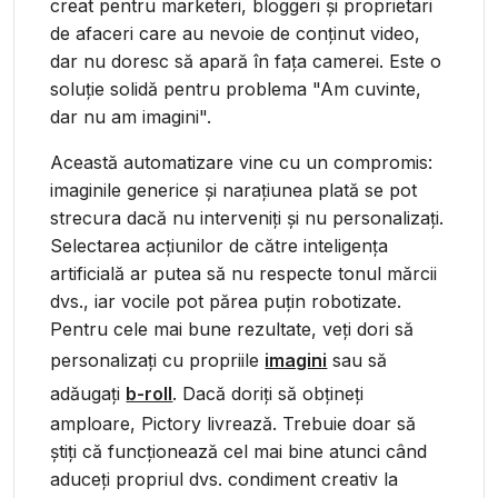
creat pentru marketeri, bloggeri și proprietari
de afaceri care au nevoie de conținut video,
dar nu doresc să apară în fața camerei. Este o
soluție solidă pentru problema "Am cuvinte,
dar nu am imagini".
Această automatizare vine cu un compromis:
imaginile generice și narațiunea plată se pot
strecura dacă nu interveniți și nu personalizați.
Selectarea acțiunilor de către inteligența
artificială ar putea să nu respecte tonul mărcii
dvs., iar vocile pot părea puțin robotizate.
Pentru cele mai bune rezultate, veți dori să
personalizați cu propriile
imagini
sau să
adăugați
b-roll
. Dacă doriți să obțineți
amploare, Pictory livrează. Trebuie doar să
știți că funcționează cel mai bine atunci când
aduceți propriul dvs. condiment creativ la