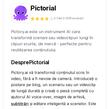
Pictorial
3.7
din 5 (
378
recenzii)
Pictory.ai este un instrument AI care
transformă scenarii sau videoclipuri lungi în
clipuri scurte, de marcă - perfecte pentru
reutilizarea conținutului.
Despre
Pictorial
Pictory.ai vă transformă conținutul scris în
video, fără a fi nevoie de cameră. Introduceți o
postare pe blog, un scenariu sau un videoclip
de lungă durată și creați o piesă completă cu
ajutorul AI voice-over, imagini de arhivă,
subtitrări
și editare inteligentă a scenelor. Este