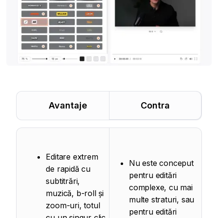
Avantaje
Contra
Editare extrem
Nu este conceput
de rapidă cu
pentru editări
subtitrări,
complexe, cu mai
muzică, b-roll și
multe straturi, sau
zoom-uri, totul
pentru editări
cu un singur clic