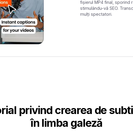
fișierul MP4 final, sporind 
stimulându-vă SEO. Transcr
mulți spectatori.
rial privind crearea de subti
în limba galeză