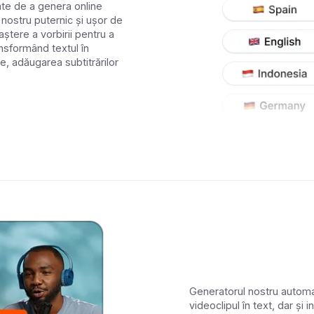
te de a genera online
l nostru puternic și ușor de
aștere a vorbirii pentru a
ansformând textul în
ne, adăugarea subtitrărilor
Generatorul nostru automa
videoclipul în text, dar și 