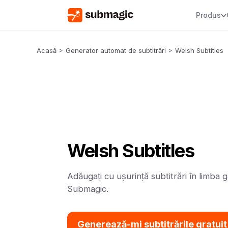
Produs
Acasă
>
Generator automat de subtitrări
>
Welsh Subtitles
Welsh Subtitles
Adăugați cu ușurință subtitrări în limba 
Submagic.
Generează-mi subtitrările gratuit