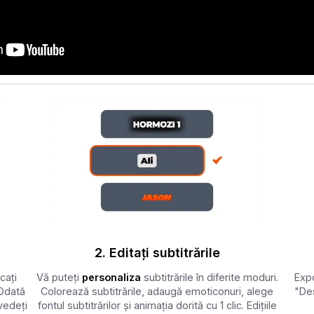
2. Editați subtitrările
rcați
Vă puteți
personaliza
subtitrările în diferite moduri.
Expo
 Odată
Colorează subtitrările, adaugă emoticonuri, alege
"Des
 vedeți
fontul subtitrărilor și animația dorită cu 1 clic. Edițiile