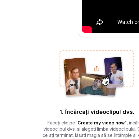
1. Încărcați videoclipul dvs.
Faceți clic pe
"Create my video now
", încă
videoclipul dvs. și alegeți limba videoclipului.
ce ați terminat, lăsați magia să se întâmple și