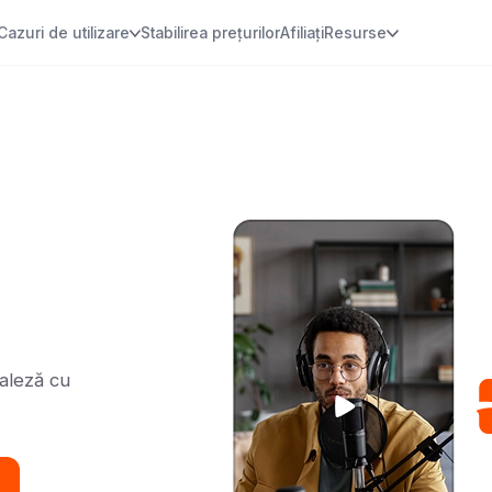
Cazuri de utilizare
Stabilirea prețurilor
Afiliați
Resurse
galeză cu