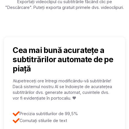
Exportați videoclipul cu subtitrările făcând clic pe
"Descărcare". Puteți exporta gratuit primele dvs. videoclipuri.
Cea mai bună acuratețe a
subtitrărilor automate de pe
piață
‍Nu
petreceți ore întregi modificându-vă subtitrările!
Dacă sistemul nostru AI se îndoiește de acuratețea
subtitrărilor dvs. generate automat, cuvintele dvs.
vor fi evidențiate în portocaliu. 🧡
Precizia subtitlurilor de 99,5%
Comutați stilurile de text