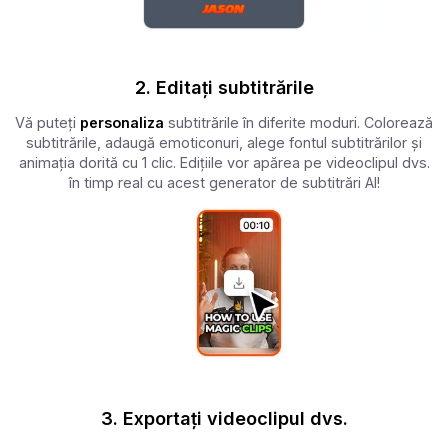
2. Editați subtitrările
Vă puteți
personaliza
subtitrările în diferite moduri. Colorează
subtitrările, adaugă emoticonuri, alege fontul subtitrărilor și
animația dorită cu 1 clic. Edițiile vor apărea pe videoclipul dvs.
în timp real cu acest generator de subtitrări AI!
3. Exportați videoclipul dvs.