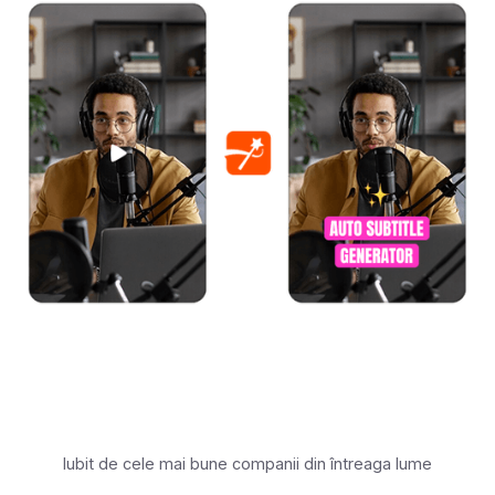
Iubit de cele mai bune companii din întreaga lume