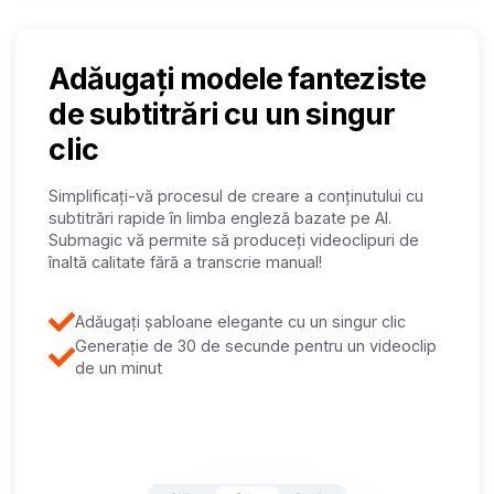
Adăugați modele fanteziste
de subtitrări cu un singur
clic
Simplificați-vă procesul de creare a conținutului cu
subtitrări rapide în limba engleză bazate pe AI.
Submagic vă permite să produceți videoclipuri de
înaltă calitate fără a transcrie manual!
Adăugați șabloane elegante cu un singur clic
Generație de 30 de secunde pentru un videoclip
de un minut