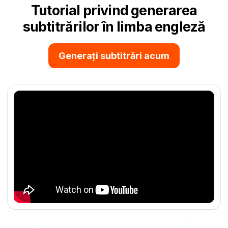
Tutorial privind generarea
subtitrărilor în limba engleză
Generați subtitrări acum