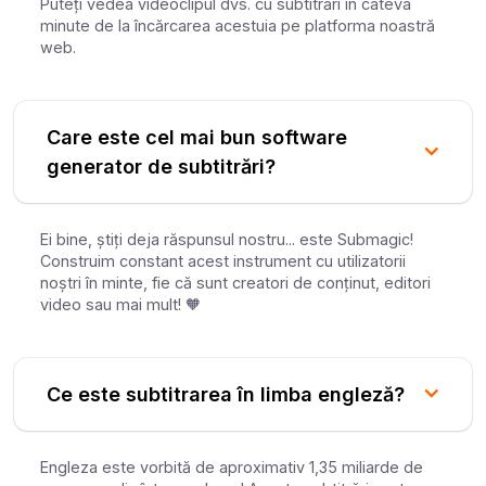
Puteți vedea videoclipul dvs. cu subtitrări în câteva
minute de la încărcarea acestuia pe platforma noastră
web.
Care este cel mai bun software
generator de subtitrări?
Ei bine, știți deja răspunsul nostru... este Submagic!
Construim constant acest instrument cu utilizatorii
noștri în minte, fie că sunt creatori de conținut, editori
video sau mai mult! 🧡
Ce este subtitrarea în limba engleză?
Engleza este vorbită de aproximativ 1,35 miliarde de