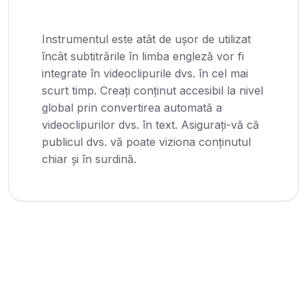
Instrumentul este atât de ușor de utilizat
încât subtitrările în limba engleză vor fi
integrate în videoclipurile dvs. în cel mai
scurt timp. Creați conținut accesibil la nivel
global prin convertirea automată a
videoclipurilor dvs. în text. Asigurați-vă că
publicul dvs. vă poate viziona conținutul
chiar și în surdină.