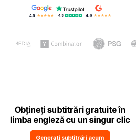
Obțineți subtitrări gratuite în
limba engleză cu un singur clic
Generați subtitrări acum