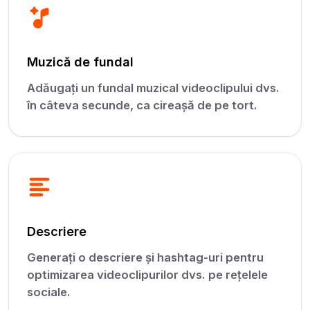
Muzică de fundal
Adăugați un fundal muzical videoclipului dvs.
în câteva secunde, ca cireașă de pe tort.
Descriere
Generați o descriere și hashtag-uri pentru
optimizarea videoclipurilor dvs. pe rețelele
sociale.