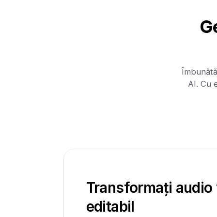
Ge
Îmbunătăț
AI. Cu e
Transformați audio 
editabil