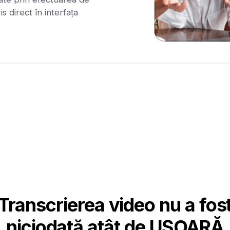
is direct în interfața
Transcrierea video nu a fos
niciodată atât de UȘOARĂ