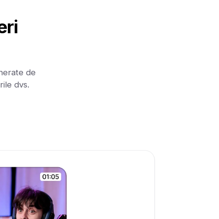
eri
enerate de
rile dvs.