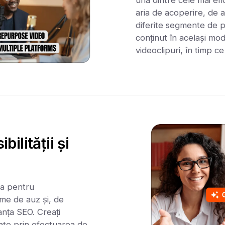
aria de acoperire, de a
diferite segmente de 
conținut în același mod
videoclipuri, în timp ce 
ilității și
ea pentru
eme de auz și, de
nța SEO. Creați
itate prin efectuarea de