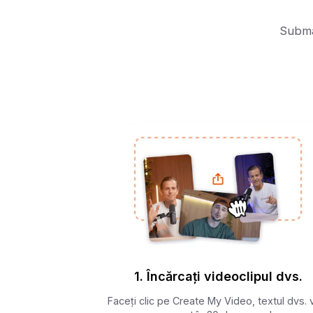
Submag
1. Încărcați videoclipul dvs.
Faceți clic pe Create My Video, textul dvs. v