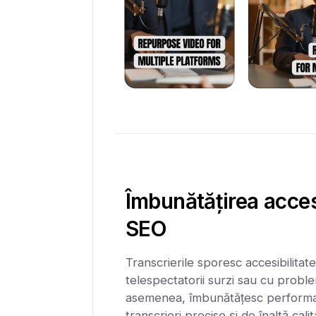
Îmbunătățirea accesib
SEO
Transcrierile sporesc accesibilitat
telespectatorii surzi sau cu probl
asemenea, îmbunătățesc performa
transcrieri precise și de înaltă cal