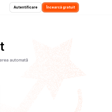
Autentificare
Încearcă gratuit
t
rierea automată