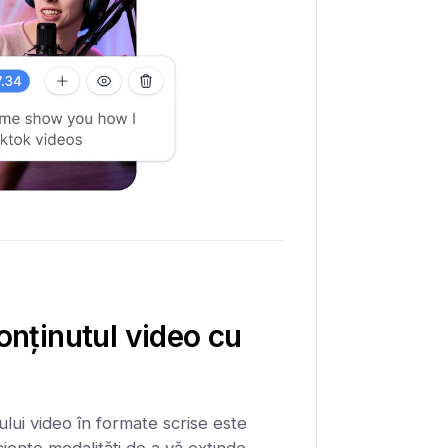
onținutul video cu
ului video în formate scrise este
ciente modalități de a vă extinde