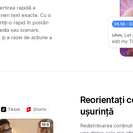
ertirea rapidă a
crieri text exacte. Cu o
iți-o rapid în postări
edia sau scenarii.
i și a razei de acțiune a
Reorientați c
ușurință
Redistribuirea conținut
una dintre cele mai efi