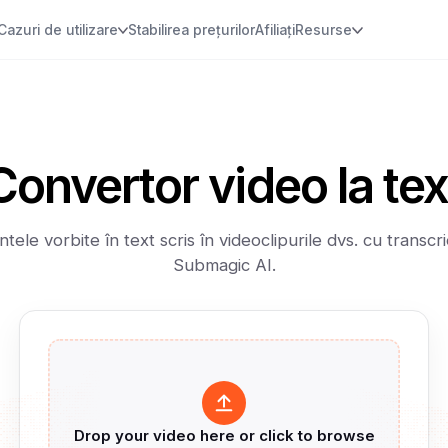
Cazuri de utilizare
Stabilirea prețurilor
Afiliați
Resurse
Convertor video la tex
ntele vorbite în text scris în videoclipurile dvs. cu transc
Submagic AI.