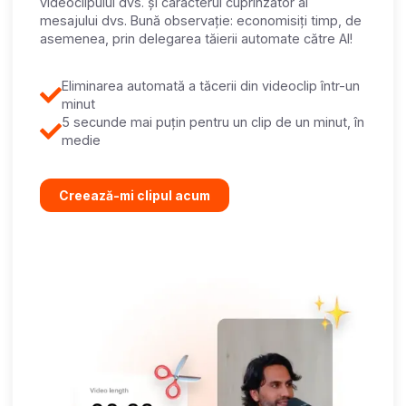
videoclipului dvs. și caracterul cuprinzător al
mesajului dvs. Bună observație: economisiți timp, de
asemenea, prin delegarea tăierii automate către AI!
Eliminarea automată a tăcerii din videoclip într-un
minut
5 secunde mai puțin pentru un clip de un minut, în
medie
Creează-mi clipul acum