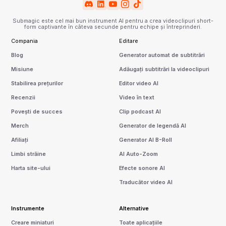
Submagic este cel mai bun instrument AI pentru a crea videoclipuri short-
form captivante în câteva secunde pentru echipe și întreprinderi.
Compania
Editare
Blog
Generator automat de subtitrări
Misiune
Adăugați subtitrări la videoclipuri
Stabilirea prețurilor
Editor video AI
Recenzii
Video în text
Povești de succes
Clip podcast AI
Merch
Generator de legendă AI
Afiliați
Generator AI B-Roll
Limbi străine
AI Auto-Zoom
Harta site-ului
Efecte sonore AI
Traducător video AI
Instrumente
Alternative
Creare miniaturi
Toate aplicațiile