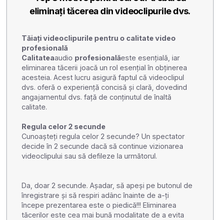
eliminați tăcerea din videoclipurile dvs.
Tăiați videoclipurile pentru o calitate video
profesională
‍Calitatea
audio
profesională
este esențială, iar
eliminarea tăcerii joacă un rol esențial în obținerea
acesteia. Acest lucru asigură faptul că videoclipul
dvs. oferă o experiență concisă și clară, dovedind
angajamentul dvs. față de conținutul de înaltă
calitate.
Regula celor 2 secunde
Cunoașteți regula celor 2 secunde? Un spectator
decide în 2 secunde dacă să continue vizionarea
videoclipului sau să defileze la următorul.
Da, doar 2 secunde. Așadar, să apeși pe butonul de
înregistrare și să respiri adânc înainte de a-ți
începe prezentarea este o piedică!!! Eliminarea
tăcerilor este cea mai bună modalitate de a evita