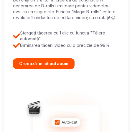
generarea de B-rolls uimitoare pentru videoclipul
dvs. cu un singur clic. Funcția "Magic B-rolls" este o
revoluție în industria de editare video; nu o ratați! 😉
Ștergeți tăcerea cu 1 clic cu funcția "Tăiere
automată"
Eliminarea tăcerii video cu o precizie de 99%
Creează-mi clipul acum