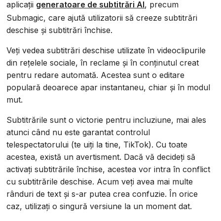
aplicații
generatoare de subtitrări AI
, precum
Submagic, care ajută utilizatorii să creeze subtitrări
deschise și subtitrări închise.
Veți vedea subtitrări deschise utilizate în videoclipurile
din rețelele sociale, în reclame și în conținutul creat
pentru redare automată. Acestea sunt o editare
populară deoarece apar instantaneu, chiar și în modul
mut.
Subtitrările sunt o victorie pentru incluziune, mai ales
atunci când nu este garantat controlul
telespectatorului (te uiți la tine, TikTok). Cu toate
acestea, există un avertisment. Dacă vă decideți să
activați subtitrările închise, acestea vor intra în conflict
cu subtitrările deschise. Acum veți avea mai multe
rânduri de text și s-ar putea crea confuzie. În orice
caz, utilizați o singură versiune la un moment dat.