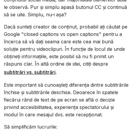
le observă. Pur și simplu apasă butonul CC și continuă
să se uite. Simplu, nu-i așa?
Dacă sunteți creator de conținut, probabil ați căutat pe
Google "closed captions vs open captions" pentru a
încerca să vă dați seama care este cea mai bună
soluție pentru videoclipuri. În funcție de locul de unde
obțineți informațiile, este posibil să nu fi primit un
răspuns clar. În altă ordine de idei, citiți despre
subtitrări vs. subtitrări
.
Este important să cunoașteți diferența dintre subtitrările
închise și subtitrările deschise. Deoarece în spatele
fiecărui rând de text de pe ecran se află o decizie
privind accesibilitatea, experiența spectatorului și
modul în care mesajul dvs. este recepționat.
Să simplificăm lucrurile: