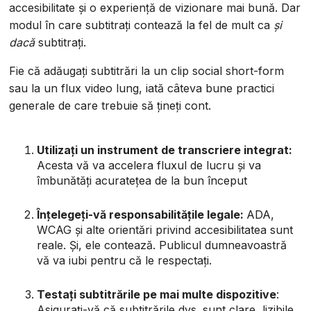
accesibilitate și o experiență de vizionare mai bună. Dar
modul în care subtitrați contează la fel de mult ca
și
dacă
subtitrați.
Fie că adăugați subtitrări la un clip social short-form
sau la un flux video lung, iată câteva bune practici
generale de care trebuie să țineți cont.
Utilizați un instrument de transcriere integrat:
Acesta vă va accelera fluxul de lucru și va
îmbunătăți acuratețea de la bun început
Înțelegeți-vă responsabilitățile legale:
ADA,
WCAG și alte orientări privind accesibilitatea sunt
reale. Și, ele contează. Publicul dumneavoastră
vă va iubi pentru că le respectați.
Testați subtitrările pe mai multe dispozitive
:
Asigurați-vă că subtitrările dvs. sunt clare, lizibile