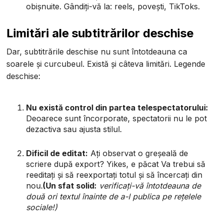
obișnuite. Gândiți-vă la: reels, povești, TikToks.
Limitări ale subtitrărilor deschise
Dar, subtitrările deschise nu sunt întotdeauna ca
soarele și curcubeul. Există și câteva limitări. Legende
deschise:
Nu există control din partea telespectatorului:
Deoarece sunt încorporate, spectatorii nu le pot
dezactiva sau ajusta stilul.
Dificil de editat:
Ați observat o greșeală de
scriere după export? Yikes, e păcat Va trebui să
reeditați și să reexportați totul și să încercați din
nou.
(Un sfat solid:
verificați-vă întotdeauna de
două ori textul înainte de a-l publica pe rețelele
sociale!)