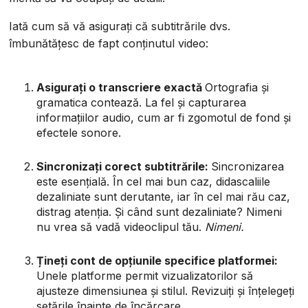
Iată cum să vă asigurați că subtitrările dvs.
îmbunătățesc de fapt conținutul video:
Asigurați o transcriere exactă
Ortografia și
gramatica contează. La fel și capturarea
informațiilor audio, cum ar fi zgomotul de fond și
efectele sonore.
Sincronizați corect subtitrările:
Sincronizarea
este esențială. În cel mai bun caz, didascaliile
dezaliniate sunt derutante, iar în cel mai rău caz,
distrag atenția. Și când sunt dezaliniate? Nimeni
nu vrea să vadă videoclipul tău.
Nimeni.
Țineți cont de opțiunile specifice platformei:
Unele platforme permit vizualizatorilor să
ajusteze dimensiunea și stilul. Revizuiți și înțelegeți
setările înainte de încărcare.