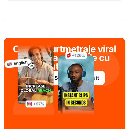
Creați scurtmetraje viral
în câteva secunde cu
ajutorul AI
Încercați Submagic gratuit