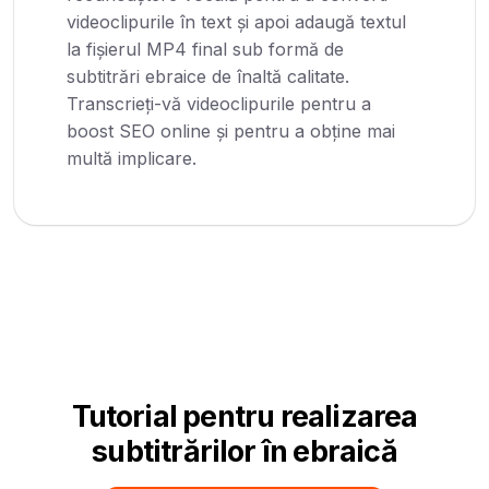
videoclipurile în text și apoi adaugă textul
la fișierul MP4 final sub formă de
subtitrări ebraice de înaltă calitate.
Transcrieți-vă videoclipurile pentru a
boost SEO online și pentru a obține mai
multă implicare.
Tutorial pentru realizarea
subtitrărilor în ebraică