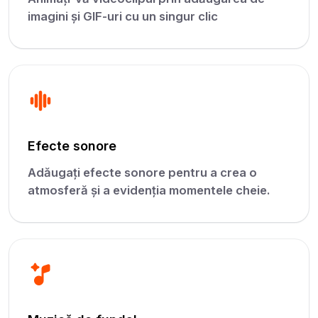
imagini și GIF-uri cu un singur clic
Efecte sonore
Adăugați efecte sonore pentru a crea o
atmosferă și a evidenția momentele cheie.