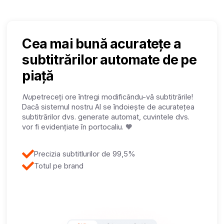
Cea mai bună acuratețe a
subtitrărilor automate de pe
piață
‍Nu
petreceți ore întregi modificându-vă subtitrările!
Dacă sistemul nostru AI se îndoiește de acuratețea
subtitrărilor dvs. generate automat, cuvintele dvs.
vor fi evidențiate în portocaliu. 🧡
Precizia subtitlurilor de 99,5%
Totul pe brand