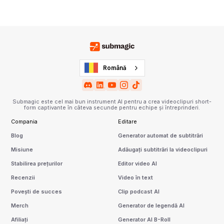
Română
Submagic este cel mai bun instrument AI pentru a crea videoclipuri short-
form captivante în câteva secunde pentru echipe și întreprinderi.
Compania
Editare
Blog
Generator automat de subtitrări
Misiune
Adăugați subtitrări la videoclipuri
Stabilirea prețurilor
Editor video AI
Recenzii
Video în text
Povești de succes
Clip podcast AI
Merch
Generator de legendă AI
Afiliați
Generator AI B-Roll