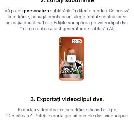
2. Editați subtitrările
Vă puteți
personaliza
subtitrările în diferite moduri. Colorează
subtitrările, adaugă emoticonuri, alege fontul subtitrărilor și
animația dorită cu 1 clic. Edițiile vor apărea pe videoclipul dvs.
în timp real cu acest generator de subtitrări AI!
3. Exportați videoclipul dvs.
Exportați videoclipul cu subtitrările făcând clic pe
"Descărcare". Puteți exporta gratuit primele dvs. videoclipuri.