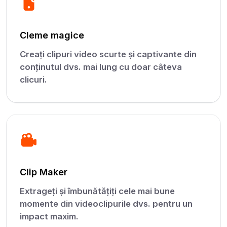
Cleme magice
Creați clipuri video scurte și captivante din
conținutul dvs. mai lung cu doar câteva
clicuri.
Clip Maker
Extrageți și îmbunătățiți cele mai bune
momente din videoclipurile dvs. pentru un
impact maxim.