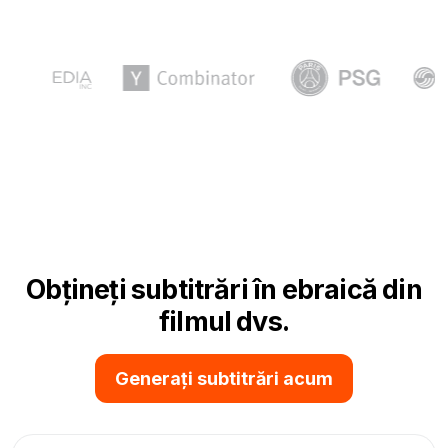
Obțineți subtitrări în ebraică din
filmul dvs.
Generați subtitrări acum