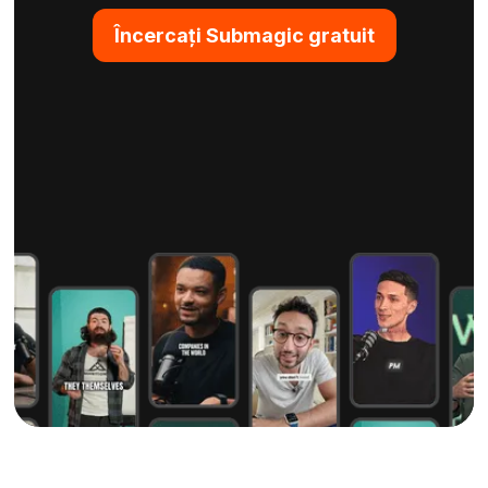
Încercați Submagic gratuit