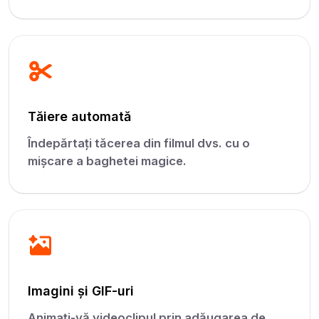
Tăiere automată
Îndepărtați tăcerea din filmul dvs. cu o
mișcare a baghetei magice.
Imagini și GIF-uri
Animați-vă videoclipul prin adăugarea de