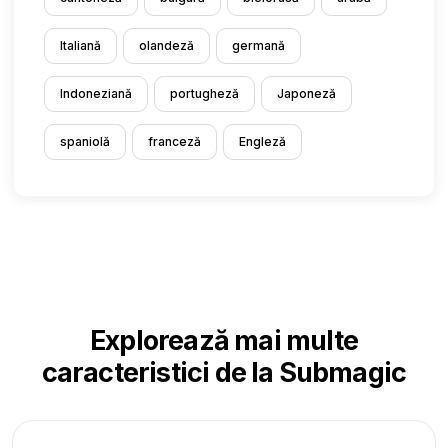
Italiană
olandeză
germană
Indoneziană
portugheză
Japoneză
spaniolă
franceză
Engleză
Explorează mai multe
caracteristici de la Submagic