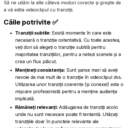
Să ne uităm la alte câteva moduri corecte și greșite de
a vă edita videoclipul cu tranziții.
Căile potrivite ✅
Tranziții subtile
: Există momente în care este
necesară o tranziție ostentativă. Cu toate acestea,
veți dori să alegeți o tranziție subtilă pentru
majoritatea tranzițiilor, pentru a netezi scenele și a
crea un flux plăcut.
Mențineți consistența:
Sunt șanse mari să aveți
nevoie de mai mult de o tranziție în videoclipul dvs.
Utilizarea unor tranziții coerente (și conexe!) este o
mișcare profesionistă pentru a menține audiența
implicată.
Rămâneți relevanți:
Adăugarea de tranziții acolo
unde nu sunt necesare poate fi tentantă. Utilizați
tranzițiile doar în punctele relevante ale