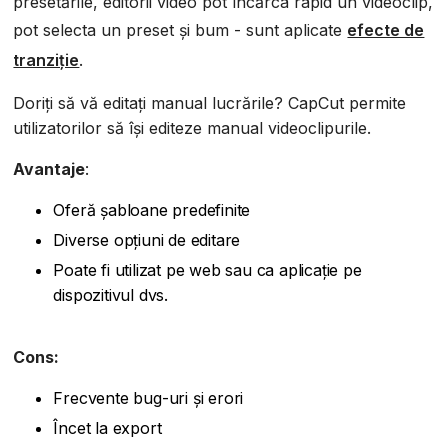
presetările, editorii video pot încărca rapid un videoclip,
pot selecta un preset și bum - sunt aplicate
efecte de
tranziție
.
Doriți să vă editați manual lucrările? CapCut permite
utilizatorilor să își editeze manual videoclipurile.
Avantaje
:
Oferă șabloane predefinite
Diverse opțiuni de editare
Poate fi utilizat pe web sau ca aplicație pe
dispozitivul dvs.
Cons:
Frecvente bug-uri și erori
Încet la export