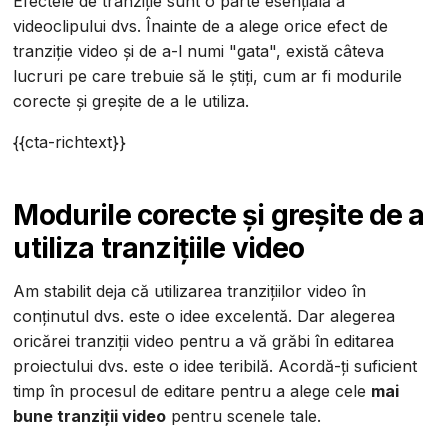
Efectele de tranziție sunt o parte esențială a
videoclipului dvs. Înainte de a alege orice efect de
tranziție video și de a-l numi "gata", există câteva
lucruri pe care trebuie să le știți, cum ar fi modurile
corecte și greșite de a le utiliza.
{{cta-richtext}}
Modurile corecte și greșite de a
utiliza tranzițiile video
Am stabilit deja că utilizarea tranzițiilor video în
conținutul dvs. este o idee excelentă. Dar alegerea
oricărei tranziții video pentru a vă grăbi în editarea
proiectului dvs. este o idee teribilă. Acordă-ți suficient
timp în procesul de editare pentru a alege cele
mai
bune tranziții video
pentru scenele tale.