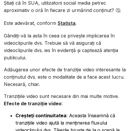
Știați că în SUA, utilizatorii social media petrec
aproximativ o oră în fiecare zi urmărind conținut? 🤔
Este adevărat, conform
Statista
.
Gândiți-vă la asta în ceea ce privește implicarea în
videoclipurile dvs. Trebuie să vă asigurați că
videoclipurile dvs. ies în evidență și captează atenția
publicului.
Adăugarea unor efecte de tranziție video interesante la
conținutul dvs. este o modalitate de a face acest lucru.
Necesară, chiar.
Tranzițiile video sunt necesare din mai multe motive.
Efecte de tranziție video
:
Creșteți continuitatea
: Aceasta înseamnă că
tranzițiile video ajută la menținerea fluxului
videoclipului dvs. Tăierile bruște de la o scenă la