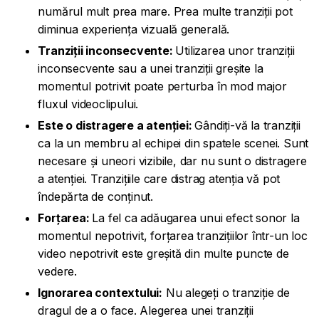
numărul mult prea mare. Prea multe tranziții pot
diminua experiența vizuală generală.
Tranziții inconsecvente:
Utilizarea unor tranziții
inconsecvente sau a unei tranziții greșite la
momentul potrivit poate perturba în mod major
fluxul videoclipului.
Este o distragere a atenției:
Gândiți-vă la tranziții
ca la un membru al echipei din spatele scenei. Sunt
necesare și uneori vizibile, dar nu sunt o distragere
a atenției. Tranzițiile care distrag atenția vă pot
îndepărta de conținut.
Forțarea:
La fel ca adăugarea unui efect sonor la
momentul nepotrivit, forțarea tranzițiilor într-un loc
video nepotrivit este greșită din multe puncte de
vedere.
Ignorarea contextului:
Nu alegeți o tranziție de
dragul de a o face. Alegerea unei tranziții