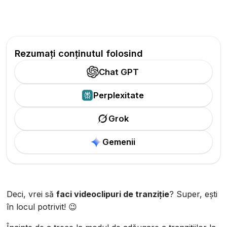
Rezumați conținutul folosind
Chat GPT
Perplexitate
Grok
Gemenii
Deci, vrei să
faci videoclipuri de tranziție
? Super, ești
în locul potrivit! 😉