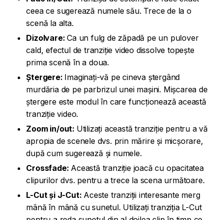
ceea ce sugerează numele său. Trece de la o
scenă la alta.
Dizolvare:
Ca un fulg de zăpadă pe un pulover
cald, efectul de tranziție video dissolve topește
prima scenă în a doua.
Ștergere:
Imaginați-vă pe cineva ștergând
murdăria de pe parbrizul unei mașini. Mișcarea de
ștergere este modul în care funcționează această
tranziție video.
Zoom in/out:
Utilizați această tranziție pentru a vă
apropia de scenele dvs. prin mărire și micșorare,
după cum sugerează și numele.
Crossfade:
Această tranziție joacă cu opacitatea
clipurilor dvs. pentru a trece la scena următoare.
L-Cut și J-Cut:
Aceste tranziții interesante merg
mână în mână cu sunetul. Utilizați tranziția L-Cut
pentru a reda sunetul din al doilea clip în timp ce