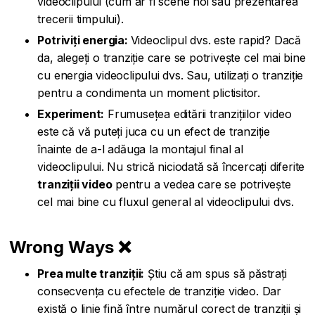
videoclipului (cum ar fi scene noi sau prezentarea
trecerii timpului).
Potriviți energia:
Videoclipul dvs. este rapid? Dacă
da, alegeți o tranziție care se potrivește cel mai bine
cu energia videoclipului dvs. Sau, utilizați o tranziție
pentru a condimenta un moment plictisitor.
Experiment:
Frumusețea editării tranzițiilor video
este că vă puteți juca cu un efect de tranziție
înainte de a-l adăuga la montajul final al
videoclipului. Nu strică niciodată să încercați diferite
tranziții video
pentru a vedea care se potrivește
cel mai bine cu fluxul general al videoclipului dvs.
Wrong Ways ❌
Prea multe tranziții:
Știu că am spus să păstrați
consecvența cu efectele de tranziție video. Dar
există o linie fină între numărul corect de tranziții și