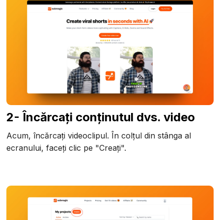
2- Încărcați conținutul dvs. video
Acum, încărcați videoclipul. În colțul din stânga al
ecranului, faceți clic pe "Creați".