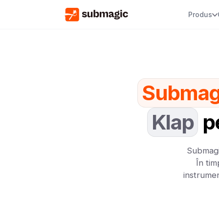
Produs
Submag
Klap
pe
Submagic
În ti
instrumen