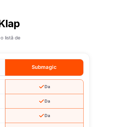
Klap
o listă de
Submagic
Da
Da
Da