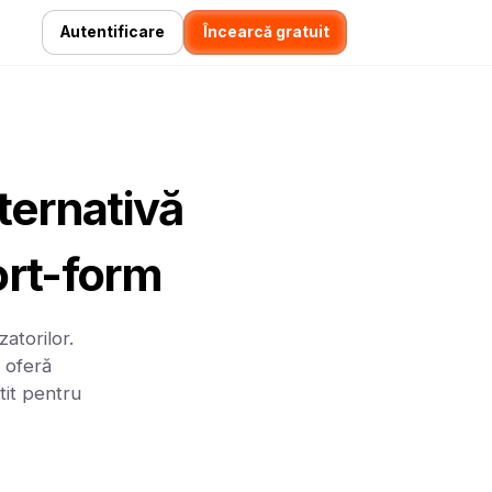
Autentificare
Încearcă gratuit
ternativă
ort-form
atorilor.
 oferă
tit pentru