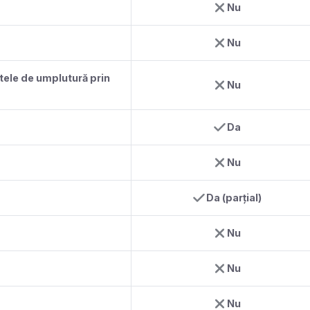
Nu
Nu
ntele de umplutură prin
Nu
Da
Nu
Da (parțial)
Nu
Nu
Nu