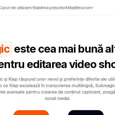
Cazuri de utilizare
Stabilirea prețurilor
Afiliați
Resurse
ic
este cea mai bună al
ntru editarea video sh
 și Klap răspund unor nevoi și preferințe diferite ale utiliz
mp ce Klap excelează în transcrierea multilingvă, Submagic
te avansate pentru crearea de conținut captivant, pregă
social media.