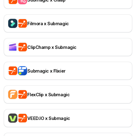
Filmora x Submagic
ClipChamp x Submagic
Submagic x Flixier
FlexClip x Submagic
VEED.IO x Submagic