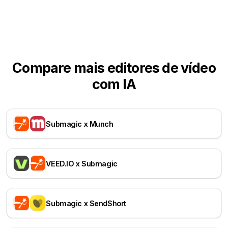
Compare mais editores de vídeo
com IA
Submagic x Munch
VEED.IO x Submagic
Submagic x SendShort