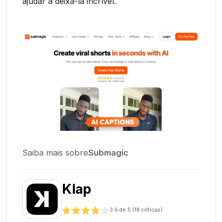
ajudar a deixá-la incrível.
Saiba mais sobre
Submagic
Klap
3.6
de 5 (
18
críticas)