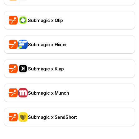
Submagic x Qlip
Submagic x Flixier
Submagic x Klap
Submagic x Munch
Submagic x SendShort