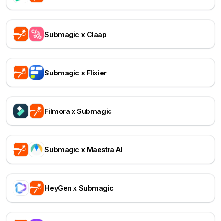
Submagic x Claap
Submagic x Flixier
Filmora x Submagic
Submagic x Maestra AI
HeyGen x Submagic