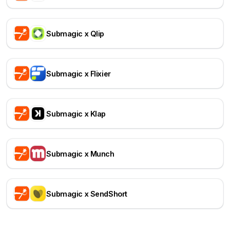
Submagic x Qlip
Submagic x Flixier
Submagic x Klap
Submagic x Munch
Submagic x SendShort