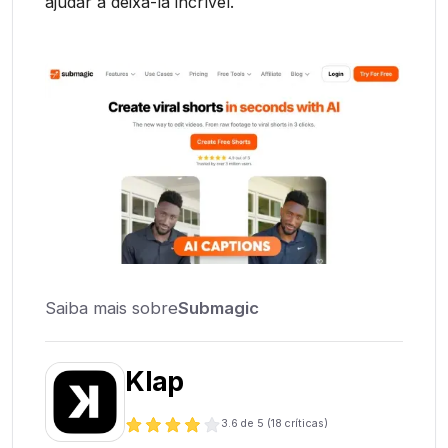
ajudar a deixá-la incrível.
Saiba mais sobre
Submagic
Klap
3.6
de 5 (
18
críticas)