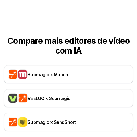
Compare mais editores de vídeo
com IA
Submagic x Munch
VEED.IO x Submagic
Submagic x SendShort