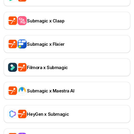
Submagic x Claap
Submagic x Flixier
Filmora x Submagic
Submagic x Maestra AI
HeyGen x Submagic