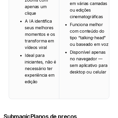
zooms com
em várias camadas
apenas um
ou edições
clique
cinematográficas
A IA identifica
Funciona melhor
seus melhores
com conteúdo do
momentos e os
tipo “talking-head”
transforma em
ou baseado em voz
vídeos viral
Disponível apenas
Ideal para
no navegador —
iniciantes, não é
sem aplicativo para
necessário ter
desktop ou celular
experiência em
edição
Submagic
Planos de preços