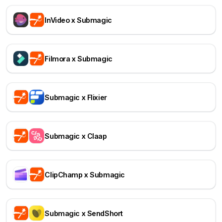
InVideo x Submagic
Filmora x Submagic
Submagic x Flixier
Submagic x Claap
ClipChamp x Submagic
Submagic x SendShort