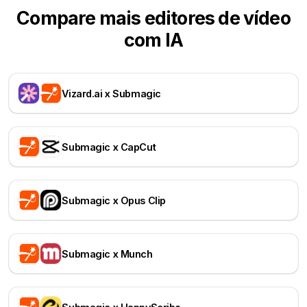
Compare mais editores de vídeo
com IA
Vizard.ai x Submagic
Submagic x CapCut
Submagic x Opus Clip
Submagic x Munch