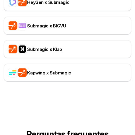
HeyGen x Submagic
Submagic x BIGVU
Submagic x Klap
Kapwing x Submagic
Perguntas frequentes