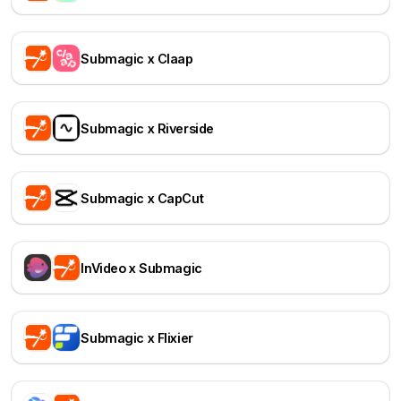
Submagic x Claap
Submagic x Riverside
Submagic x CapCut
InVideo x Submagic
Submagic x Flixier