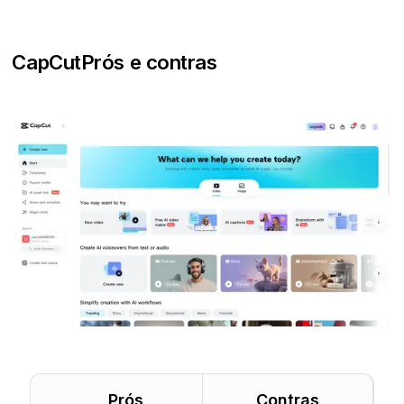
CapCut
Prós e contras
Prós
Contras