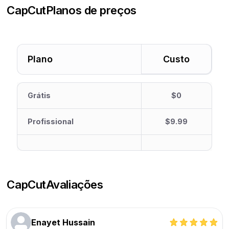
CapCut
Planos de preços
Plano
Custo
Grátis
$0
Profissional
$9.99
CapCut
Avaliações
Enayet Hussain