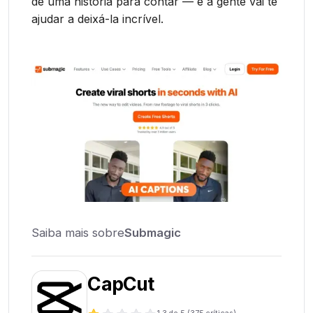
de uma história para contar — e a gente vai te
ajudar a deixá-la incrível.
Saiba mais sobre
Submagic
CapCut