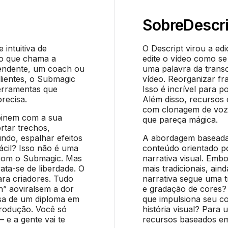
Sobre
Descr
intuitiva de
O Descript virou a ed
do que chama a
edite o vídeo como se 
pendente, um coach ou
uma palavra da trans
lientes, o Submagic
vídeo. Reorganizar fr
erramentas que
Isso é incrível para 
recisa.
Além disso, recursos
com clonagem de voz 
binem com a sua
que pareça mágica.
rtar trechos,
undo, espalhar efeitos
A abordagem baseada 
ácil? Isso não é uma
conteúdo orientado po
a com o Submagic. Mas
narrativa visual. Emb
ata-se de liberdade. O
mais tradicionais, ai
ara criadores. Tudo
narrativa segue uma t
h” aoviralsem a dor
e gradação de cores? 
isa de um diploma em
que impulsiona seu co
rodução. Você só
história visual? Para
 e a gente vai te
recursos baseados em