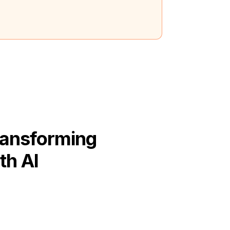
ransforming
th AI