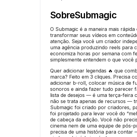
Sobre
Submagic
O Submagic é a maneira mais rápida e 
transformar seus vídeos em conteú
atenção. Seja você um criador inde
uma agência produzindo reels para c
economiza horas por semana com f
simplesmente entendem o que você p
Quer adicionar legendas 🔥 que com
marca? Feito em 3 cliques. Precisa co
adicionar b-roll, colocar música de f
sonoros e ainda fazer tudo parecer f
lista de desejos — é uma terça-feir
não se trata apenas de recursos — tr
Submagic foi criado por criadores, p
foi projetado para levar você do “me
de cabeça da edição. Você não prec
cinema nem de uma equipe de pós-p
precisa de uma história para contar —