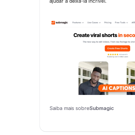
ajudar a deixá-la incrível.
Saiba mais sobre
Submagic