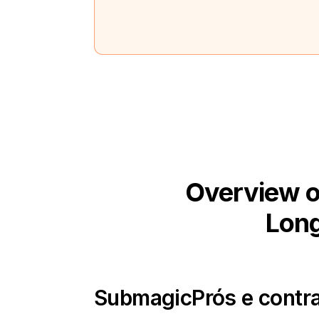
Overview o
Long
Submagic
Prós e contr