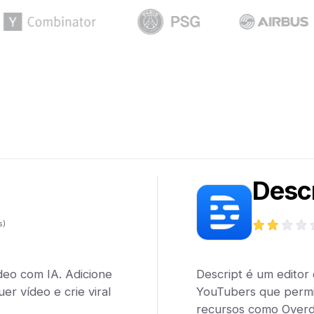
Desc
s)
deo com IA. Adicione
Descript é um editor
er vídeo e crie viral
YouTubers que permi
recursos como Overd