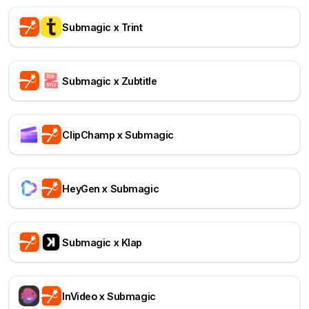
Submagic x Trint
Submagic x Zubtitle
ClipChamp x Submagic
HeyGen x Submagic
Submagic x Klap
InVideo x Submagic