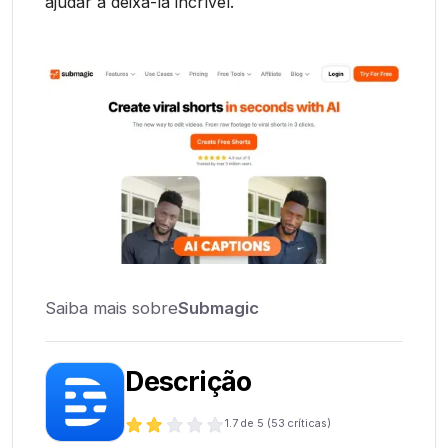
ajudar a deixá-la incrível.
Saiba mais sobre
Submagic
Descrição
1.7
de 5 (
53
críticas)