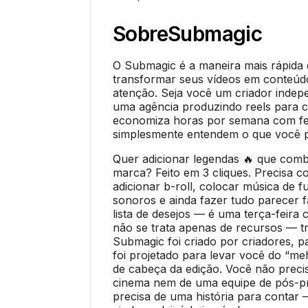
Sobre
Submagic
O Submagic é a maneira mais rápida e 
transformar seus vídeos em conteú
atenção. Seja você um criador inde
uma agência produzindo reels para c
economiza horas por semana com f
simplesmente entendem o que você p
Quer adicionar legendas 🔥 que com
marca? Feito em 3 cliques. Precisa co
adicionar b-roll, colocar música de f
sonoros e ainda fazer tudo parecer f
lista de desejos — é uma terça-feir
não se trata apenas de recursos — tr
Submagic foi criado por criadores, p
foi projetado para levar você do “me
de cabeça da edição. Você não prec
cinema nem de uma equipe de pós-p
precisa de uma história para contar —