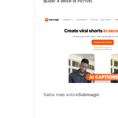
ajudar a deixá-la incrível.
Saiba mais sobre
Submagic