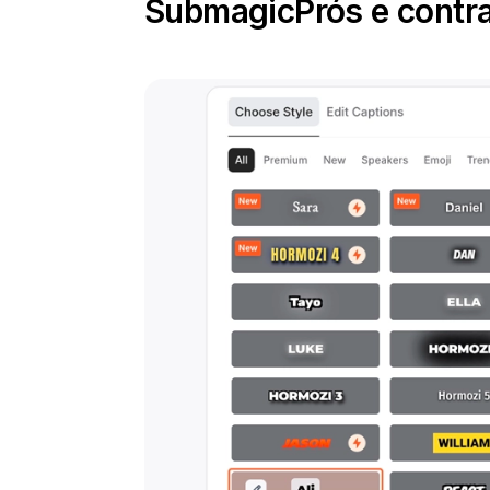
Submagic
Prós e contr