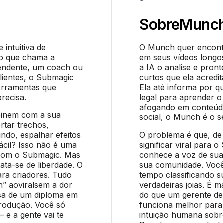
Sobre
Munc
intuitiva de
O Munch quer encontr
do que chama a
em seus vídeos longo
pendente, um coach ou
a IA o analise e pron
lientes, o Submagic
curtos que ela acredit
erramentas que
Ela até informa por q
recisa.
legal para aprender o
afogando em conteúdo 
binem com a sua
social, o Munch é o s
rtar trechos,
undo, espalhar efeitos
O problema é que, de
ácil? Isso não é uma
significar viral para 
a com o Submagic. Mas
conhece a voz de sua
ata-se de liberdade. O
sua comunidade. Voc
ara criadores. Tudo
tempo classificando s
h” aoviralsem a dor
verdadeiras joias. É 
isa de um diploma em
do que um gerente de 
rodução. Você só
funciona melhor para 
 e a gente vai te
intuição humana sobr