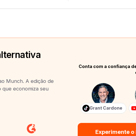
lternativa
Conta com a confiança de
 ao Munch. A edição de
 o que economiza seu
Grant Cardone
Experimente o