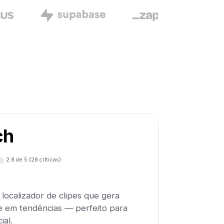
ch
2.8
de 5 (
28
críticas)
 localizador de clipes que gera
e em tendências — perfeito para
ial.