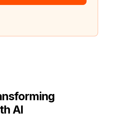
ansforming
th AI