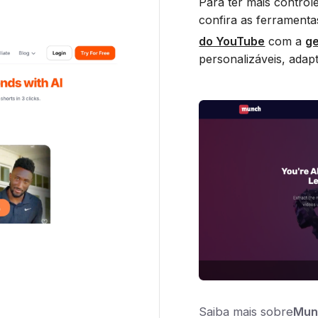
Para ter mais controle
confira as ferramen
do YouTube
com a
ge
personalizáveis, adap
Saiba mais sobre
Mun