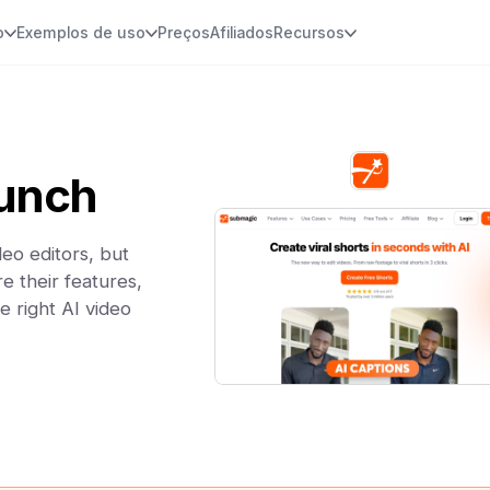
o
Exemplos de uso
Preços
Afiliados
Recursos
unch
eo editors, but
e their features,
e right AI video