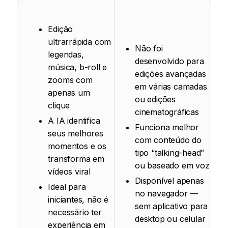
Edição
ultrarrápida com
Não foi
legendas,
desenvolvido para
música, b-roll e
edições avançadas
zooms com
em várias camadas
apenas um
ou edições
clique
cinematográficas
A IA identifica
Funciona melhor
seus melhores
com conteúdo do
momentos e os
tipo “talking-head”
transforma em
ou baseado em voz
vídeos viral
Disponível apenas
Ideal para
no navegador —
iniciantes, não é
sem aplicativo para
necessário ter
desktop ou celular
experiência em