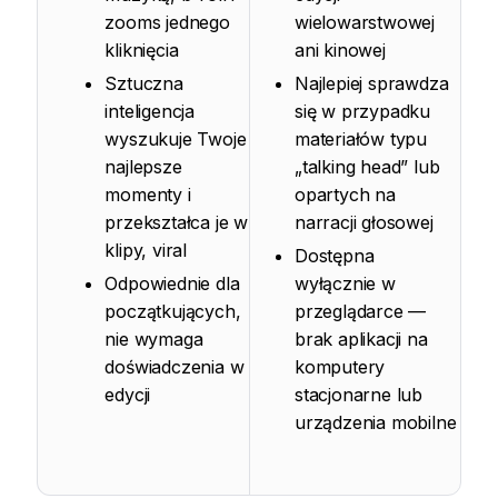
zooms jednego
wielowarstwowej
kliknięcia
ani kinowej
Sztuczna
Najlepiej sprawdza
inteligencja
się w przypadku
wyszukuje Twoje
materiałów typu
najlepsze
„talking head” lub
momenty i
opartych na
przekształca je w
narracji głosowej
klipy, viral
Dostępna
Odpowiednie dla
wyłącznie w
początkujących,
przeglądarce —
nie wymaga
brak aplikacji na
doświadczenia w
komputery
edycji
stacjonarne lub
urządzenia mobilne