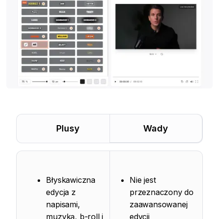
Plusy
Wady
Błyskawiczna
Nie jest
edycja z
przeznaczony do
napisami,
zaawansowanej
muzyką, b-roll i
edycji