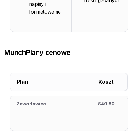
treści gadanych
napisy i
formatowanie
Munch
Plany cenowe
Plan
Koszt
Zawodowiec
$40.80