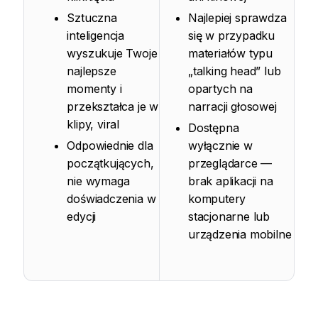
Sztuczna
Najlepiej sprawdza
inteligencja
się w przypadku
wyszukuje Twoje
materiałów typu
najlepsze
„talking head” lub
momenty i
opartych na
przekształca je w
narracji głosowej
klipy, viral
Dostępna
Odpowiednie dla
wyłącznie w
początkujących,
przeglądarce —
nie wymaga
brak aplikacji na
doświadczenia w
komputery
edycji
stacjonarne lub
urządzenia mobilne