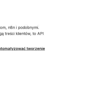
.com, n8n i podobnymi.
ą treści klientów, to API
utomatyzować tworzenie