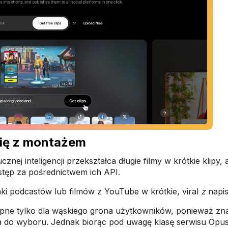
się z montażem
nej inteligencji przekształca długie filmy w krótkie klipy,
tęp za pośrednictwem ich API.
nki podcastów lub filmów z YouTube w krótkie, viral
z
napis
tępne tylko dla wąskiego grona użytkowników, ponieważ znaj
cja do wyboru. Jednak biorąc pod uwagę klasę serwisu Opus