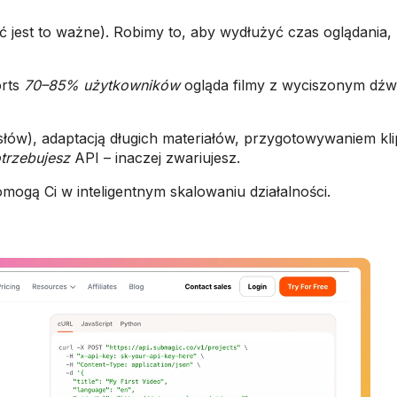
est to ważne). Robimy to, aby wydłużyć czas oglądania, b
orts
70–85% użytkowników
ogląda filmy z wyciszonym dźwi
ra słów), adaptacją długich materiałów, przygotowywaniem k
trzebujesz
API – inaczej zwariujesz.
omogą Ci w inteligentnym skalowaniu działalności.