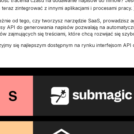
ość tracenia czasu na dodawanie napisów do filmów? Jest
teraz zintegrować z innymi aplikacjami i procesami pracy.
eżnie od tego, czy tworzysz narzędzie SaaS, prowadzisz
ejsy API do generowania napisów pozwalają na automatycz
ów zajmujących się treściami, które chcą rozwijać się szyb
zyjmy się najlepszym dostępnym na rynku interfejsom API d