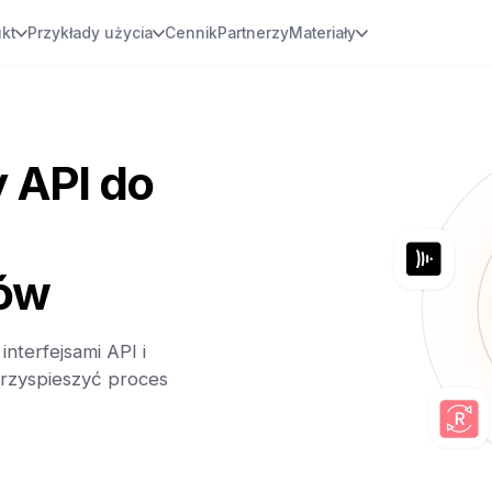
kt
Przykłady użycia
Cennik
Partnerzy
Materiały
y API do
sów
nterfejsami API i
przyspieszyć proces