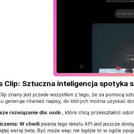
 Clip: Sztuczna inteligencja spotyka 
lip znany jest przede wszystkim z tego, że za pomocą sztucz
u generuje również napisy, do których można uzyskać dos
sze rozwiązanie dla: osób
, które chcą przekształcić odci
czenia: W chwili
pisania tego tekstu API jest jeszcze dos
ętej wersji beta. Być może więc nie będzie to w ogóle op