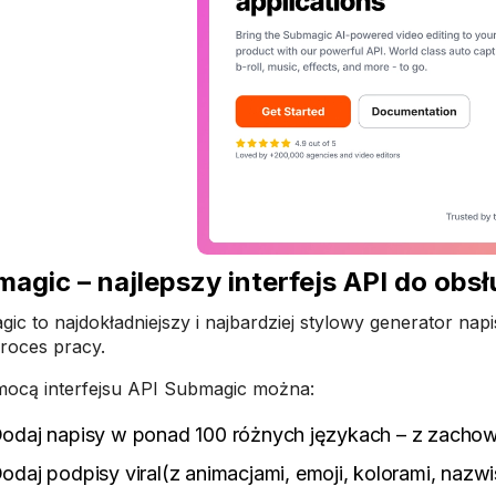
agic – najlepszy interfejs API do obs
ic to najdokładniejszy i najbardziej stylowy generator nap
roces pracy.
ocą interfejsu API Submagic można:
odaj napisy w ponad 100 różnych językach – z zacho
odaj podpisy viral(z animacjami, emoji, kolorami, naz