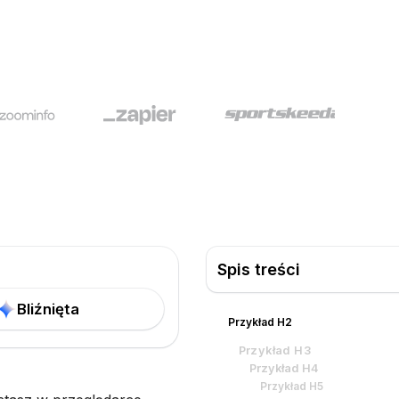
Spis treści
Bliźnięta
Przykład H2
Przykład H3
Przykład H4
Przykład H5