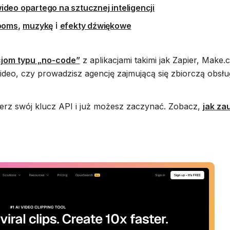
ideo opartego na sztucznej inteligencji
,
i
ooms
muzykę
efekty dźwiękowe
cjom typu „no-code”
z aplikacjami takimi jak Zapier, Make
deo, czy prowadzisz agencję zajmującą się zbiorczą obsług
ierz swój klucz API i już możesz zaczynać. Zobacz,
jak za