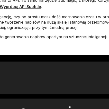
 na to API. To samo narzędzie Submagic, z którego korzy
Wypróbuj API Subtitle
.
 agencję, czy po prostu masz dość marnowania czasu w pr
ne tworzenie napisów na dużą skalę i stanowią przełomowe
ciej, ograniczając przy tym żmudną pracę.
o generowania napisów opartym na sztucznej inteligencji.