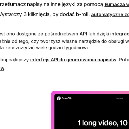
rzetłumacz napisy na inne języki za pomocą
tłumacza w
ystarczy 3 kliknięcia, by dodać b-roll,
automatyczne z
 jest ono dostępne za pośrednictwem
API
lub dzięki
integra
eżnie od tego, czy tworzysz własne narzędzie do obsługi wi
a zaoszczędzić wiele godzin tygodniowo.
buj najlepszy
interfejs API do generowania napisów
. Pob
ów
.