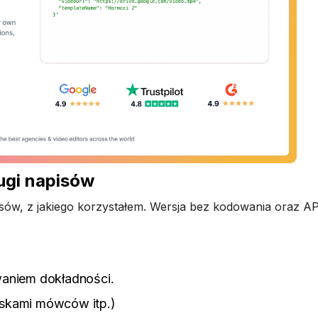
ługi napisów
isów, z jakiego korzystałem. Wersja bez kodowania oraz API
waniem dokładności.
wiskami mówców itp.)