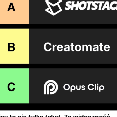
sy to nie tylko tekst. To widoczność.