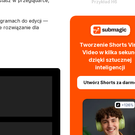
stasz w przeglądarce,
Przykład H6
ogramach do edycji —
 rozwiązanie dla
Tworzenie Shorts Vi
Video w kilka seku
dzięki sztucznej
inteligencji
Utwórz Shorts za darm