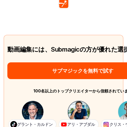
動画編集には、Submagicの方が優れた
サブマジックを無料で試す
100名以上のトップクリエイターから信頼されてい
グラント・カルドン
アリ・アブダル
クリス・