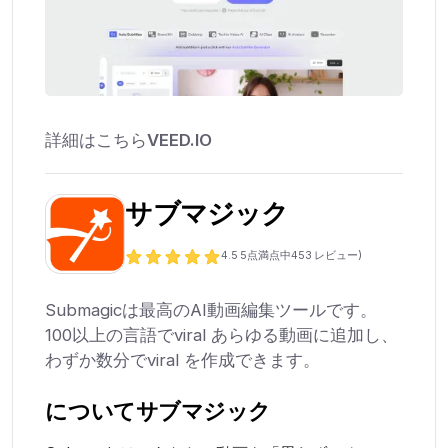
詳細はこちら
VEED.IO
サブマジック
4.5
5点満点中
453
レビュー)
Submagicは最高のAI動画編集ツールです。
100以上の言語でviral あらゆる動画に追加し、
わずか数分でviral を作成できます。
について
サブマジック