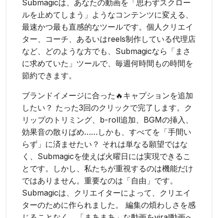
Submagicは、あなたの動画を「思わずスクロー
ルを止めてしまう」ようなコンテンツに変える、
最速かつ最も直感的なツールです。個人クリエイ
ター、コーチ、あるいはreels制作している代理店
など、どのような方でも、Submagicなら「まさ
に求めていた」ツールで、毎週何時間もの時間を
節約できます。
ブランドイメージに合った🔥キャプションを追加
したい？ たった3回のクリックで完了します。ク
リップのトリミング、b-roll追加、BGMの挿入、
効果音の散りばめ……しかも、すべてを「手間い
らず」に済ませたい？ それは単なる願望ではな
く、Submagicを使えば火曜日には実現できるこ
とです。しかし、私たちが重視するのは機能だけ
ではありません。重要なのは「自由」です。
Submagicは、クリエイターによって、クリエイ
ターのために作られました。 編集の煩わしさを感
じることなく、「まあまあ」な動画をviral動画へ