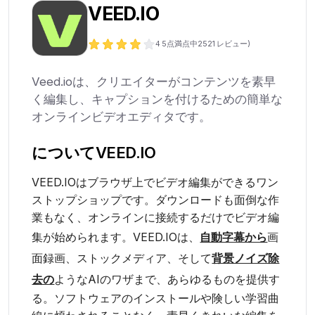
VEED.IO
4
5点満点中
2521
レビュー)
Veed.ioは、クリエイターがコンテンツを素早
く編集し、キャプションを付けるための簡単な
オンラインビデオエディタです。
について
VEED.IO
VEED.IOはブラウザ上でビデオ編集ができるワン
ストップショップです。ダウンロードも面倒な作
業もなく、オンラインに接続するだけでビデオ編
集が始められます。VEED.IOは、
自動字幕から
画
面録画、ストックメディア、そして
背景ノイズ除
去の
ようなAIのワザまで、あらゆるものを提供す
る。ソフトウェアのインストールや険しい学習曲