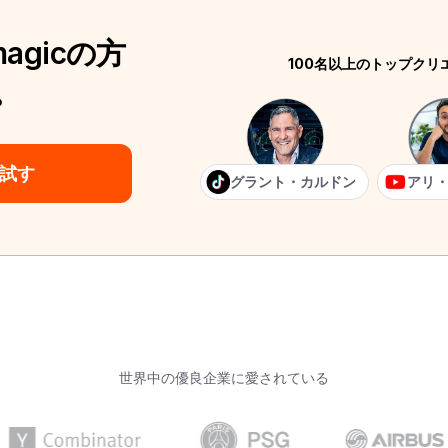
agicの方
100名以上のトップク
。
試す
グラント・カルドン
アリ
世界中の優良企業に愛されている