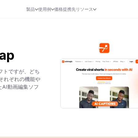
製品
使用例
価格
提携先
リソース
ap
集ソフトですが、どち
それぞれの機能や
AI動画編集ソフ