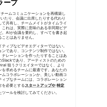
ラープ
してチームコミュニケーションを再構築し
書いたり、会議に出席したりする代わり
して共有し、チームメイトがタイムライ
。これは、実際に意味のある非同期ビデ
だ。AIが会議を要約し、すべてを書き起
ることはありません。
イティブなビデオエディターではない。
ョンであり、コンテンツ制作ではない。
、ナレーションを作ったりすることはあ
Slackであり、アーティストのための
viral 狙うクリエイターではなく、より
ンを求めるチームに最適です。あなたの
ームコラボレーションか、美しい動画コ
ティブなチームには、コラボレーション
方を必要とする
スタートアップや
特定
たツールを検討してみてください。