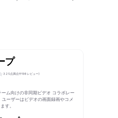
ープ
3.2
5点満点中
198
レビュー)
ト チーム向けの非同期ビデオ コラボレー
、ユーザーはビデオの画面録画やコメ
きます。