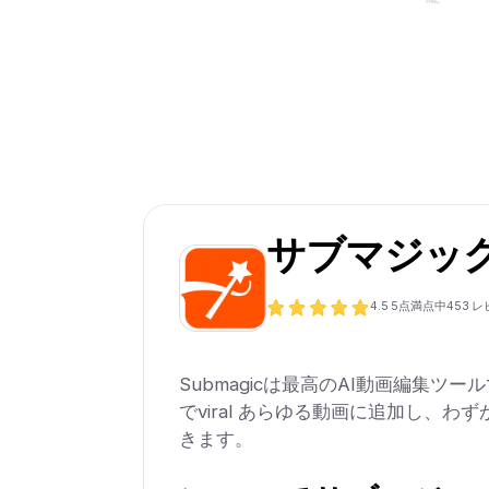
サブマジッ
4.5
5点満点中
453
レ
Submagicは最高のAI動画編集ツー
でviral あらゆる動画に追加し、わずか
きます。