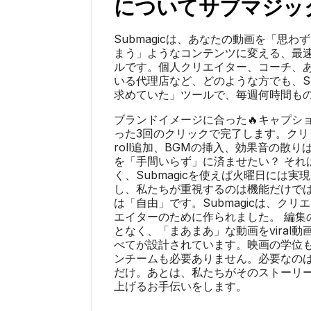
について
サブマジッ
Submagicは、あなたの動画を「思
まう」ようなコンテンツに変える、最
ルです。個人クリエイター、コーチ、ある
いる代理店など、どのような方でも、Su
求めていた」ツールで、毎週何時間も
ブランドイメージに合った🔥キャプシ
った3回のクリックで完了します。クリ
roll追加、BGMの挿入、効果音の散
を「手間いらず」に済ませたい？ それ
く、Submagicを使えば火曜日には
し、私たちが重視するのは機能だけで
は「自由」です。Submagicは、ク
エイターのために作られました。 編集
となく、「まあまあ」な動画をviral
べてが設計されています。映画の学位
ンチームも必要ありません。必要なの
だけ。あとは、私たちがそのストーリ
上げるお手伝いをします。