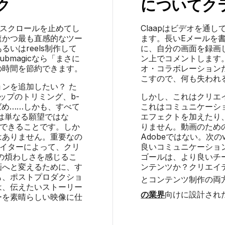
ク
について
ク
わずスクロールを止めてし
Claapはビデオを通
速かつ最も直感的なツー
ます。長いEメールを
いはreels制作して
に、自分の画面を録画
bmagicなら「まさに
ン上でコメントします
の時間を節約できます。
オ・コラボレーション
こすので、何も失われ
ョンを追加したい？ た
ップのトリミング、b-
しかし、これはクリエ
りばめ……しかも、すべて
これはコミュニケーシ
は単なる願望ではな
エフェクトを加えたり
実現できることです。しか
りません。動画のための
はありません。重要なの
Adobeではない。次の
リエイターによって、クリ
良いコミュニケーショ
の煩わしさを感じるこ
ゴールは、より良いチ
動画へと変えるために、す
ンテンツか？クリエイ
も、ポストプロダクショ
とコンテンツ制作の両
は、伝えたいストーリー
の業界
向けに設計され
ーを素晴らしい映像に仕