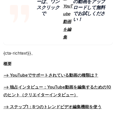
ー
ば、ワン
の動画をアップ
YouT
ス
クリック
ロードして無料
で
でお試しくださ
ube
い！
動画
を編
集
{cta-richtext}}。
概要
--> YouTubeでサポートされている動画の種類は？
--> 独占インタビュー：YouTube動画を編集するための10
のヒント（クリエイターインタビュー）
--> ステップ1：8つのトレンドビデオ編集機能を使う