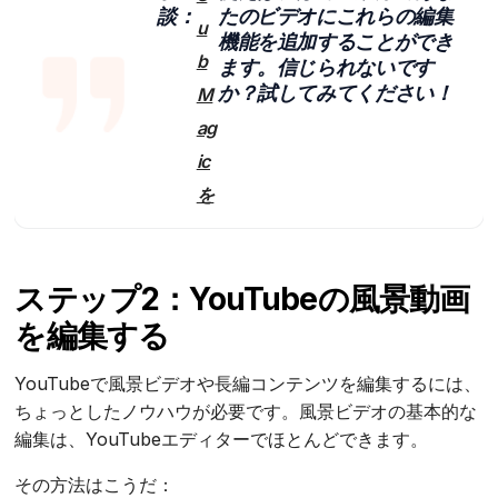
談：
たのビデオにこれらの編集
u
機能を追加することができ
b
ます。信じられないです
か？試してみてください！
M
ag
ic
を
ステップ2：YouTubeの風景動画
を編集する
YouTubeで風景ビデオや長編コンテンツを編集するには、
ちょっとしたノウハウが必要です。風景ビデオの基本的な
編集は、YouTubeエディターでほとんどできます。
その方法はこうだ：