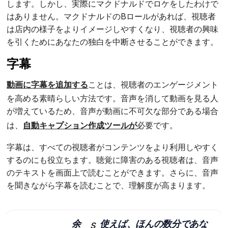
します。しかし、実際にマクドナルドでロケをしたわけで
はありません。マクドナルドのBロールがあれば、視聴者
は店内の様子をよりイメージしやすくなり、視聴者の興味
を引くためにあなたの独白を中断させることができます。
字幕
動画に字幕を追加する
ことは、視聴者のエンゲージメント
を高める素晴らしい方法です。音声を消して動画を見る人
が増えているため、音声が動画に不可欠な部分である場合
は、
自動キャプション作成ツールが
必要です。
字幕は、すべての視聴者がコンテンツをより利用しやすく
するのにも役立ちます。聴覚に障害のある視聴者は、音声
のテキストを画面上で読むことができます。さらに、音声
を聞きながら字幕を読むことで、理解度が高まります。
余
使えば、ほんの数分であな
S