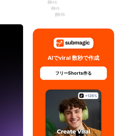
例H4
例H5
例H6
AIでviral 数秒で作成
フリーShorts作る