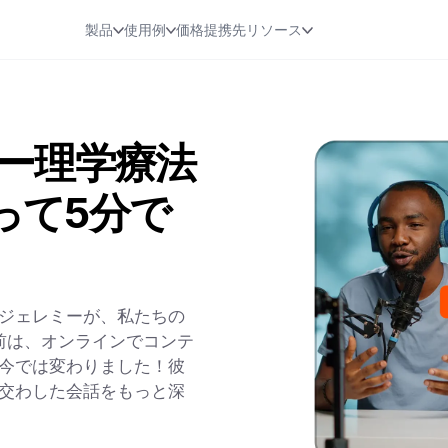
製品
使用例
価格
提携先
リソース
ー理学療法
使って5分で
ジェレミーが、私たちの
る前は、オンラインでコンテ
今では変わりました！彼
交わした会話をもっと深