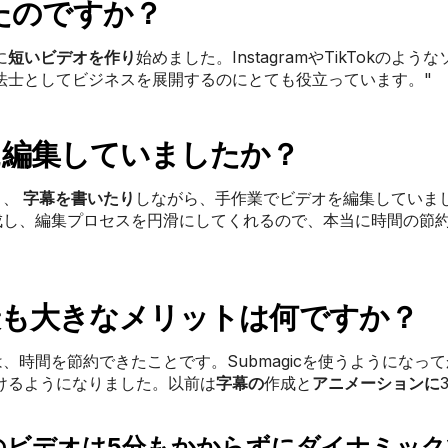
たのですか？
に
短いビデオを作り
始めました。InstagramやTikTokのよう
法士としてビジネスを展開するのにとても役立っています。"
うに編集していましたか？
り、
字幕を書いたり
しながら、手作業でビデオを編集していま
を生成し、編集プロセスを円滑にしてくれるので、本当に時間の節
た最も大きなメリットは何ですか？
は、時間を節約できたことです。Submagicを使うようになっ
けるようになりました。以前は
字幕の
作成と
アニメーションに
、私のビデオは5分もかからずにダイナミッ