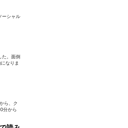
なソーシャル
した。面倒
約になりま
てから、ク
30分から
クで読み