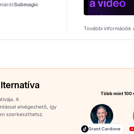
máról:
Submagic
További információk 
lternatíva
Több mint 100 
tívája. A
ntással elvégezhető, így
yen szerkeszthetsz.
Grant Cardone