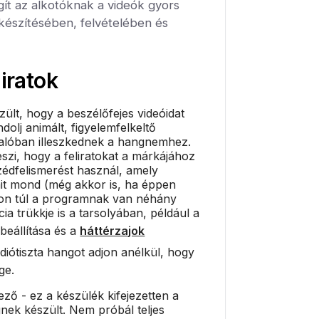
gít az alkotóknak a videók gyors
készítésében, felvételében és
liratok
zült, hogy a beszélőfejes videóidat
olj animált, figyelemfelkeltő
valóban illeszkednek a hangnemhez.
eszi, hogy a feliratokat a márkájához
szédfelismerést használ, amely
mit mond (még akkor is, ha éppen
okon túl a programnak van néhány
cia trükkje is a tarsolyában, például a
beállítása és a
háttérzajok
údiótiszta hangot adjon anélkül, hogy
ge.
ező - ez a készülék kifejezetten a
nek készült. Nem próbál teljes