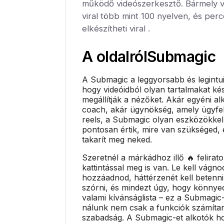
működő videószerkesztő. Bármely 
viral több mint 100 nyelven, és per
elkészítheti viral .
A oldalról
Submagic
A Submagic a leggyorsabb és legintu
hogy videóidból olyan tartalmakat ké
megállítják a nézőket. Akár egyéni al
coach, akár ügynökség, amely ügyfel
reels, a Submagic olyan eszközökkel
pontosan értik, mire van szükséged, 
takarít meg neked.
Szeretnél a márkádhoz illő 🔥 felirat
kattintással meg is van. Le kell vágnod
hozzáadnod, háttérzenét kell betenni
szórni, és mindezt úgy, hogy könny
valami kívánságlista – ez a Submagic-
nálunk nem csak a funkciók számíta
szabadság. A Submagic-et alkotók hoz