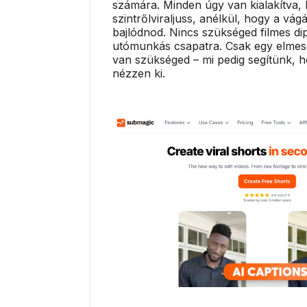
számára. Minden úgy van kialakítva,
szintrőlviraljuss, anélkül, hogy a vág
bajlódnod. Nincs szükséged filmes d
utómunkás csapatra. Csak egy elmesé
van szükséged – mi pedig segítünk, h
nézzen ki.