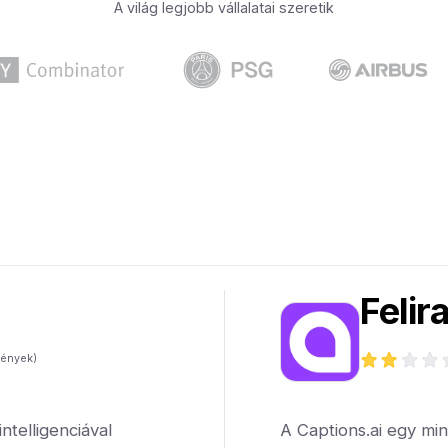
A világ legjobb vállalatai szeretik
Felir
ények)
telligenciával
A Captions.ai egy mi