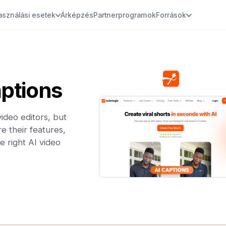
asználási esetek
Árképzés
Partnerprogramok
Források
ptions
ideo editors, but
e their features,
e right AI video