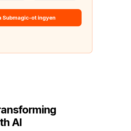
 a Submagic-ot ingyen
ransforming
th AI