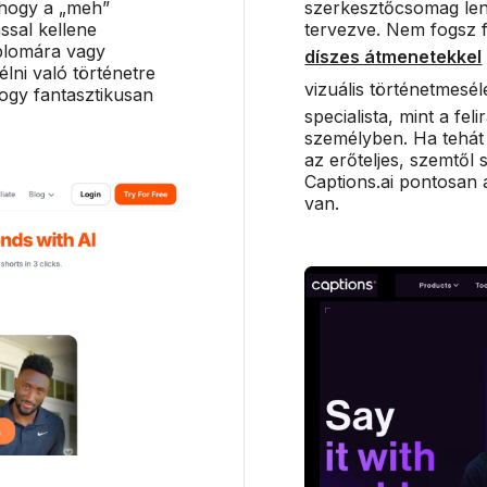
 hogy a „meh”
szerkesztőcsomag len
ással kellene
tervezve. Nem fogsz f
iplomára vagy
díszes átmenetekkel
lni való történetre
vizuális történetmesél
ogy fantasztikusan
specialista, mint a fel
személyben. Ha tehá
az erőteljes, szemtől
Captions.ai pontosan 
van.