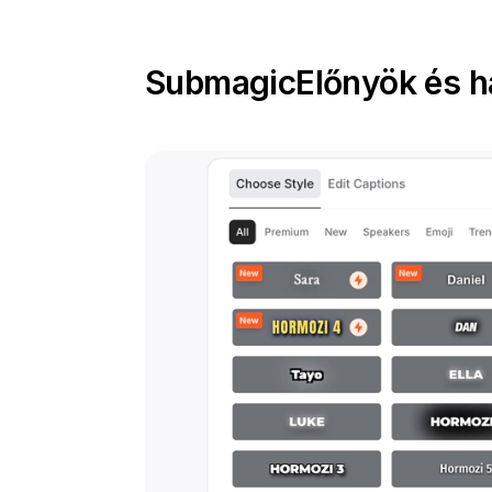
Submagic
Előnyök és h