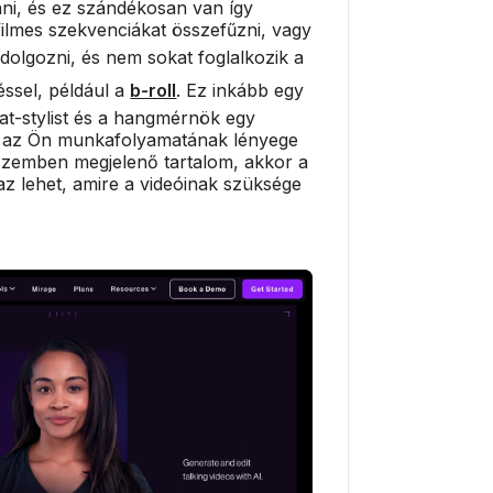
ni, és ez szándékosan van így
ilmes szekvenciákat összefűzni, vagy
dolgozni, és nem sokat foglalkozik a
éssel, például a
b-roll
. Ez inkább egy
irat-stylist és a hangmérnök egy
t az Ön munkafolyamatának lényege
 szemben megjelenő tartalom, akkor a
az lehet, amire a videóinak szüksége