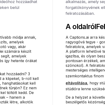
videóhoz hozzáadhat
alkalmazás, amely se
ceken belül
forgatókönyvének el
feliratozásában.
A oldalról
Fe
itívabb módja annak,
A Captions.ai arra kés
szíts, amelyek
ragyogóvá tegye - gond
kotó vagy, akár
feliratokra, amelyek 
ei számára készít
A platform lehetővé t
 segít, amelyek
igazítsa, és olyan be
és így hetente órákat
pontosan érzékeli, a
szónokol). A felirat
mesterséges intelligen
okat hozzáadni? 3
szemkontaktus finom 
 a klipeket, b-roll kell
eltávolítása
, hogy st
, hanghatásokat kell
ednek tűnjön? Ez nem
stúdióra lenne szüksé
kel töltött kedd. De
nak – hanem a
De a helyzet a követk
ták létre, alkotók
beszélgetős közönség