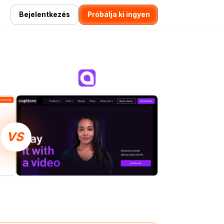
Bejelentkezés
Próbálja ki ingyen
VS