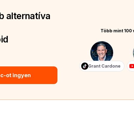
 alternatíva
Több mint 100 
id
Grant Cardone
ic-ot ingyen