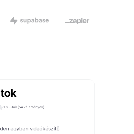
atok
1.6
5-ből (
54
vélemények)
nden egyben videókészítő