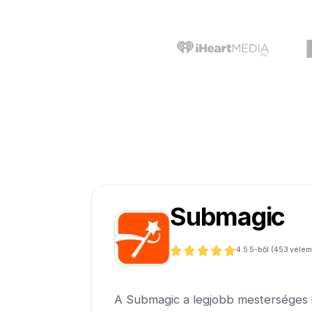
Submagic
4.5
5-ből (
453
vélem
A Submagic a legjobb mesterséges in