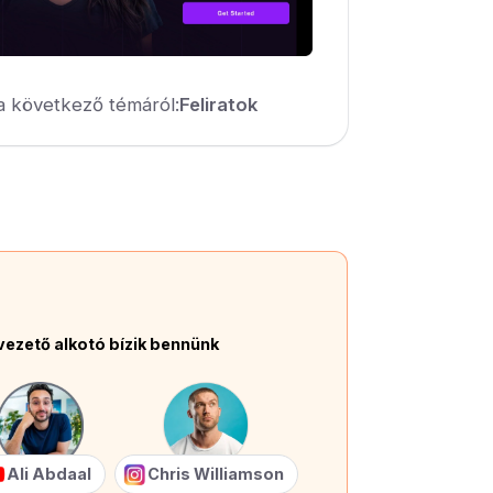
a következő témáról:
Feliratok
vezető alkotó bízik bennünk
Ali Abdaal
Chris Williamson