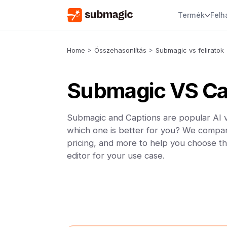
Termék
Felh
Home
>
Összehasonlítás
>
Submagic vs feliratok
Submagic VS Ca
Submagic and Captions are popular AI v
which one is better for you? We compar
pricing, and more to help you choose th
editor for your use case.