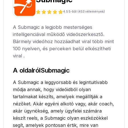
4.5
5-ből (
453
vélemények)
A Submagic a legjobb mesterséges
intelligenciával működő videószerkesztő.
Bármely videóhoz hozzáadhat viral több mint
100 nyelven, és perceken belül elkészítheti
viral .
A oldalról
Submagic
A Submagic a leggyorsabb és legintuitívabb
módja annak, hogy videóidból olyan
tartalmakat készíts, amelyek megállítják a
nézőket. Akár egyéni alkotó vagy, akár coach,
akár ügynökség, amely ügyfelei számára
készít reels, a Submagic olyan eszközökkel
segít, amelyek pontosan értik, mire van