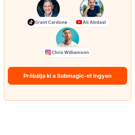
Grant Cardone
Ali Abdaal
Chris Williamson
Próbálja ki a Submagic-ot ingyen