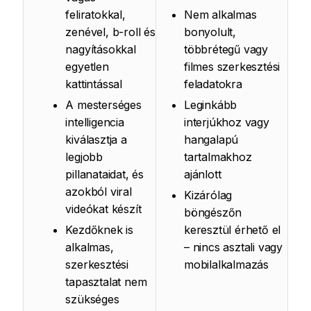
feliratokkal,
Nem alkalmas
zenével, b-roll és
bonyolult,
nagyításokkal
többrétegű vagy
egyetlen
filmes szerkesztési
kattintással
feladatokra
A mesterséges
Leginkább
intelligencia
interjúkhoz vagy
kiválasztja a
hangalapú
legjobb
tartalmakhoz
pillanataidat, és
ajánlott
azokból viral
Kizárólag
videókat készít
böngészőn
Kezdőknek is
keresztül érhető el
alkalmas,
– nincs asztali vagy
szerkesztési
mobilalkalmazás
tapasztalat nem
szükséges