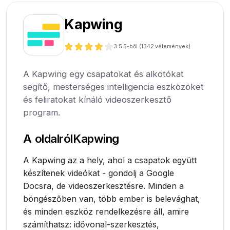
Kapwing
3.5
5-ből (
1342
vélemények)
A Kapwing egy csapatokat és alkotókat
segítő, mesterséges intelligencia eszközöket
és feliratokat kínáló videoszerkesztő
program.
A oldalról
Kapwing
A Kapwing az a hely, ahol a csapatok együtt
készítenek videókat - gondolj a Google
Docsra, de videoszerkesztésre. Minden a
böngészőben van, több ember is belevághat,
és minden eszköz rendelkezésre áll, amire
számíthatsz: idővonal-szerkesztés,