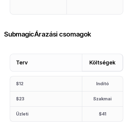
Submagic
Árazási csomagok
Terv
Költségek
$12
Indító
$23
Szakmai
Üzleti
$41