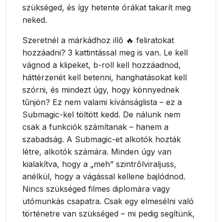
szükséged, és így hetente órákat takarít meg
neked.
Szeretnél a márkádhoz illő 🔥 feliratokat
hozzáadni? 3 kattintással meg is van. Le kell
vágnod a klipeket, b-roll kell hozzáadnod,
háttérzenét kell betenni, hanghatásokat kell
szórni, és mindezt úgy, hogy könnyednek
tűnjön? Ez nem valami kívánságlista – ez a
Submagic-kel töltött kedd. De nálunk nem
csak a funkciók számítanak – hanem a
szabadság. A Submagic-et alkotók hozták
létre, alkotók számára. Minden úgy van
kialakítva, hogy a „meh” szintrőlviraljuss,
anélkül, hogy a vágással kellene bajlódnod.
Nincs szükséged filmes diplomára vagy
utómunkás csapatra. Csak egy elmesélni való
történetre van szükséged – mi pedig segítünk,