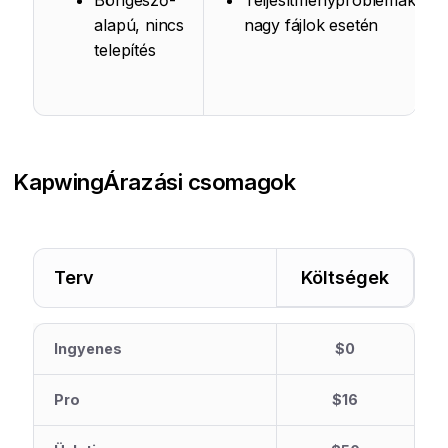
Böngésző-
Teljesítményproblémák
alapú, nincs
nagy fájlok esetén
telepítés
Kapwing
Árazási csomagok
Terv
Költségek
Ingyenes
$0
Pro
$16