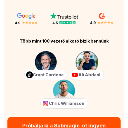
Több mint 100 vezető alkotó bízik bennünk
Grant Cardone
Ali Abdaal
Chris Williamson
Próbálja ki a Submagic-ot ingyen