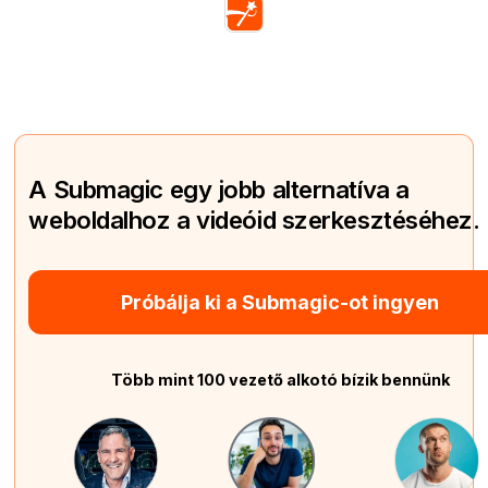
A Submagic egy jobb alternatíva a
weboldalhoz a videóid szerkesztéséhez.
Próbálja ki a Submagic-ot ingyen
Több mint 100 vezető alkotó bízik bennünk