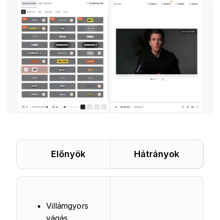
Előnyök
Hátrányok
Villámgyors
vágás