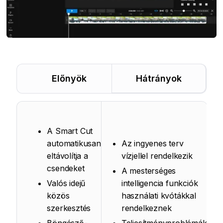
Előnyök
Hátrányok
A Smart Cut
automatikusan
Az ingyenes terv
eltávolítja a
vízjellel rendelkezik
csendeket
A mesterséges
Valós idejű
intelligencia funkciók
közös
használati kvótákkal
szerkesztés
rendelkeznek