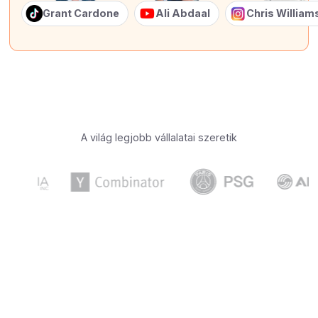
Grant Cardone
Ali Abdaal
Chris Willia
A világ legjobb vállalatai szeretik