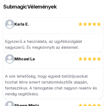
Submagic
Vélemények
Karla E.
Egyszerű a használata, az ügyfélszolgálat
nagyszerű. És megkönnyíti az életemet.
Mihcael La
A sok lehetőség, hogy egyedi betűtípusokat
hozhat létre ismert tartalomkészítők alapján,
fantasztikus. A támogatási chat nagyon reaktív és
mindig segítőkész.
Shawn Mintz