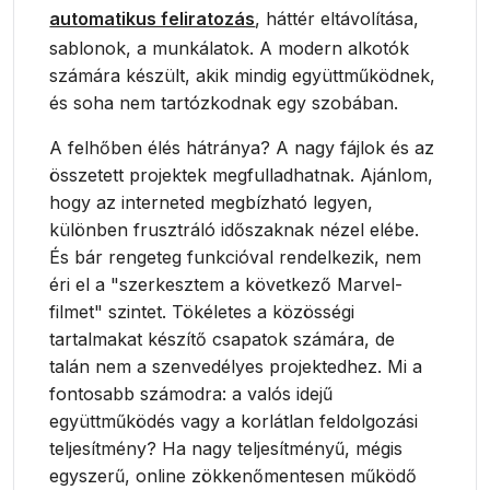
automatikus feliratozás
, háttér eltávolítása,
sablonok, a munkálatok. A modern alkotók
számára készült, akik mindig együttműködnek,
és soha nem tartózkodnak egy szobában.
A felhőben élés hátránya? A nagy fájlok és az
összetett projektek megfulladhatnak. Ajánlom,
hogy az interneted megbízható legyen,
különben frusztráló időszaknak nézel elébe.
És bár rengeteg funkcióval rendelkezik, nem
éri el a "szerkesztem a következő Marvel-
filmet" szintet. Tökéletes a közösségi
tartalmakat készítő csapatok számára, de
talán nem a szenvedélyes projektedhez. Mi a
fontosabb számodra: a valós idejű
együttműködés vagy a korlátlan feldolgozási
teljesítmény? Ha nagy teljesítményű, mégis
egyszerű, online zökkenőmentesen működő