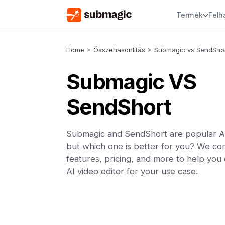
Termék
Felh
Home
>
Összehasonlítás
>
Submagic vs SendSho
Submagic VS
SendShort
Submagic and SendShort are popular AI 
but which one is better for you? We co
features, pricing, and more to help you
AI video editor for your use case.