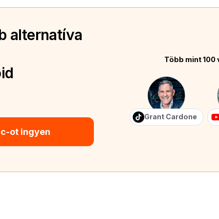
 alternatíva
Több mint 100 
id
Grant Cardone
ic-ot ingyen