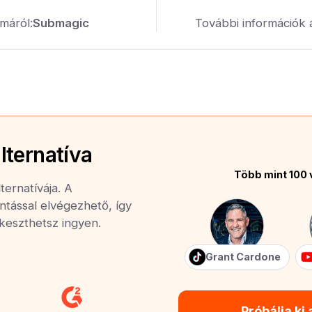
máról:
Submagic
További információk 
lternatíva
Több mint 100 
ernatívája. A
ntással elvégezhető, így
rkeszthetsz ingyen.
Grant Cardone
Próbálja ki