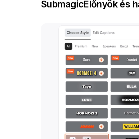
Submagic
Előnyök és h