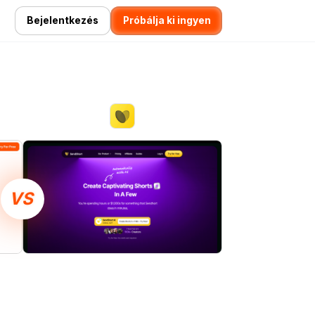
Bejelentkezés
Próbálja ki ingyen
VS