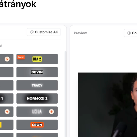
átrányok