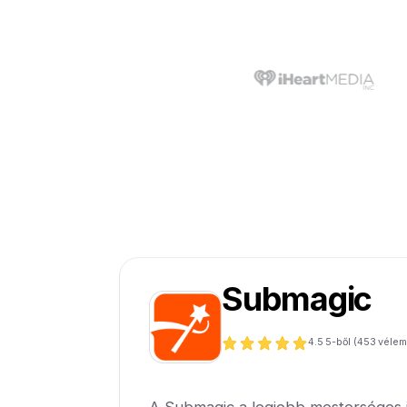
Submagic
4.5
5-ből (
453
vélem
A Submagic a legjobb mesterséges in