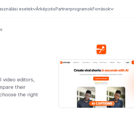
asználási esetek
Árképzés
Partnerprogramok
Források
rt
video editors,
mpare their
 choose the right