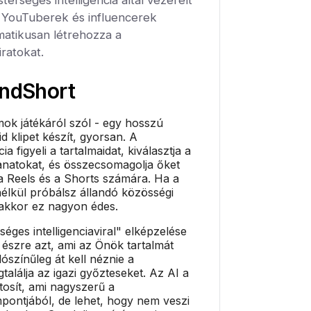
a YouTuberek és influencerek
atikusan létrehozza a
iratokat.
ndShort
ok játékáról szól - egy hosszú
d klipet készít, gyorsan. A
ia figyeli a tartalmaidat, kiválasztja a
llanatokat, és összecsomagolja őket
 a Reels és a Shorts számára. Ha a
élkül próbálsz állandó közösségi
, akkor ez nagyon édes.
éges intelligenciaviral" elképzelése
 észre azt, ami az Önök tartalmát
lószínűleg át kell néznie a
találja az igazi győzteseket. Az AI a
osít, ami nagyszerű a
pontjából, de lehet, hogy nem veszi