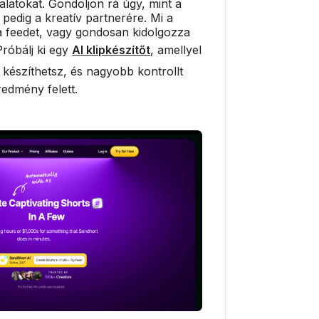
alatokat. Gondoljon rá úgy, mint a
 pedig a kreatív partnerére. Mi a
a a feedet, vagy gondosan kidolgozza
róbálj ki egy
AI klipkészítőt
, amellyel
készíthetsz, és nagyobb kontrollt
edmény felett.