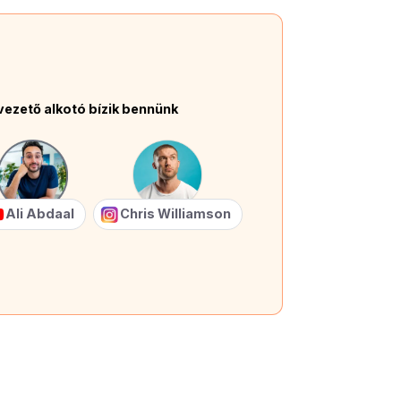
vezető alkotó bízik bennünk
Ali Abdaal
Chris Williamson