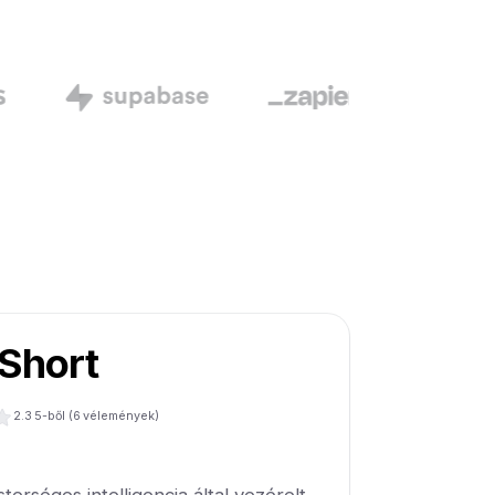
Short
2.3
5-ből (
6
vélemények)
rséges intelligencia által vezérelt