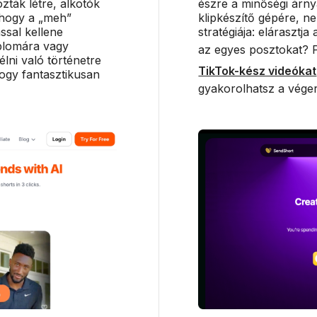
ták létre, alkotók
észre a minőségi árny
 hogy a „meh”
klipkészítő gépére, ne
ással kellene
stratégiája: elárasztj
iplomára vagy
az egyes posztokat? P
lni való történetre
TikTok-kész videókat
ogy fantasztikusan
gyakorolhatsz a véger