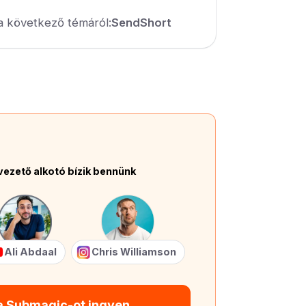
a következő témáról:
SendShort
vezető alkotó bízik bennünk
Ali Abdaal
Chris Williamson
 a Submagic-ot ingyen