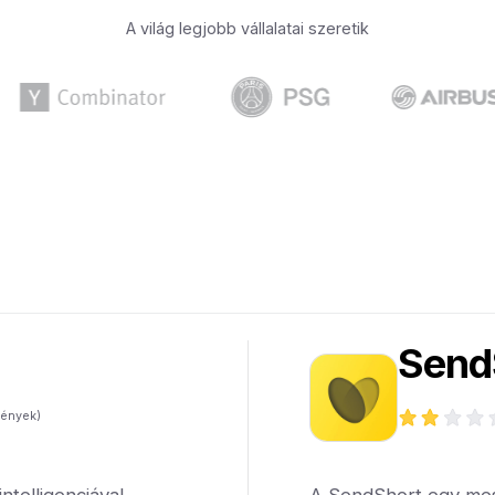
A világ legjobb vállalatai szeretik
Send
ények)
telligenciával
A SendShort egy meste