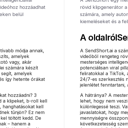
videóhoz hozzáadhat
rövid klipgenerátor 
ceken belül
számára, amely autom
kiemeléseket és a fel
A oldalról
Se
itívabb módja annak,
A SendShort.ai a szám
szíts, amelyek
videóból rengeteg rövi
kotó vagy, akár
mesterséges intelligenc
ei számára készít
potenciálisan viral pi
 segít, amelyek
feliratokkal a TikTok,
és így hetente órákat
24/7-es szerkesztés n
jelenlétet fenntartani
okat hozzáadni? 3
A hátránya? A mesters
 a klipeket, b-roll kell
lehet, hogy nem veszi
, hanghatásokat kell
különlegessé teszi. Va
ednek tűnjön? Ez nem
javaslatokat, hogy meg
kel töltött kedd. De
mennyiségre összpont
nak – hanem a
következetesség szem