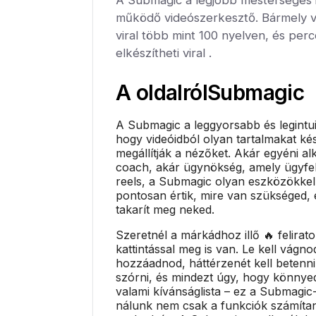
működő videószerkesztő. Bármely 
viral több mint 100 nyelven, és per
elkészítheti viral .
A oldalról
Submagic
A Submagic a leggyorsabb és legintu
hogy videóidból olyan tartalmakat ké
megállítják a nézőket. Akár egyéni al
coach, akár ügynökség, amely ügyfel
reels, a Submagic olyan eszközökkel
pontosan értik, mire van szükséged, 
takarít meg neked.
Szeretnél a márkádhoz illő 🔥 felirat
kattintással meg is van. Le kell vágnod
hozzáadnod, háttérzenét kell betenni
szórni, és mindezt úgy, hogy könny
valami kívánságlista – ez a Submagic-
nálunk nem csak a funkciók számíta