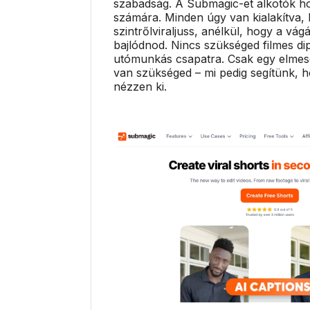
szabadság. A Submagic-et alkotók hoz
számára. Minden úgy van kialakítva,
szintrőlviraljuss, anélkül, hogy a vág
bajlódnod. Nincs szükséged filmes d
utómunkás csapatra. Csak egy elmesé
van szükséged – mi pedig segítünk, h
nézzen ki.