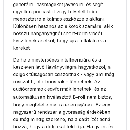
generálni, hashtageket javasolni, és segít
egyetlen podcastot vagy felvételt több
megosztásra alkalmas eszközzé alakítani.
Különösen hasznos az alkotók számára, akik
hosszú hanganyagból short-form videót
készítenek anélkül, hogy újra feltalálnák a
kereket.
De ha a mesterséges intelligenciára és a
készleten lévő látványvilágra hagyatkozol, a
dolgok túlságosan csiszoltnak - vagy ami még
rosszabb, általánosnak - tűnhetnek. Az
audiógrammok egyformák lehetnek, és az
automatikusan kiválasztott
B-roll
nem biztos,
hogy megfelel a márka energiájának. Ez egy
nagyszerű rendszer a gyorsaság érdekében,
de még mindig szeretné, ha a saját ízét adná
hozzá, hogy a dolgokat feldobja. Ha gyors és