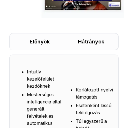
Előnyök
Hátrányok
Intuitív
kezelőfelület
kezdőknek
Korlátozott nyelvi
Mesterséges
támogatás
intelligencia által
Esetenként lassú
generált
feldolgozás
felvételek és
Túl egyszerű a
automatikus