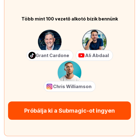
Több mint 100 vezető alkotó bízik bennünk
Grant Cardone
Ali Abdaal
Chris Williamson
Próbálja ki a Submagic-ot ingyen