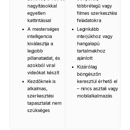
nagyításokkal
többrétegű vagy
egyetlen
filmes szerkesztési
kattintással
feladatokra
A mesterséges
Leginkább
intelligencia
interjúkhoz vagy
kiválasztja a
hangalapú
legjobb
tartalmakhoz
pillanataidat, és
ajánlott
azokból viral
Kizárólag
videókat készít
böngészőn
Kezdőknek is
keresztül érhető el
alkalmas,
– nincs asztali vagy
szerkesztési
mobilalkalmazás
tapasztalat nem
szükséges