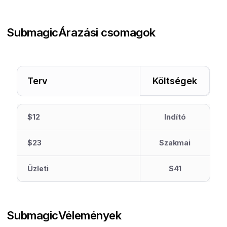
Submagic
Árazási csomagok
Terv
Költségek
$12
Indító
$23
Szakmai
Üzleti
$41
Submagic
Vélemények