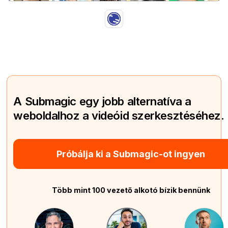
A Submagic egy jobb alternatíva a
weboldalhoz a videóid szerkesztéséhez.
Próbálja ki a Submagic-ot ingyen
Több mint 100 vezető alkotó bízik bennünk