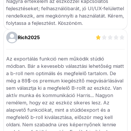
Nagyra értékelem az eszközzel kapcsolatos
fejlesztéseket; felhasználóbarát, jó UI/UX-felülettel
rendelkezik, ami megkönnyíti a használatát. Kérem,
folytassa a fejlesztést. Köszönöm.
Rich2025
Az exportálás funkció nem működik stúdió
módban. Bár a kevesebb választási lehetőség miatt
a b-roll nem optimális és megfelelő tartalom. De
még a 89$-os premium kiegészítő megvásárlásával
sem választja ki a megfelelő B-rollt az eszköz. Van
aktív munka és kommunikáció Harris... Nagyon
remélem, hogy ez az eszköz sikeres lesz. Az
alapvető funkciókat, mint a stúdióexport és a
megfelelő b-roll kiválasztása, először meg kell
oldani. Nem szabadna üres képernyőnek lennie