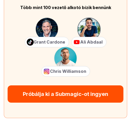
Több mint 100 vezető alkotó bízik bennünk
Grant Cardone
Ali Abdaal
Chris Williamson
Próbálja ki a Submagic-ot ingyen