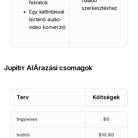
haladó
feliratok
szerkesztéshez
Egy kattintással
történő audio-
video konverzió
Jupitrr AI
Árazási csomagok
Terv
Költségek
Ingyenes
$0
Indító
$10.80