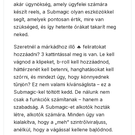
akár ügynökség, amely ügyfelei számára
készít reels, a Submagic olyan eszközökkel
segít, amelyek pontosan értik, mire van
szükséged, és így hetente órákat takarít meg
neked.
Szeretnél a márkádhoz illő 🔥 feliratokat
hozzáadni? 3 kattintással meg is van. Le kell
vágnod a klipeket, b-roll kell hozzáadnod,
háttérzenét kell betenni, hanghatásokat kell
szórni, és mindezt úgy, hogy könnyednek
tűnjön? Ez nem valami kívánságlista – ez a
Submagic-kel töltött kedd. De nálunk nem
csak a funkciók számítanak – hanem a
szabadság. A Submagic-et alkotók hozták
létre, alkotók számára. Minden úgy van
kialakítva, hogy a „meh” szintrőlviraljuss,
anélkül, hogy a vágással kellene bajlódnod.