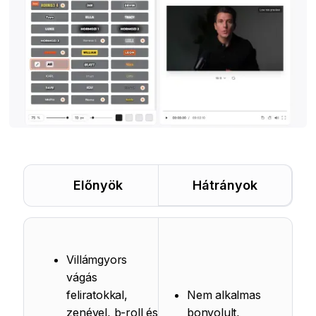
Előnyök
Hátrányok
Villámgyors
vágás
feliratokkal,
Nem alkalmas
zenével, b-roll és
bonyolult,