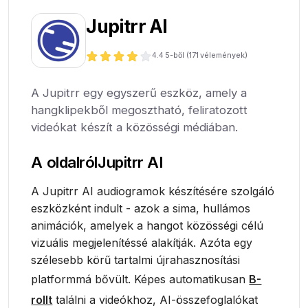
Jupitrr AI
4.4
5-ből (
171
vélemények)
A Jupitrr egy egyszerű eszköz, amely a
hangklipekből megosztható, feliratozott
videókat készít a közösségi médiában.
A oldalról
Jupitrr AI
A Jupitrr AI audiogramok készítésére szolgáló
eszközként indult - azok a sima, hullámos
animációk, amelyek a hangot közösségi célú
vizuális megjelenítéssé alakítják. Azóta egy
szélesebb körű tartalmi újrahasznosítási
platformmá bővült. Képes automatikusan
B-
rollt
találni a videókhoz, AI-összefoglalókat