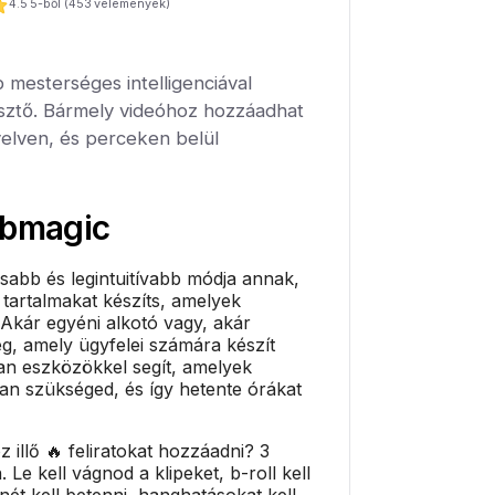
4.5
5-ből (
453
vélemények)
 mesterséges intelligenciával
ztő. Bármely videóhoz hozzáadhat
yelven, és perceken belül
bmagic
sabb és legintuitívabb módja annak,
 tartalmakat készíts, amelyek
 Akár egyéni alkotó vagy, akár
g, amely ügyfelei számára készít
an eszközökkel segít, amelyek
van szükséged, és így hetente órákat
 illő 🔥 feliratokat hozzáadni? 3
. Le kell vágnod a klipeket, b-roll kell
ét kell betenni, hanghatásokat kell