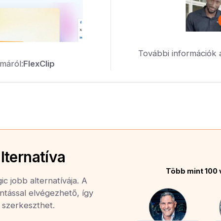
További információk 
máról:
FlexClip
lternatíva
Több mint 100 
c jobb alternatívája. A
ntással elvégezhető, így
n szerkeszthet.