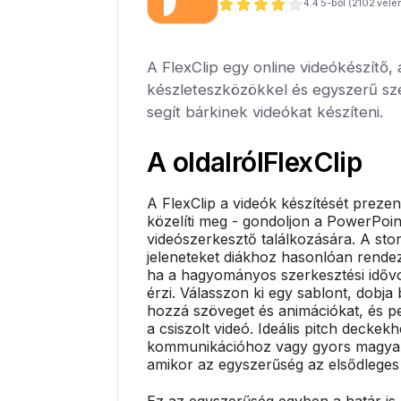
4.4
5-ből (
2102
véle
A FlexClip egy online videókészítő,
készleteszközökkel és egyszerű s
segít bárkinek videókat készíteni.
A oldalról
FlexClip
A FlexClip a videók készítését prezen
közelíti meg - gondoljon a PowerPoin
videószerkesztő találkozására. A st
jeleneteket diákhoz hasonlóan rendezh
ha a hagyományos szerkesztési idővo
érzi. Válasszon ki egy sablont, dobja 
hozzá szöveget és animációkat, és pe
a csiszolt videó. Ideális pitch deckek
kommunikációhoz vagy gyors magya
amikor az egyszerűség az elsődlege
Ez az egyszerűség egyben a határ is