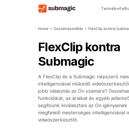
Termék
Felh
Home
>
Összehasonlítás
>
FlexClip kontra Subma
FlexClip kontra
Submagic
A FlexClip és a Submagic népszerű me
intelligenciával működő videószerkesztő
jobb választás az Ön számára? Összehas
funkcióikat, az áraikat és egyéb jellemz
segítsünk kiválasztani az Ön igényeinek
megfelelő mesterséges intelligenciával
videószerkesztőt.