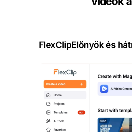
videók á
FlexClip
Előnyök és há