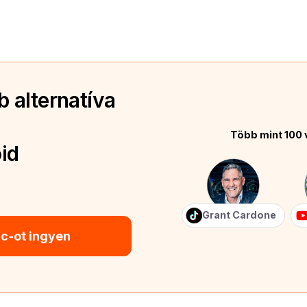
 alternatíva
Több mint 100 
id
Grant Cardone
ic-ot ingyen