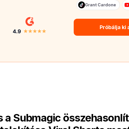
Grant Cardone
Próbálja ki
és a Submagic összehasonlí