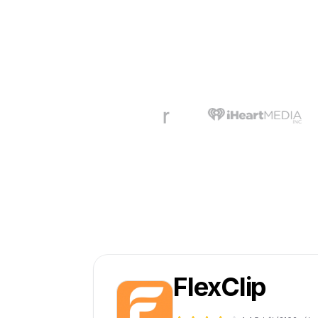
FlexClip