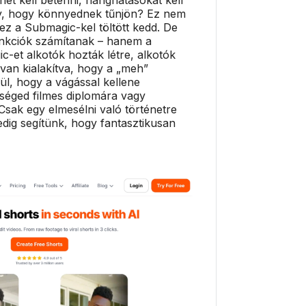
gy, hogy könnyednek tűnjön? Ez nem
 ez a Submagic-kel töltött kedd. De
nkciók számítanak – hanem a
-et alkotók hozták létre, alkotók
van kialakítva, hogy a „meh”
lkül, hogy a vágással kellene
séged filmes diplomára vagy
sak egy elmesélni való történetre
dig segítünk, hogy fantasztikusan