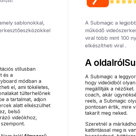
mények)
 amely sablonokkal,
A Submagic a legjobb
zerkesztőeszközökkel
működő videószerkes
viral több mint 100 n
elkészítheti viral .
A oldalról
Su
tációs stílusban
t és a
A Submagic a leggyor
oryboard módban a
hogy videóidból olyan
eti el, ami tökéletes,
megállítják a nézőket.
nalakat túlterhelőnek
coach, akár ügynöksé
be a tartalmat, adjon
reels, a Submagic oly
rcek alatt elkészülhet
pontosan értik, mire 
hez, belső
takarít meg neked.
rázó videókhoz,
s szempont.
Szeretnél a márkádhoz
kattintással meg is van
. Nem talál
filmszerű
hozzáadnod, háttérzen