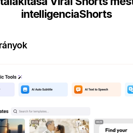
talakítása Viral Shorts me
intelligenciaShorts
trányok