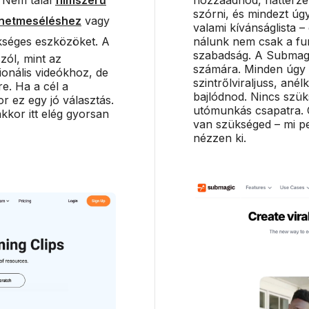
szórni, és mindezt ú
ténetmeséléshez
vagy
valami kívánságlista –
séges eszközöket. A
nálunk nem csak a fu
szabadság. A Submagic
zól, mint az
számára. Minden úgy 
cionális videókhoz, de
szintrőlviraljuss, ané
e. Ha a cél a
bajlódnod. Nincs szük
r ez egy jó választás.
utómunkás csapatra. C
kkor itt elég gyorsan
van szükséged – mi pe
nézzen ki.