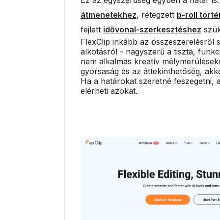
átmenetekhez
, rétegzett
b-roll tör
fejlett
idővonal-szerkesztéshez
szük
FlexClip inkább az összeszerelésről s
alkotásról - nagyszerű a tiszta, funk
nem alkalmas kreatív mélymerülésekr
gyorsaság és az áttekinthetőség, akko
Ha a határokat szeretné feszegetni, a
elérheti azokat.