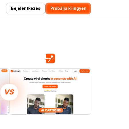
Bejelentkezés
Próbálja ki ingyen
VS