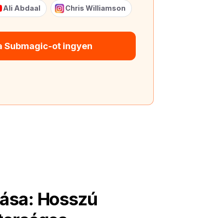
Ali Abdaal
Chris Williamson
 a Submagic-ot ingyen
tása: Hosszú