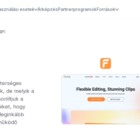
asználási esetek
Árképzés
Partnerprogramok
Források
gic
sterséges
k, de melyik a
onlítjuk a
őiket, hogy
 leginkább
 működő